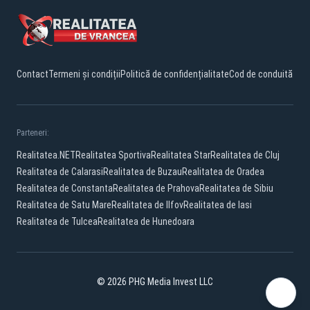
Contact
Termeni și condiții
Politică de confidențialitate
Cod de conduită
Parteneri:
Realitatea.NET
Realitatea Sportiva
Realitatea Star
Realitatea de Cluj
Realitatea de Calarasi
Realitatea de Buzau
Realitatea de Oradea
Realitatea de Constanta
Realitatea de Prahova
Realitatea de Sibiu
Realitatea de Satu Mare
Realitatea de Ilfov
Realitatea de Iasi
Realitatea de Tulcea
Realitatea de Hunedoara
© 2026 PHG Media Invest LLC
Facebook
YouTube