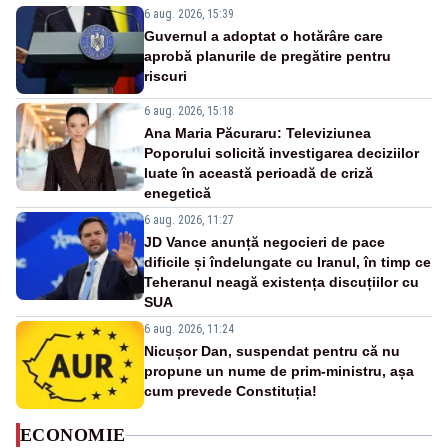
6 aug. 2026, 15:39
Guvernul a adoptat o hotărâre care
aprobă planurile de pregătire pentru
riscuri
6 aug. 2026, 15:18
Ana Maria Păcuraru: Televiziunea
Poporului solicită investigarea deciziilor
luate în această perioadă de criză
enegetică
6 aug. 2026, 11:27
JD Vance anunță negocieri de pace
dificile și îndelungate cu Iranul, în timp ce
Teheranul neagă existența discuțiilor cu
SUA
6 aug. 2026, 11:24
Nicușor Dan, suspendat pentru că nu
propune un nume de prim-ministru, așa
cum prevede Constituția!
ECONOMIE