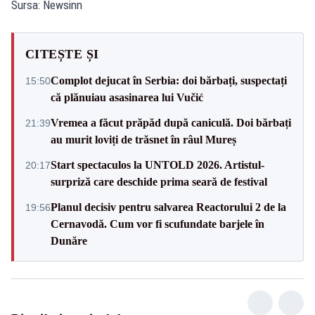
Sursa: Newsinn
CITEȘTE ȘI
Complot dejucat în Serbia: doi bărbați, suspectați
15:50
că plănuiau asasinarea lui Vučić
Vremea a făcut prăpăd după caniculă. Doi bărbați
21:39
au murit loviți de trăsnet în râul Mureș
Start spectaculos la UNTOLD 2026. Artistul-
20:17
surpriză care deschide prima seară de festival
Planul decisiv pentru salvarea Reactorului 2 de la
19:56
Cernavodă. Cum vor fi scufundate barjele în
Dunăre