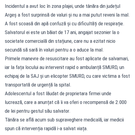
Incidentul a avut loc în zona plajei, unde tânăra din județul
Argeș a fost surprinsă de valuri și nu a mai putut reveni la mal.
A fost scoasă din apă confuză și cu dificultăți de respirație.
Salvatorul ei este un băiat de 17 ani, angajat sezonier la o
societate comercială din stațiune, care nu a ezitat nicio
secundă să sară în valuri pentru a o aduce la mal.
Primele manevre de resuscitare au fost aplicate de salvamari,
iar la fața locului au intervenit rapid o ambulanță SMURD, un
echipaj de la SAJ și un elicopter SMURD, cu care victima a fost
transportată de urgență la spital.
Adolescentul a fost lăudat de proprietara firmei unde
lucrează, care a anunțat că îi va oferi o recompensă de 2.000
de lei pentru gestul său salvator.
Tânăra se află acum sub supraveghere medicală, iar medicii
spun că intervenția rapidă i-a salvat viața.