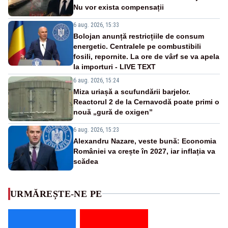
Nu vor exista compensații
6 aug. 2026, 15:33
Bolojan anunță restricțiile de consum
energetic. Centralele pe combustibili
fosili, repornite. La ore de vârf se va apela
la importuri - LIVE TEXT
6 aug. 2026, 15:24
Miza uriașă a scufundării barjelor.
Reactorul 2 de la Cernavodă poate primi o
nouă „gură de oxigen”
6 aug. 2026, 15:23
Alexandru Nazare, veste bună: Economia
României va crește în 2027, iar inflația va
scădea
URMĂREȘTE-NE PE