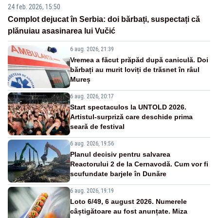
24 feb. 2026, 15:50
Complot dejucat în Serbia: doi bărbați, suspectați că
plănuiau asasinarea lui Vučić
6 aug. 2026, 21:39
Vremea a făcut prăpăd după caniculă. Doi
bărbați au murit loviți de trăsnet în râul
Mureș
6 aug. 2026, 20:17
Start spectaculos la UNTOLD 2026.
Artistul-surpriză care deschide prima
seară de festival
6 aug. 2026, 19:56
Planul decisiv pentru salvarea
Reactorului 2 de la Cernavodă. Cum vor fi
scufundate barjele în Dunăre
6 aug. 2026, 19:19
Loto 6/49, 6 august 2026. Numerele
câștigătoare au fost anunțate. Miza