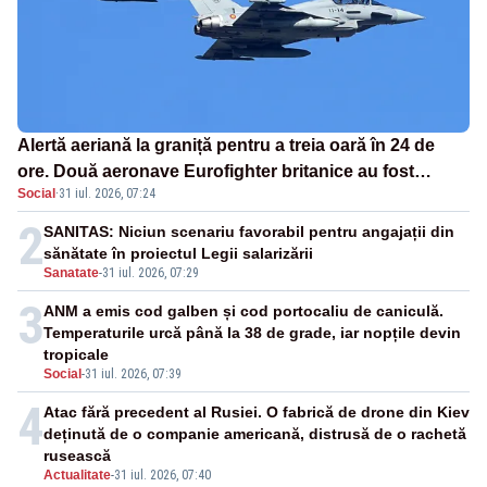
Alertă aeriană la graniță pentru a treia oară în 24 de
ore. Două aeronave Eurofighter britanice au fost
Social
·
31 iul. 2026, 07:24
ridicate de la sol
2
SANITAS: Niciun scenariu favorabil pentru angajații din
sănătate în proiectul Legii salarizării
Sanatate
-
31 iul. 2026, 07:29
3
ANM a emis cod galben și cod portocaliu de caniculă.
Temperaturile urcă până la 38 de grade, iar nopțile devin
tropicale
Social
-
31 iul. 2026, 07:39
4
Atac fără precedent al Rusiei. O fabrică de drone din Kiev
deținută de o companie americană, distrusă de o rachetă
rusească
Actualitate
-
31 iul. 2026, 07:40