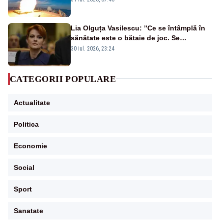
rusească
Lia Olguța Vasilescu: ”Ce se întâmplă în
sănătate este o bătaie de joc. Se
guvernează extraordinar de prost”
30 iul. 2026, 23:24
CATEGORII POPULARE
Actualitate
Politica
Economie
Social
Sport
Sanatate