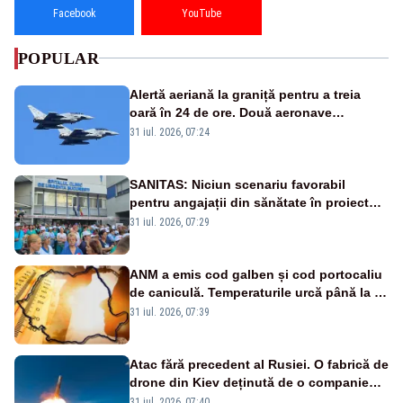
Facebook
YouTube
POPULAR
Alertă aeriană la graniță pentru a treia
oară în 24 de ore. Două aeronave
Eurofighter britanice au fost ridicate de la
31 iul. 2026, 07:24
sol
SANITAS: Niciun scenariu favorabil
pentru angajații din sănătate în proiectul
Legii salarizării
31 iul. 2026, 07:29
ANM a emis cod galben și cod portocaliu
de caniculă. Temperaturile urcă până la 38
de grade, iar nopțile devin tropicale
31 iul. 2026, 07:39
Atac fără precedent al Rusiei. O fabrică de
drone din Kiev deținută de o companie
americană, distrusă de o rachetă
31 iul. 2026, 07:40