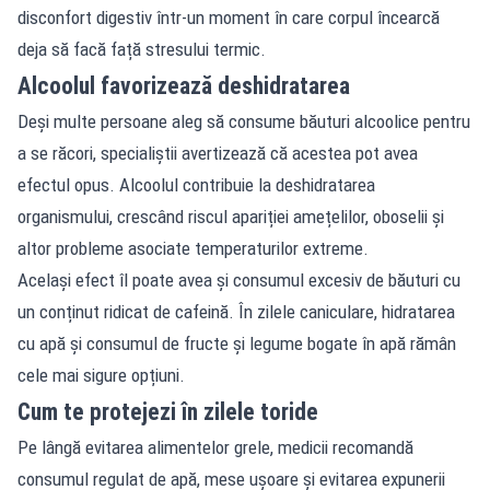
disconfort digestiv într-un moment în care corpul încearcă
deja să facă față stresului termic.
Alcoolul favorizează deshidratarea
Deși multe persoane aleg să consume băuturi alcoolice pentru
a se răcori, specialiștii avertizează că acestea pot avea
efectul opus. Alcoolul contribuie la deshidratarea
organismului, crescând riscul apariției amețelilor, oboselii și
altor probleme asociate temperaturilor extreme.
Același efect îl poate avea și consumul excesiv de băuturi cu
un conținut ridicat de cafeină. În zilele caniculare, hidratarea
cu apă și consumul de fructe și legume bogate în apă rămân
cele mai sigure opțiuni.
Cum te protejezi în zilele toride
Pe lângă evitarea alimentelor grele, medicii recomandă
consumul regulat de apă, mese ușoare și evitarea expunerii