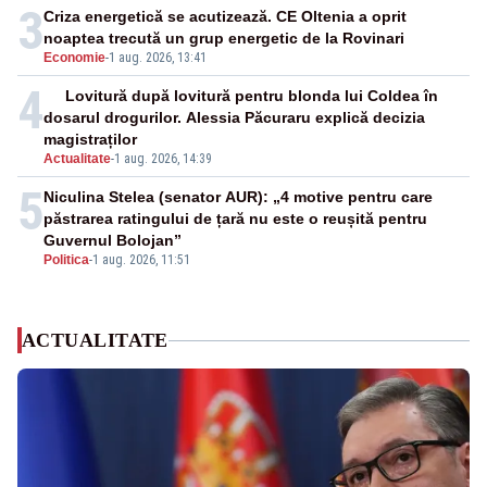
3
Criza energetică se acutizează. CE Oltenia a oprit
noaptea trecută un grup energetic de la Rovinari
Economie
-
1 aug. 2026, 13:41
4
Lovitură după lovitură pentru blonda lui Coldea în
dosarul drogurilor. Alessia Păcuraru explică decizia
magistraților
Actualitate
-
1 aug. 2026, 14:39
5
Niculina Stelea (senator AUR): „4 motive pentru care
păstrarea ratingului de țară nu este o reușită pentru
Guvernul Bolojan”
Politica
-
1 aug. 2026, 11:51
ACTUALITATE