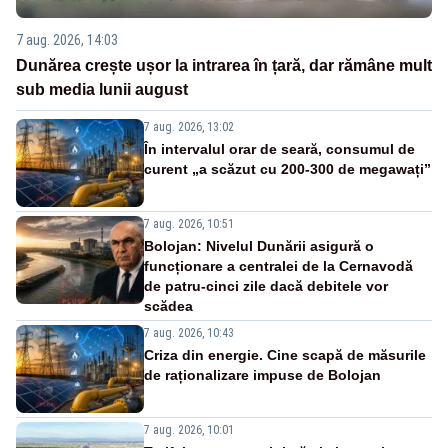
7 aug. 2026, 14:03
Dunărea crește ușor la intrarea în țară, dar rămâne mult
sub media lunii august
7 aug. 2026, 13:02
În intervalul orar de seară, consumul de
curent „a scăzut cu 200-300 de megawați”
7 aug. 2026, 10:51
Bolojan: Nivelul Dunării asigură o
funcționare a centralei de la Cernavodă
de patru-cinci zile dacă debitele vor
scădea
7 aug. 2026, 10:43
Criza din energie. Cine scapă de măsurile
de raționalizare impuse de Bolojan
7 aug. 2026, 10:01