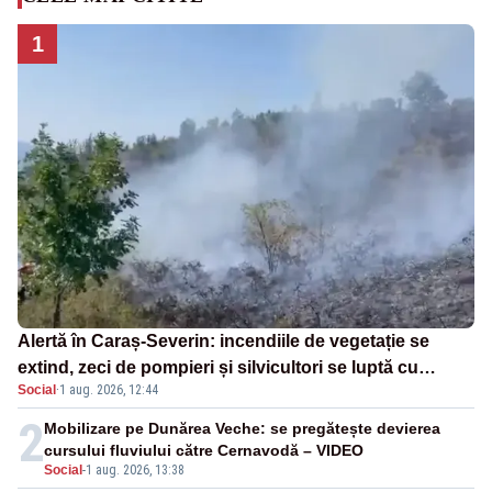
1
Alertă în Caraș-Severin: incendiile de vegetație se
extind, zeci de pompieri și silvicultori se luptă cu
Social
·
1 aug. 2026, 12:44
flăcările - VIDEO
2
Mobilizare pe Dunărea Veche: se pregătește devierea
cursului fluviului către Cernavodă – VIDEO
Social
-
1 aug. 2026, 13:38