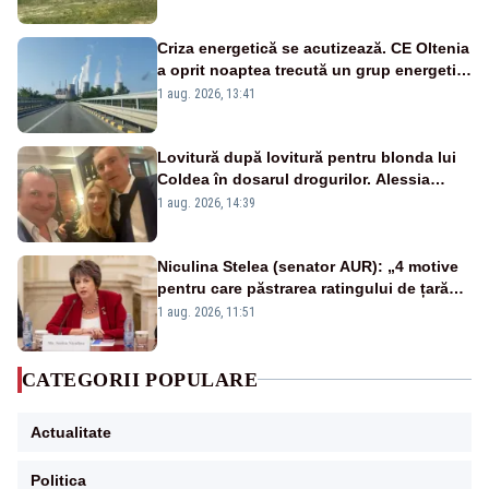
Criza energetică se acutizează. CE Oltenia
a oprit noaptea trecută un grup energetic
de la Rovinari
1 aug. 2026, 13:41
Lovitură după lovitură pentru blonda lui
Coldea în dosarul drogurilor. Alessia
Păcuraru explică decizia magistraților
1 aug. 2026, 14:39
Niculina Stelea (senator AUR): „4 motive
pentru care păstrarea ratingului de țară
nu este o reușită pentru Guvernul
1 aug. 2026, 11:51
Bolojan”
CATEGORII POPULARE
Actualitate
Politica