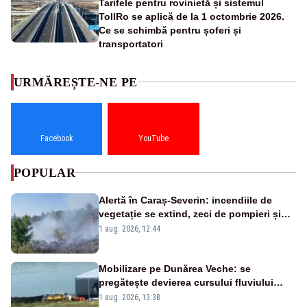
Tarifele pentru rovinietă și sistemul
TollRo se aplică de la 1 octombrie 2026.
Ce se schimbă pentru șoferi și
transportatori
URMĂREȘTE-NE PE
Facebook
YouTube
POPULAR
Alertă în Caraș-Severin: incendiile de
vegetație se extind, zeci de pompieri și
silvicultori se luptă cu flăcările - VIDEO
1 aug. 2026, 12:44
Mobilizare pe Dunărea Veche: se
pregătește devierea cursului fluviului
către Cernavodă – VIDEO
1 aug. 2026, 13:38