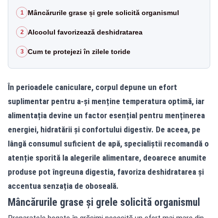
Mâncărurile grase și grele solicită organismul
1
Alcoolul favorizează deshidratarea
2
Cum te protejezi în zilele toride
3
În perioadele caniculare, corpul depune un efort
suplimentar pentru a-și menține temperatura optimă, iar
alimentația devine un factor esențial pentru menținerea
energiei, hidratării și confortului digestiv. De aceea, pe
lângă consumul suficient de apă, specialiștii recomandă o
atenție sporită la alegerile alimentare, deoarece anumite
produse pot îngreuna digestia, favoriza deshidratarea și
accentua senzația de oboseală.
Mâncărurile grase și grele solicită organismul
Preparatele bogate în grăsimi necesită un efort mai mare din