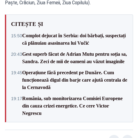
Paște, Crăciun, Ziua Femeii, Ziua Copilulu).
CITEȘTE ȘI
Complot dejucat în Serbia: doi bărbați, suspectați
15:50
că plănuiau asasinarea lui Vučić
Gest superb făcut de Adrian Mutu pentru soția sa,
20:43
Sandra. Zeci de mii de oameni au văzut imaginile
Operațiune fără precedent pe Dunăre. Cum
19:45
funcționează digul din barje care ajută centrala de
la Cernavodă
România, sub monitorizarea Comisiei Europene
19:17
din cauza crizei energetice. Ce cere Victor
Negrescu