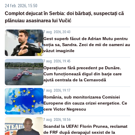
24 feb. 2026, 15:50
Complot dejucat în Serbia: doi bărbați, suspectați că
plănuiau asasinarea lui Vučić
7 aug. 2026, 20:43
Gest superb făcut de Adrian Mutu pentru
soția sa, Sandra. Zeci de mii de oameni au
văzut imaginile
7 aug. 2026, 19:45
Operațiune fără precedent pe Dunăre.
Cum funcționează digul din barje care
ajută centrala de la Cernavodă
7 aug. 2026, 19:17
România, sub monitorizarea Comisiei
Europene din cauza crizei energetice. Ce
cere Victor Negrescu
7 aug. 2026, 18:56
Scandal la UEFA! Florin Prunea, reclamat
de FRF după derapajul sexist de la