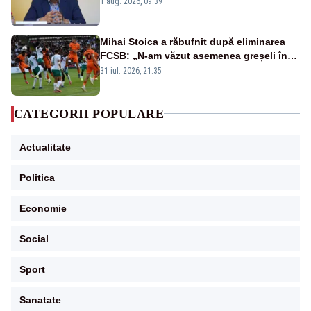
1 aug. 2026, 09:39
Mihai Stoica a răbufnit după eliminarea
FCSB: „N-am văzut asemenea greșeli în
190 de meciuri europene”
31 iul. 2026, 21:35
CATEGORII POPULARE
Actualitate
Politica
Economie
Social
Sport
Sanatate