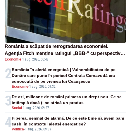
România a scăpat de retrogradarea economiei.
Agenția Fitch menține ratingul „BBB-” cu perspectivă
Economie
·
1 aug. 2026, 06:48
negativă
2
România în alertă energetică | Vulnerabilitatea de pe
Dunăre care pune în pericol Centrala Cernavodă era
cunoscută de pe vremea lui Ceaușescu
Economie
-
1 aug. 2026, 09:32
3
De azi, milioane de români primesc un drept nou. Ce se
întâmplă dacă ți se strică un produs
Social
-
1 aug. 2026, 09:37
4
Piperea, semnal de alarmă. De ce este bine să avem bani
cash, în contextul alertei energetice?
Politica
-
1 aug. 2026, 09:39