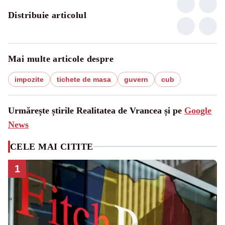
Distribuie articolul
Mai multe articole despre
impozite
tichete de masa
guvern
cub
Urmărește știrile Realitatea de Vrancea și pe
Google
News
CELE MAI CITITE
1