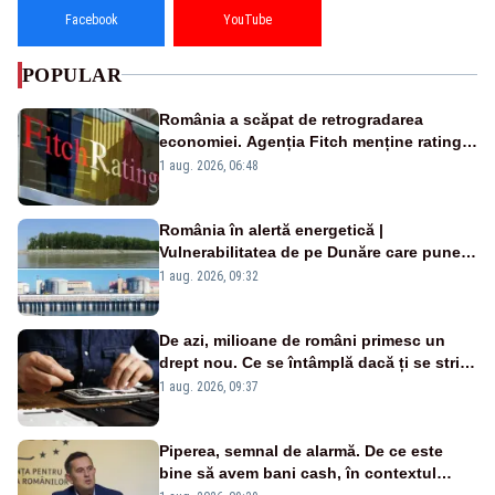
Facebook
YouTube
POPULAR
România a scăpat de retrogradarea
economiei. Agenția Fitch menține ratingul
„BBB-” cu perspectivă negativă
1 aug. 2026, 06:48
România în alertă energetică |
Vulnerabilitatea de pe Dunăre care pune
în pericol Centrala Cernavodă era
1 aug. 2026, 09:32
cunoscută de pe vremea lui Ceaușescu
De azi, milioane de români primesc un
drept nou. Ce se întâmplă dacă ți se strică
un produs
1 aug. 2026, 09:37
Piperea, semnal de alarmă. De ce este
bine să avem bani cash, în contextul
alertei energetice?