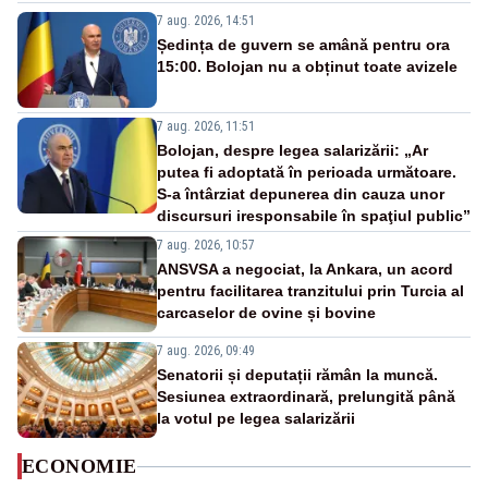
7 aug. 2026, 14:51
Ședința de guvern se amână pentru ora
15:00. Bolojan nu a obținut toate avizele
7 aug. 2026, 11:51
Bolojan, despre legea salarizării: „Ar
putea fi adoptată în perioada următoare.
S-a întârziat depunerea din cauza unor
discursuri iresponsabile în spaţiul public”
7 aug. 2026, 10:57
ANSVSA a negociat, la Ankara, un acord
pentru facilitarea tranzitului prin Turcia al
carcaselor de ovine și bovine
7 aug. 2026, 09:49
Senatorii și deputații rămân la muncă.
Sesiunea extraordinară, prelungită până
la votul pe legea salarizării
ECONOMIE