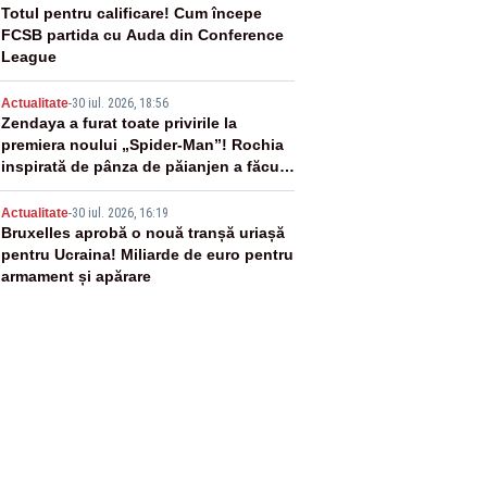
3
Totul pentru calificare! Cum începe
FCSB partida cu Auda din Conference
League
4
Actualitate
-
30 iul. 2026, 18:56
Zendaya a furat toate privirile la
premiera noului „Spider-Man”! Rochia
inspirată de pânza de păianjen a făcut
senzație
5
Actualitate
-
30 iul. 2026, 16:19
Bruxelles aprobă o nouă tranșă uriașă
pentru Ucraina! Miliarde de euro pentru
armament și apărare