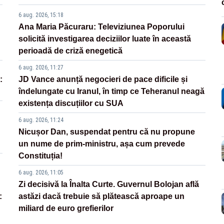
6 aug. 2026, 15:18
Ana Maria Păcuraru: Televiziunea Poporului
solicită investigarea deciziilor luate în această
perioadă de criză enegetică
6 aug. 2026, 11:27
:
JD Vance anunță negocieri de pace dificile și
îndelungate cu Iranul, în timp ce Teheranul neagă
existența discuțiilor cu SUA
6 aug. 2026, 11:24
Nicușor Dan, suspendat pentru că nu propune
un nume de prim-ministru, așa cum prevede
Constituția!
6 aug. 2026, 11:05
Zi decisivă la Înalta Curte. Guvernul Bolojan află
:
astăzi dacă trebuie să plătească aproape un
miliard de euro grefierilor