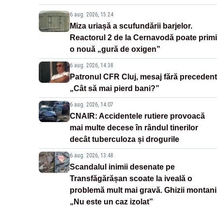
6 aug. 2026, 15:24
Miza uriașă a scufundării barjelor.
Reactorul 2 de la Cernavodă poate primi
o nouă „gură de oxigen”
6 aug. 2026, 14:38
Patronul CFR Cluj, mesaj fără precedent
„Cât să mai pierd bani?”
6 aug. 2026, 14:07
CNAIR: Accidentele rutiere provoacă
mai multe decese în rândul tinerilor
decât tuberculoza și drogurile
6 aug. 2026, 13:48
Scandalul inimii desenate pe
Transfăgărășan scoate la iveală o
problemă mult mai gravă. Ghizii montani
„Nu este un caz izolat”