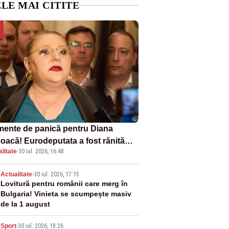
LE MAI CITITE
ente de panică pentru Diana
oacă! Eurodeputata a fost rănită
litate
·
30 iul. 2026, 16:48
-un accident rutier
2
Actualitate
-
30 iul. 2026, 17:15
Lovitură pentru românii care merg în
Bulgaria! Vinieta se scumpește masiv
de la 1 august
Sport
-
30 iul. 2026, 18:26