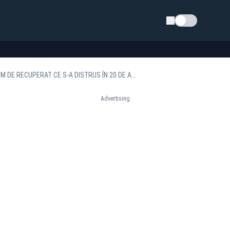
Schimba tema
SEBASTIAN BURDUJA: „ROMÂNIA NU MAI ESTE UN MARE PRODUCĂTOR DE ENERGIE. AVEM DE RECUPERAT CE S-A DISTRUS ÎN 20 DE ANI”
Advertising