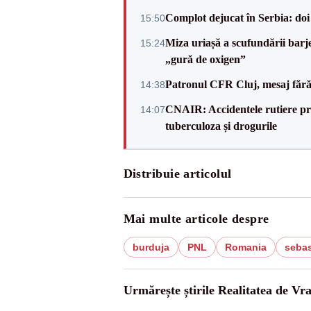
Complot dejucat în Serbia: doi 
15:50
Miza uriașă a scufundării barj
15:24
„gură de oxigen”
Patronul CFR Cluj, mesaj fără
14:38
CNAIR: Accidentele rutiere pro
14:07
tuberculoza și drogurile
Distribuie articolul
Mai multe articole despre
burduja
PNL
Romania
sebas
Urmărește știrile Realitatea de Vr