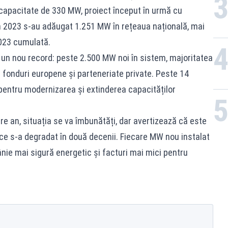
 o capacitate de 330 MW, proiect început în urmă cu
 2023 s-au adăugat 1.251 MW în rețeaua națională, mai
023 cumulată.
c un nou record: peste 2.500 MW noi în sistem, majoritatea
in fonduri europene și parteneriate private. Peste 14
 pentru modernizarea și extinderea capacităților
are an, situația se va îmbunătăți, dar avertizează că este
 ce s-a degradat în două decenii. Fiecare MW nou instalat
ânie mai sigură energetic și facturi mai mici pentru