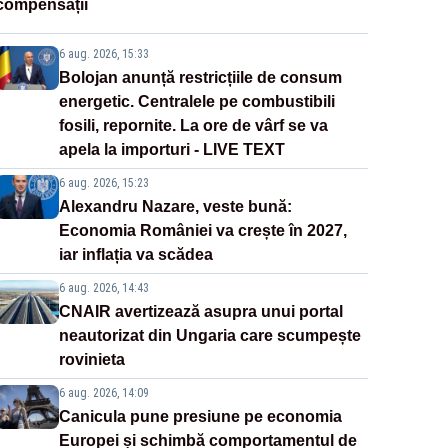
compensații
6 aug. 2026, 15:33
Bolojan anunță restricțiile de consum
energetic. Centralele pe combustibili
fosili, repornite. La ore de vârf se va
apela la importuri - LIVE TEXT
6 aug. 2026, 15:23
Alexandru Nazare, veste bună:
Economia României va crește în 2027,
iar inflația va scădea
6 aug. 2026, 14:43
CNAIR avertizează asupra unui portal
neautorizat din Ungaria care scumpește
rovinieta
6 aug. 2026, 14:09
Canicula pune presiune pe economia
Europei și schimbă comportamentul de