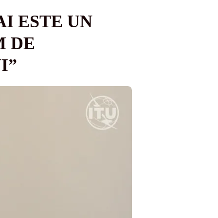
I ESTE UN
M DE
I”