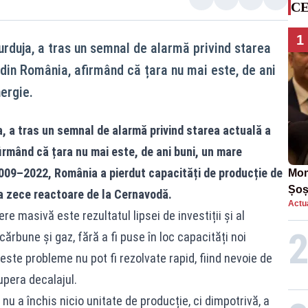
CE
1
urduja, a tras un semnal de alarmă privind starea
 din România, afirmând că țara nu mai este, de ani
ergie.
a, a tras un semnal de alarmă privind starea actuală a
irmând că țara nu mai este, de ani buni, un mare
2009–2022, România a pierdut capacități de producție de
Mom
Șoș
a zece reactoare de la Cernavodă.
Actua
într
e masivă este rezultatul lipsei de investiții și al
cărbune și gaz, fără a fi puse în loc capacități noi
este probleme nu pot fi rezolvate rapid, fiind nevoie de
upera decalajul.
u a închis nicio unitate de producție, ci dimpotrivă, a