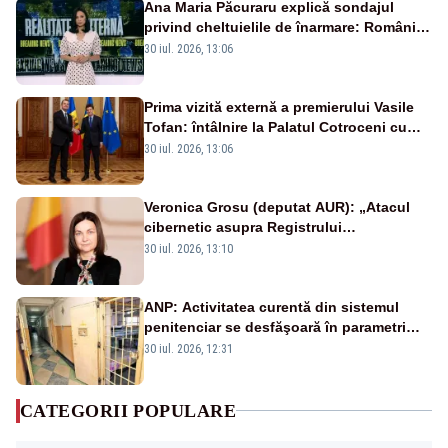
Ana Maria Păcuraru explică sondajul
privind cheltuielile de înarmare: Românii
cer transparență în achiziții și un echilibru
30 iul. 2026, 13:06
între partenerii externi
Prima vizită externă a premierului Vasile
Tofan: întâlnire la Palatul Cotroceni cu
președintele Nicușor Dan
30 iul. 2026, 13:06
Veronica Grosu (deputat AUR): „Atacul
cibernetic asupra Registrului
Proprietăților transmite un semnal de
30 iul. 2026, 13:10
neîncredere investitorilor”
ANP: Activitatea curentă din sistemul
penitenciar se desfăşoară în parametri
normali
30 iul. 2026, 12:31
CATEGORII POPULARE