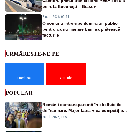
Călători: primul tren electric PESA circulă
pe ruta București – Brașov
6 aug. 2026, 09:34
O comună întrerupe iluminatul public
pentru că nu mai are bani să plătească
facturile
URMĂREȘTE-NE PE
Facebook
YouTube
POPULAR
Românii cer transparență în cheltuielile
de înarmare. Majoritatea vrea competiție
reală și industrie locală – SONDAJ
30 iul. 2026, 12:53