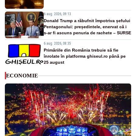
6 aug. 2026, 09:13
Donald Trump a răbufnit împotriva șefului
Pentagonului: președintele, enervat că i
s-ar fi ascuns penuria de rachete – SURSE
6 aug. 2026, 08:35
Primăriile din România trebuie să fie
înrolate în platforma ghiseul.ro până pe
25 august
ECONOMIE