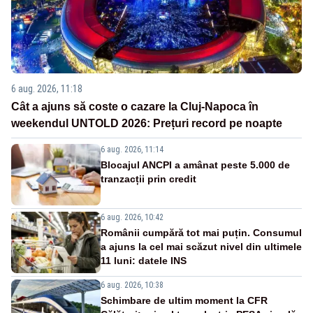
6 aug. 2026, 11:18
Cât a ajuns să coste o cazare la Cluj-Napoca în
weekendul UNTOLD 2026: Prețuri record pe noapte
6 aug. 2026, 11:14
Blocajul ANCPI a amânat peste 5.000 de
tranzacții prin credit
6 aug. 2026, 10:42
Românii cumpără tot mai puțin. Consumul
a ajuns la cel mai scăzut nivel din ultimele
11 luni: datele INS
6 aug. 2026, 10:38
Schimbare de ultim moment la CFR