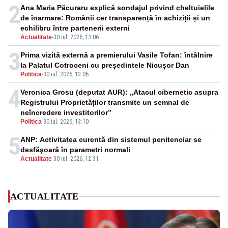
2
Ana Maria Păcuraru explică sondajul privind cheltuielile
de înarmare: Românii cer transparență în achiziții și un
echilibru între partenerii externi
Actualitate
-
30 iul. 2026, 13:06
3
Prima vizită externă a premierului Vasile Tofan: întâlnire
la Palatul Cotroceni cu președintele Nicușor Dan
Politica
-
30 iul. 2026, 13:06
4
Veronica Grosu (deputat AUR): „Atacul cibernetic asupra
Registrului Proprietăților transmite un semnal de
neîncredere investitorilor”
Politica
-
30 iul. 2026, 13:10
5
ANP: Activitatea curentă din sistemul penitenciar se
desfăşoară în parametri normali
Actualitate
-
30 iul. 2026, 12:31
ACTUALITATE