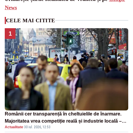
News
CELE MAI CITITE
1
Românii cer transparență în cheltuielile de înarmare.
Majoritatea vrea competiție reală și industrie locală –
Actualitate
·
30 iul. 2026, 12:53
SONDAJ