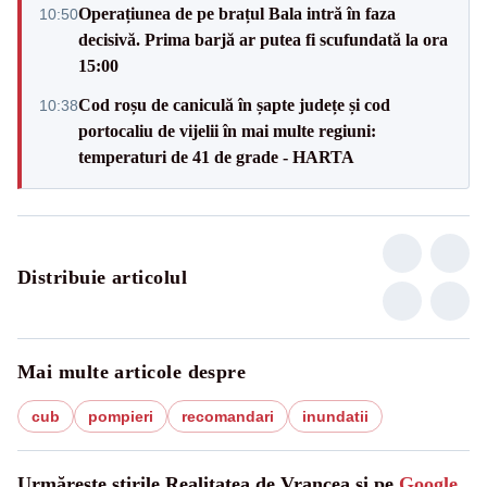
Operațiunea de pe brațul Bala intră în faza
10:50
decisivă. Prima barjă ar putea fi scufundată la ora
15:00
Cod roșu de caniculă în șapte județe și cod
10:38
portocaliu de vijelii în mai multe regiuni:
temperaturi de 41 de grade - HARTA
Distribuie articolul
Mai multe articole despre
cub
pompieri
recomandari
inundatii
Urmărește știrile Realitatea de Vrancea și pe
Google