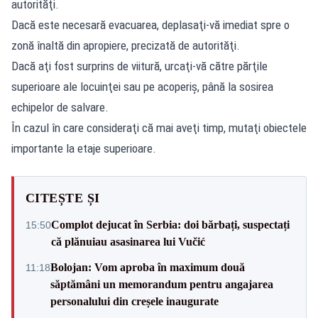
autorităţi.
Dacă este necesară evacuarea, deplasaţi-vă imediat spre o
zonă înaltă din apropiere, precizată de autorităţi.
Dacă aţi fost surprins de viitură, urcaţi-vă către părţile
superioare ale locuinţei sau pe acoperiş, până la sosirea
echipelor de salvare.
În cazul în care consideraţi că mai aveţi timp, mutaţi obiectele
importante la etaje superioare.
CITEȘTE ȘI
Complot dejucat în Serbia: doi bărbați, suspectați
15:50
că plănuiau asasinarea lui Vučić
Bolojan: Vom aproba în maximum două
11:18
săptămâni un memorandum pentru angajarea
personalului din creșele inaugurate