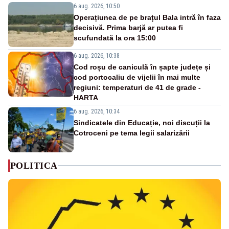
6 aug. 2026, 10:50
Operațiunea de pe brațul Bala intră în faza
decisivă. Prima barjă ar putea fi
scufundată la ora 15:00
6 aug. 2026, 10:38
Cod roșu de caniculă în șapte județe și
cod portocaliu de vijelii în mai multe
regiuni: temperaturi de 41 de grade -
HARTA
6 aug. 2026, 10:34
Sindicatele din Educație, noi discuții la
Cotroceni pe tema legii salarizării
POLITICA