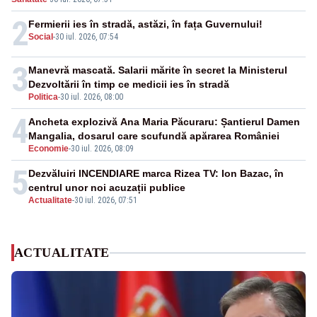
2
Fermierii ies în stradă, astăzi, în fața Guvernului!
Social
-
30 iul. 2026, 07:54
3
Manevră mascată. Salarii mărite în secret la Ministerul
Dezvoltării în timp ce medicii ies în stradă
Politica
-
30 iul. 2026, 08:00
4
Ancheta explozivă Ana Maria Păcuraru: Șantierul Damen
Mangalia, dosarul care scufundă apărarea României
Economie
-
30 iul. 2026, 08:09
5
Dezvăluiri INCENDIARE marca Rizea TV: Ion Bazac, în
centrul unor noi acuzații publice
Actualitate
-
30 iul. 2026, 07:51
ACTUALITATE