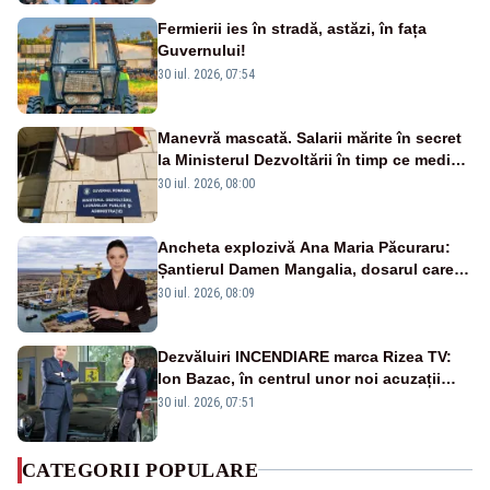
Fermierii ies în stradă, astăzi, în fața
Guvernului!
30 iul. 2026, 07:54
Manevră mascată. Salarii mărite în secret
la Ministerul Dezvoltării în timp ce medicii
ies în stradă
30 iul. 2026, 08:00
Ancheta explozivă Ana Maria Păcuraru:
Șantierul Damen Mangalia, dosarul care
scufundă apărarea României
30 iul. 2026, 08:09
Dezvăluiri INCENDIARE marca Rizea TV:
Ion Bazac, în centrul unor noi acuzații
publice
30 iul. 2026, 07:51
CATEGORII POPULARE