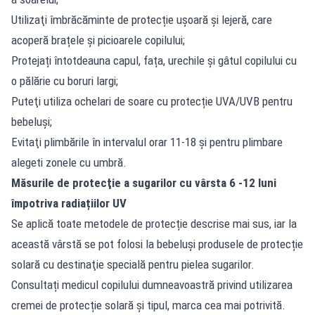
Utilizaţi îmbrăcăminte de protecție ușoară și lejeră, care
acoperă brațele și picioarele copilului;
Protejați întotdeauna capul, fața, urechile și gâtul copilului cu
o pălărie cu boruri largi;
Puteţi utiliza ochelari de soare cu protecție UVA/UVB pentru
bebeluşi;
Evitaţi plimbările în intervalul orar 11-18 şi pentru plimbare
alegeti zonele cu umbră.
Măsurile de protecţie a sugarilor cu vârsta 6 -12 luni
împotriva radiațiilor UV
Se aplică toate metodele de protecție descrise mai sus, iar la
această vârstă se pot folosi la bebeluși produsele de protecție
solară cu destinaţie specială pentru pielea sugarilor.
Consultați medicul copilului dumneavoastră privind utilizarea
cremei de protecție solară și tipul, marca cea mai potrivită.