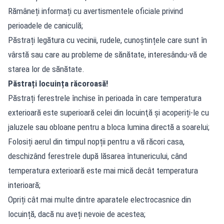
Rămâneți informați cu avertismentele oficiale privind
perioadele de caniculă;
Păstrați legătura cu vecinii, rudele, cunoștințele care sunt în
vârstă sau care au probleme de sănătate, interesându-vă de
starea lor de sănătate.
Păstrați locuința răcoroasă!
Păstrați ferestrele închise în perioada în care temperatura
exterioară este superioară celei din locuinţă și acoperiți-le cu
jaluzele sau obloane pentru a bloca lumina directă a soarelui;
Folosiți aerul din timpul nopții pentru a vă răcori casa,
deschizând ferestrele după lăsarea întunericului, când
temperatura exterioară este mai mică decât temperatura
interioară;
Opriți cât mai multe dintre aparatele electrocasnice din
locuință, dacă nu aveți nevoie de acestea;