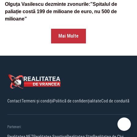
Olguța Vasilescu dezminte zvonurile:”Spitalul de
paliație costă 199 de milioane de euro, nu 500 de
milioane”
Mai Multe
Contact
Termeni și condiții
Politică de confidențialitate
Cod de conduită
Parteneri:
Realitatea.NET
Realitatea Sportiva
Realitatea Star
Realitatea de Cluj