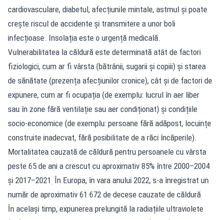
cardiovasculare, diabetul, afecțiunile mintale, astmul și poate
crește riscul de accidente și transmitere a unor boli
infecțioase. Insolația este o urgență medicală.
Vulnerabilitatea la căldură este determinată atât de factori
fiziologici, cum ar fi vârsta (bătrânii, sugarii și copiii) și starea
de sănătate (prezența afecțiunilor cronice), cât și de factori de
expunere, cum ar fi ocupația (de exemplu: lucrul în aer liber
sau în zone fără ventilație sau aer condiționat) și condițiile
socio-economice (de exemplu: persoane fără adăpost, locuințe
construite inadecvat, fără posibilitate de a răci încăperile).
Mortalitatea cauzată de căldură pentru persoanele cu vârsta
peste 65 de ani a crescut cu aproximativ 85% între 2000–2004
și 2017–2021
În Europa, în vara anului 2022, s-a înregistrat un
.
număr de aproximativ 61 672 de decese cauzate de căldură
.
În același timp, expunerea prelungită la radiațiile ultraviolete