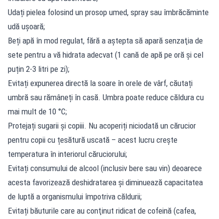
Udați pielea folosind un prosop umed, spray sau îmbrăcăminte
udă ușoară;
Beți apă în mod regulat, fără a aştepta să apară senzaţia de
sete pentru a vă hidrata adecvat (1 cană de apă pe oră și cel
puțin 2-3 litri pe zi);
Evitați expunerea directă la soare în orele de vârf, căutați
umbră sau rămâneți în casă. Umbra poate reduce căldura cu
mai mult de 10 °C;
Protejați sugarii și copiii. Nu acoperiți niciodată un cărucior
pentru copii cu țesătură uscată – acest lucru crește
temperatura în interiorul căruciorului;
Evitați consumului de alcool (inclusiv bere sau vin) deoarece
acesta favorizează deshidratarea şi diminuează capacitatea
de luptă a organismului împotriva căldurii;
Evitați băuturile care au conţinut ridicat de cofeină (cafea,