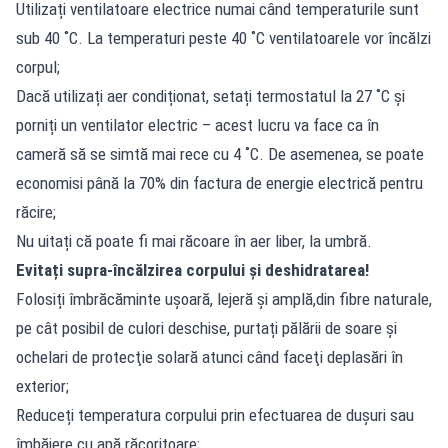
Utilizați ventilatoare electrice numai când temperaturile sunt
sub 40 ˚C. La temperaturi peste 40 ˚C ventilatoarele vor încălzi
corpul;
Dacă utilizați aer condiționat, setați termostatul la 27 ˚C și
porniți un ventilator electric – acest lucru va face ca în
cameră să se simtă mai rece cu 4 ˚C. De asemenea, se poate
economisi până la 70% din factura de energie electrică pentru
răcire;
Nu uitați că poate fi mai răcoare în aer liber, la umbră.
Evitați supra-încălzirea corpului și deshidratarea!
Folosiți îmbrăcăminte ușoară, lejeră și amplă,din fibre naturale,
pe cât posibil de culori deschise, purtați pălării de soare și
ochelari de protecţie solară atunci când faceţi deplasări în
exterior;
Reduceți temperatura corpului prin efectuarea de duşuri sau
îmbăiere cu apă răcoritoare;