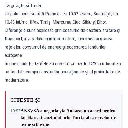
Târgoviște și Turda.
La polul opus se află Prahova, cu 10,02 lei/mc, București, cu
10,43 lei/mc, Ilfov, Timiș, Miercurea Ciuc, Sibiu și Bihor.
Diferențele sunt explicate prin costurile de captare, tratare și
transport, investițiile în infrastructură, lungimea și starea
rețelelor, consumul de energie și accesarea fondurilor
europene.
În unele județe, tarifele au crescut cu peste 15% în ultimul an,
pe fondul scumpirii costurilor operaționale și al proiectelor de
modernizare.
CITEȘTE ȘI
ANSVSA a negociat, la Ankara, un acord pentru
10:57
facilitarea tranzitului prin Turcia al carcaselor de
ovine și bovine