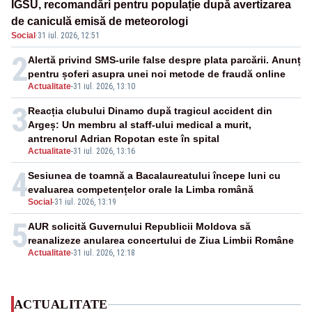
IGSU, recomandări pentru populație după avertizarea
de caniculă emisă de meteorologi
Social
·
31 iul. 2026, 12:51
2
Alertă privind SMS-urile false despre plata parcării. Anunț
pentru șoferi asupra unei noi metode de fraudă online
Actualitate
-
31 iul. 2026, 13:10
3
Reacția clubului Dinamo după tragicul accident din
Argeș: Un membru al staff-ului medical a murit,
antrenorul Adrian Ropotan este în spital
Actualitate
-
31 iul. 2026, 13:16
4
Sesiunea de toamnă a Bacalaureatului începe luni cu
evaluarea competențelor orale la Limba română
Social
-
31 iul. 2026, 13:19
5
AUR solicită Guvernului Republicii Moldova să
reanalizeze anularea concertului de Ziua Limbii Române
Actualitate
-
31 iul. 2026, 12:18
ACTUALITATE