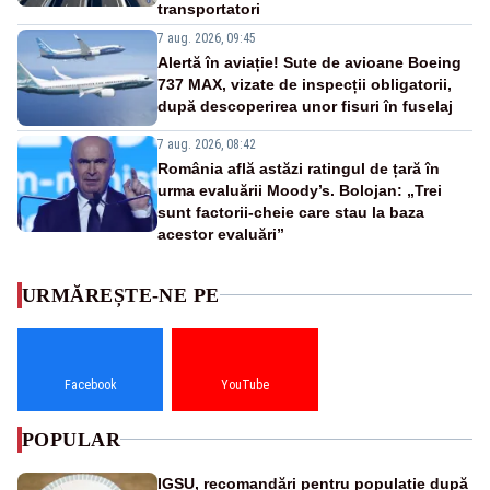
transportatori
7 aug. 2026, 09:45
Alertă în aviație! Sute de avioane Boeing
737 MAX, vizate de inspecții obligatorii,
după descoperirea unor fisuri în fuselaj
7 aug. 2026, 08:42
România află astăzi ratingul de țară în
urma evaluării Moody’s. Bolojan: „Trei
sunt factorii-cheie care stau la baza
acestor evaluări”
URMĂREȘTE-NE PE
Facebook
YouTube
POPULAR
IGSU, recomandări pentru populație după