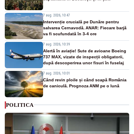
7 aug. 2026, 10:47
Intervenție crucială pe Dunăre pentru
salvarea Cernavodă. ANAR: Fiecare barjă
va fi scufundată în 3-4 ore
7 aug. 2026, 10:39
Alertă în aviație! Sute de avioane Boeing
737 MAX, vizate de inspecții obligatorii,
după descoperirea unor fisuri în fuselaj
7 aug. 2026, 10:01
Când revin ploile și când scapă România
de caniculă. Prognoza ANM pe o lună
POLITICA