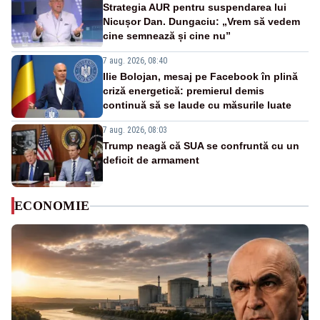
Strategia AUR pentru suspendarea lui
Nicușor Dan. Dungaciu: „Vrem să vedem
cine semnează și cine nu”
7 aug. 2026, 08:40
Ilie Bolojan, mesaj pe Facebook în plină
criză energetică: premierul demis
continuă să se laude cu măsurile luate
7 aug. 2026, 08:03
Trump neagă că SUA se confruntă cu un
deficit de armament
ECONOMIE