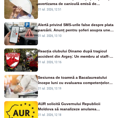
avertizarea de caniculă emisă de
meteorologi
31 iul. 2026, 12:51
Alertă privind SMS-urile false despre plata
parcării. Anunț pentru șoferi asupra unei
noi metode de fraudă online
31 iul. 2026, 13:10
Reacția clubului Dinamo după tragicul
accident din Argeș: Un membru al staff-
ului medical a murit, antrenorul Adrian
31 iul. 2026, 13:16
Ropotan este în spital
Sesiunea de toamnă a Bacalaureatului
începe luni cu evaluarea competențelor
orale la Limba română
31 iul. 2026, 13:19
AUR solicită Guvernului Republicii
Moldova să reanalizeze anularea
concertului de Ziua Limbii Române
31 iul. 2026, 12:18