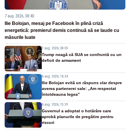
7 aug. 2026, 08:40
Ilie Bolojan, mesaj pe Facebook în plină criză
energetică: premierul demis continuă să se laude cu
măsurile luate
7 aug. 2026, 08:03
Trump neagă că SUA se confruntă cu un
deficit de armament
6 aug. 2026, 16:34
Ilie Bolojan evită un răspuns clar despre
averea partenerei sale: „Am respectat
întotdeauna legea”
6 aug. 2026, 15:39
Guvernul a adoptat o hotărâre care
aprobă planurile de pregătire pentru
riscuri