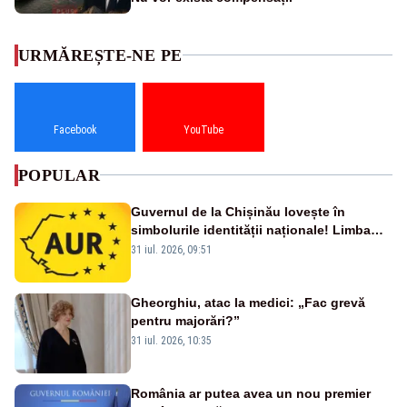
URMĂREȘTE-NE PE
Facebook
YouTube
POPULAR
Guvernul de la Chișinău lovește în
simbolurile identității naționale! Limba
română nu se economisește! Limba
31 iul. 2026, 09:51
română se sărbătorește!
Gheorghiu, atac la medici: „Fac grevă
pentru majorări?”
31 iul. 2026, 10:35
România ar putea avea un nou premier