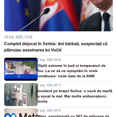
24 feb. 2026, 15:50
Complot dejucat în Serbia: doi bărbați, suspectați că
plănuiau asasinarea lui Vučić
7 aug. 2026, 08:38
Vijelii extreme în țară și temperaturi de
foc. La ce să ne așteptăm în orele
următoare: noile date de la ANM
7 aug. 2026, 08:13
Incident pe brațul Sulina: o navă de marfă
a eșuat la mal. Mai multe ambarcațiuni,
lovite
7 aug. 2026, 08:07
Meta, sancționată cu 567 de milioane de