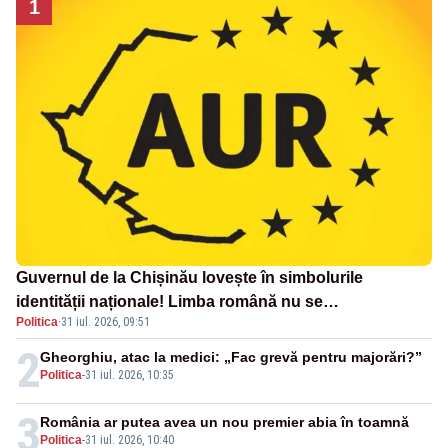
1
Guvernul de la Chișinău lovește în simbolurile
identității naționale! Limba română nu se
Politica
·
31 iul. 2026, 09:51
economisește! Limba română se sărbătorește!
2
Gheorghiu, atac la medici: „Fac grevă pentru majorări?”
Politica
-
31 iul. 2026, 10:35
3
România ar putea avea un nou premier abia în toamnă
Politica
-
31 iul. 2026, 10:40