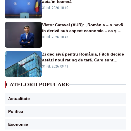
abia în toamnă
31 iul. 2026, 10:40
Victor Cațavei (AUR): „România – o navă
în derivă sub aspect economic – ca și
rezultat al guvernărilor din ultimii 36 de
31 iul. 2026, 10:42
ani”
Zi decisivă pentru România, Fitch decide
astăzi noul rating de țară. Care sunt
efectele retrogradării la categoria „junk”
31 iul. 2026, 09:48
CATEGORII POPULARE
Actualitate
Politica
Economie