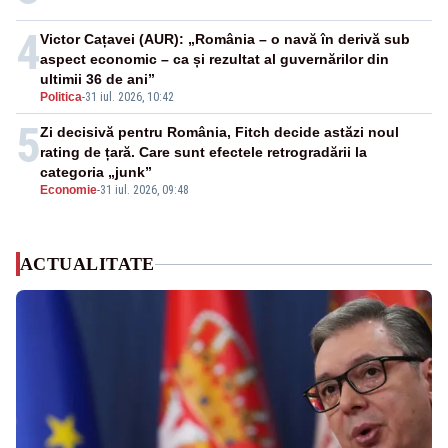
4
Victor Cațavei (AUR): „România – o navă în derivă sub
aspect economic – ca și rezultat al guvernărilor din
ultimii 36 de ani”
Politica
-
31 iul. 2026, 10:42
5
Zi decisivă pentru România, Fitch decide astăzi noul
rating de țară. Care sunt efectele retrogradării la
categoria „junk”
Economie
-
31 iul. 2026, 09:48
ACTUALITATE