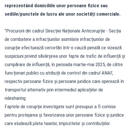
reprezentând domiciliile unor persoane fizice sau
sediile/punctele de lucru ale unor societăți comerciale.
"Procurorii din cadrul Direcției Naționale Anticorupție - Secția
de combatere a infracțiunilor asimilate infracțiunilor de
corupție efectuează cercetări într-o cauză penală ce vizează
suspiciuni privind săvârșirea unor fapte de trafic de influență și
cumpărare de influență, în perioada martie-mai 2025, de către
funcționari publici cu atribuții de control din cadrul ANAF,
respectiv persoane fizice și persoane juridice care operează în
transportul alternativ prin intermediul aplicațiilor de
ridesharing.
Faptele de corupție investigate sunt presupus a fi comise
pentru protejarea și favorizarea unor persoane fizice și juridice
care eludează plata taxelor, impozitelor și contribuțiilor