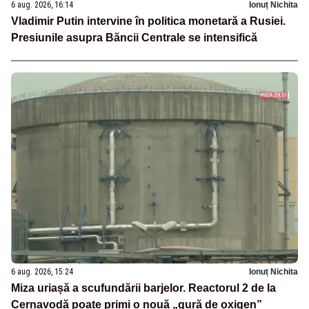
6 aug. 2026, 16:14
Ionuț Nichita
Vladimir Putin intervine în politica monetară a Rusiei.
Presiunile asupra Băncii Centrale se intensifică
6 aug. 2026, 15:24
Ionuț Nichita
Miza uriașă a scufundării barjelor. Reactorul 2 de la
Cernavodă poate primi o nouă „gură de oxigen”