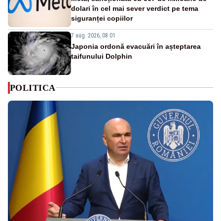
dolari în cel mai sever verdict pe tema
siguranței copiilor
7 aug. 2026, 08:01
Japonia ordonă evacuări în așteptarea
taifunului Dolphin
POLITICA