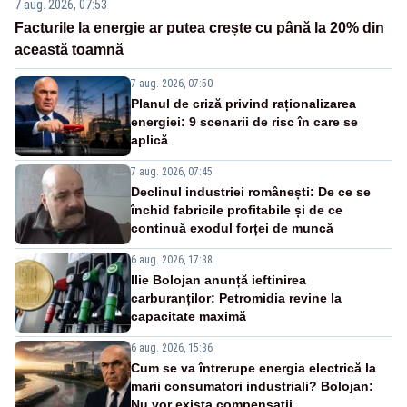
7 aug. 2026, 07:53
Facturile la energie ar putea crește cu până la 20% din
această toamnă
7 aug. 2026, 07:50
Planul de criză privind raționalizarea
energiei: 9 scenarii de risc în care se
aplică
7 aug. 2026, 07:45
Declinul industriei românești: De ce se
închid fabricile profitabile și de ce
continuă exodul forței de muncă
6 aug. 2026, 17:38
Ilie Bolojan anunță ieftinirea
carburanților: Petromidia revine la
capacitate maximă
6 aug. 2026, 15:36
Cum se va întrerupe energia electrică la
marii consumatori industriali? Bolojan:
Nu vor exista compensații