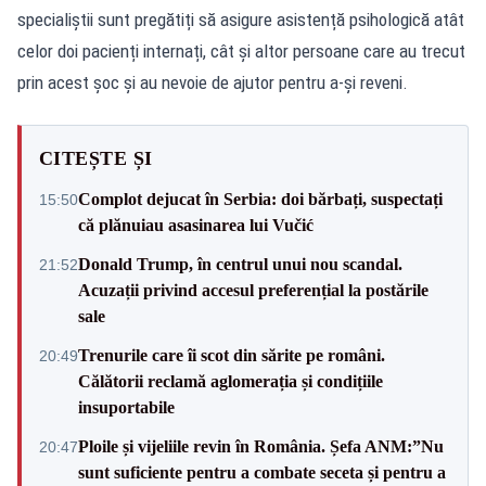
specialiștii sunt pregătiți să asigure asistență psihologică atât
celor doi pacienți internați, cât și altor persoane care au trecut
prin acest șoc și au nevoie de ajutor pentru a-și reveni.
CITEȘTE ȘI
Complot dejucat în Serbia: doi bărbați, suspectați
15:50
că plănuiau asasinarea lui Vučić
Donald Trump, în centrul unui nou scandal.
21:52
Acuzații privind accesul preferențial la postările
sale
Trenurile care îi scot din sărite pe români.
20:49
Călătorii reclamă aglomerația și condițiile
insuportabile
Ploile și vijeliile revin în România. Șefa ANM:”Nu
20:47
sunt suficiente pentru a combate seceta și pentru a