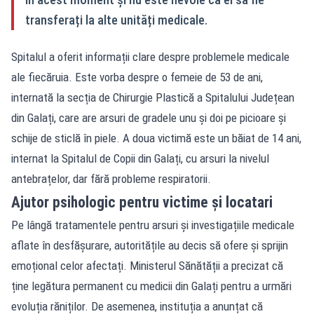
transferați la alte unități medicale.
Spitalul a oferit informații clare despre problemele medicale
ale fiecăruia. Este vorba despre o femeie de 53 de ani,
internată la secția de Chirurgie Plastică a Spitalului Județean
din Galați, care are arsuri de gradele unu și doi pe picioare și
schije de sticlă în piele. A doua victimă este un băiat de 14 ani,
internat la Spitalul de Copii din Galați, cu arsuri la nivelul
antebrațelor, dar fără probleme respiratorii.
Ajutor psihologic pentru victime și locatari
Pe lângă tratamentele pentru arsuri și investigațiile medicale
aflate în desfășurare, autoritățile au decis să ofere și sprijin
emoțional celor afectați. Ministerul Sănătății a precizat că
ține legătura permanent cu medicii din Galați pentru a urmări
evoluția răniților. De asemenea, instituția a anunțat că