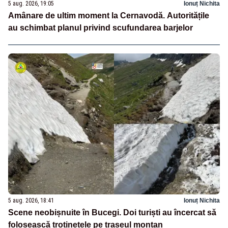
5 aug. 2026, 19:05
Ionuț Nichita
Amânare de ultim moment la Cernavodă. Autoritățile
au schimbat planul privind scufundarea barjelor
5 aug. 2026, 18:41
Ionuț Nichita
Scene neobișnuite în Bucegi. Doi turiști au încercat să
folosească trotinetele pe traseul montan