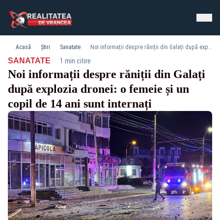
Acasă
Știri
Sanatate
Noi informații despre răniții din Galați după explozia dronei: o femeie și un copil de 14 ani sunt internați
·
SANATATE
1 min citire
Noi informații despre răniții din Galați
după explozia dronei: o femeie și un
copil de 14 ani sunt internați