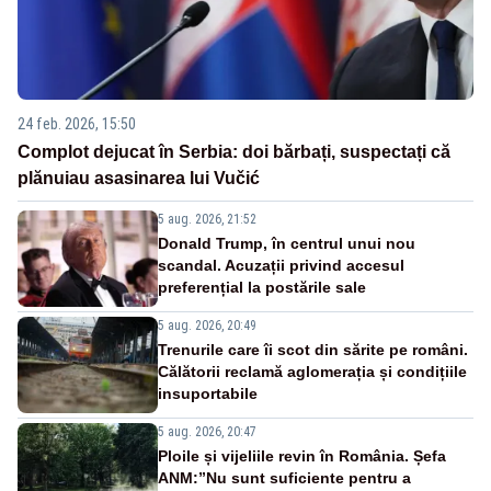
24 feb. 2026, 15:50
Complot dejucat în Serbia: doi bărbați, suspectați că
plănuiau asasinarea lui Vučić
5 aug. 2026, 21:52
Donald Trump, în centrul unui nou
scandal. Acuzații privind accesul
preferențial la postările sale
5 aug. 2026, 20:49
Trenurile care îi scot din sărite pe români.
Călătorii reclamă aglomerația și condițiile
insuportabile
5 aug. 2026, 20:47
Ploile și vijeliile revin în România. Șefa
ANM:”Nu sunt suficiente pentru a