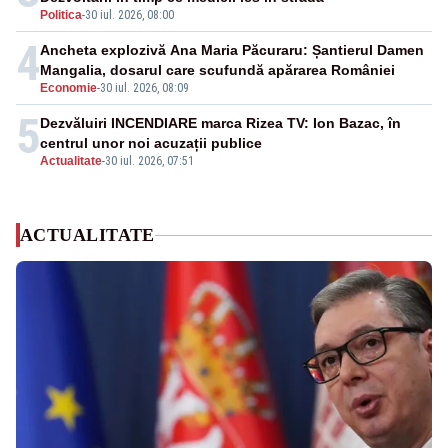
Politica
-
30 iul. 2026, 08:00
4
Ancheta explozivă Ana Maria Păcuraru: Șantierul Damen
Mangalia, dosarul care scufundă apărarea României
Economie
-
30 iul. 2026, 08:09
5
Dezvăluiri INCENDIARE marca Rizea TV: Ion Bazac, în
centrul unor noi acuzații publice
Actualitate
-
30 iul. 2026, 07:51
ACTUALITATE