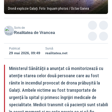
Dronă explozie Galați. Foto: Inquam photos / Octav Ganea
Scris de
Realitatea de Vrancea
Publicat
Sursă
29 mai 2026, 09:49
realitatea.net
Ministerul Sănătății a anunțat că monitorizează cu
atenție starea celor două persoane care au fost
rănite în incendiul provocat de drona prăbușită la
Galați. Ambele victime au fost transportate de
urgență la spital și primesc îngrijiri medicale de
specialitate. Medicii transmit că pacienții sunt stabili
în acest moment și nu este nevoie ca ei să fie