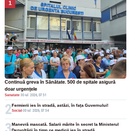
1
Continuă greva în Sănătate. 500 de spitale asigură
doar urgențele
Sanatate
·
30 iul. 2026, 07:51
2
Fermierii ies în stradă, astăzi, în fața Guvernului!
Social
-
30 iul. 2026, 07:54
3
Manevră mascată. Salarii mărite în secret la Ministerul
Dezvoltării în timp ce medicii ies în stradă