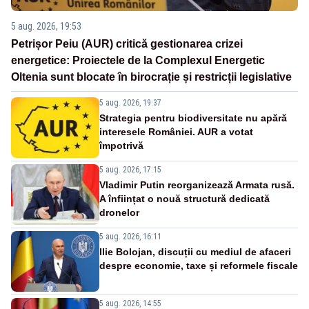
5 aug. 2026, 19:53
Petrișor Peiu (AUR) critică gestionarea crizei
energetice: Proiectele de la Complexul Energetic
Oltenia sunt blocate în birocrație și restricții legislative
5 aug. 2026, 19:37
Strategia pentru biodiversitate nu apără
interesele României. AUR a votat
împotrivă
5 aug. 2026, 17:15
Vladimir Putin reorganizează Armata rusă.
A înființat o nouă structură dedicată
dronelor
5 aug. 2026, 16:11
Ilie Bolojan, discuții cu mediul de afaceri
despre economie, taxe și reformele fiscale
5 aug. 2026, 14:55