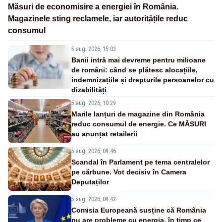
Măsuri de economisire a energiei în România.
Magazinele sting reclamele, iar autoritățile reduc
consumul
5 aug. 2026, 15:03
Banii intră mai devreme pentru milioane
de români: când se plătesc alocațiile,
indemnizațiile și drepturile persoanelor cu
dizabilități
5 aug. 2026, 10:29
Marile lanțuri de magazine din România
reduc consumul de energie. Ce MĂSURI
au anunțat retailerii
5 aug. 2026, 09:46
Scandal în Parlament pe tema centralelor
pe cărbune. Vot decisiv în Camera
Deputaților
5 aug. 2026, 09:42
Comisia Europeană susține că România
nu are probleme cu energia, în timp ce