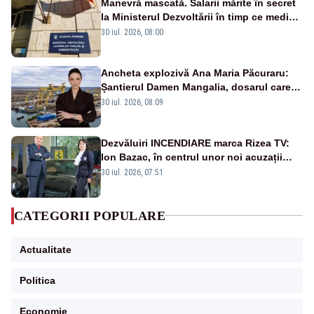
Manevră mascată. Salarii mărite în secret
la Ministerul Dezvoltării în timp ce medicii
ies în stradă
30 iul. 2026, 08:00
Ancheta explozivă Ana Maria Păcuraru:
Șantierul Damen Mangalia, dosarul care
scufundă apărarea României
30 iul. 2026, 08:09
Dezvăluiri INCENDIARE marca Rizea TV:
Ion Bazac, în centrul unor noi acuzații
publice
30 iul. 2026, 07:51
CATEGORII POPULARE
Actualitate
Politica
Economie