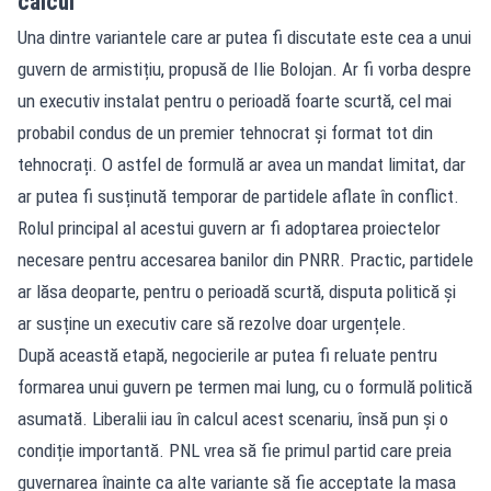
calcul
Una dintre variantele care ar putea fi discutate este cea a unui
guvern de armistițiu, propusă de Ilie Bolojan. Ar fi vorba despre
un executiv instalat pentru o perioadă foarte scurtă, cel mai
probabil condus de un premier tehnocrat și format tot din
tehnocrați. O astfel de formulă ar avea un mandat limitat, dar
ar putea fi susținută temporar de partidele aflate în conflict.
Rolul principal al acestui guvern ar fi adoptarea proiectelor
necesare pentru accesarea banilor din PNRR. Practic, partidele
ar lăsa deoparte, pentru o perioadă scurtă, disputa politică și
ar susține un executiv care să rezolve doar urgențele.
După această etapă, negocierile ar putea fi reluate pentru
formarea unui guvern pe termen mai lung, cu o formulă politică
asumată. Liberalii iau în calcul acest scenariu, însă pun și o
condiție importantă. PNL vrea să fie primul partid care preia
guvernarea înainte ca alte variante să fie acceptate la masa