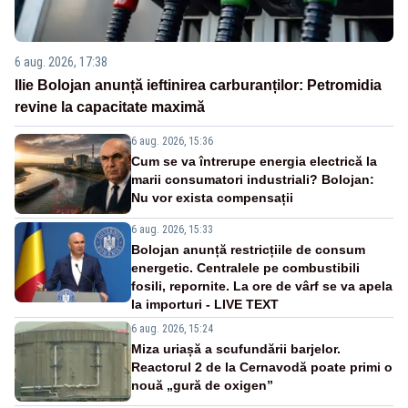
6 aug. 2026, 17:38
Ilie Bolojan anunță ieftinirea carburanților: Petromidia
revine la capacitate maximă
6 aug. 2026, 15:36
Cum se va întrerupe energia electrică la
marii consumatori industriali? Bolojan:
Nu vor exista compensații
6 aug. 2026, 15:33
Bolojan anunță restricțiile de consum
energetic. Centralele pe combustibili
fosili, repornite. La ore de vârf se va apela
la importuri - LIVE TEXT
6 aug. 2026, 15:24
Miza uriașă a scufundării barjelor.
Reactorul 2 de la Cernavodă poate primi o
nouă „gură de oxigen”