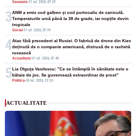
Sanatate
-
31 iul. 2026, 07:29
3
ANM a emis cod galben și cod portocaliu de caniculă.
Temperaturile urcă până la 38 de grade, iar nopțile devin
tropicale
Social
-
31 iul. 2026, 07:39
4
Atac fără precedent al Rusiei. O fabrică de drone din Kiev
deținută de o companie americană, distrusă de o rachetă
rusească
Actualitate
-
31 iul. 2026, 07:40
5
Lia Olguța Vasilescu: ”Ce se întâmplă în sănătate este o
bătaie de joc. Se guvernează extraordinar de prost”
Politica
-
30 iul. 2026, 23:24
ACTUALITATE