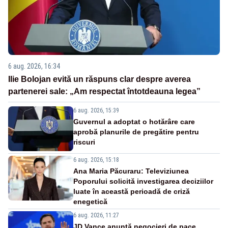
6 aug. 2026, 16:34
Ilie Bolojan evită un răspuns clar despre averea
partenerei sale: „Am respectat întotdeauna legea”
6 aug. 2026, 15:39
Guvernul a adoptat o hotărâre care
aprobă planurile de pregătire pentru
riscuri
6 aug. 2026, 15:18
Ana Maria Păcuraru: Televiziunea
Poporului solicită investigarea deciziilor
luate în această perioadă de criză
enegetică
6 aug. 2026, 11:27
JD Vance anunță negocieri de pace