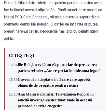
Prima întâlnire între liderii principalelor partide ar putea avea
loc la finalul acestei săptămâni. Până atunci, este posibil ca
liderul PSD, Sorin Grindeanu, să aibă o discuție separată cu
premierul demis Ilie Bolojan. O astfel de întâlnire ar putea
pregăti terenul pentru negocierile mai largi cu ceilalți lideri
politici.
CITEȘTE ȘI
Ilie Bolojan evită un răspuns clar despre averea
16:34
partenerei sale: „Am respectat întotdeauna legea”
Guvernul a adoptat o hotărâre care aprobă
15:39
planurile de pregătire pentru riscuri
Ana Maria Păcuraru: Televiziunea Poporului
15:18
solicită investigarea deciziilor luate în această
perioadă de criză enegetică