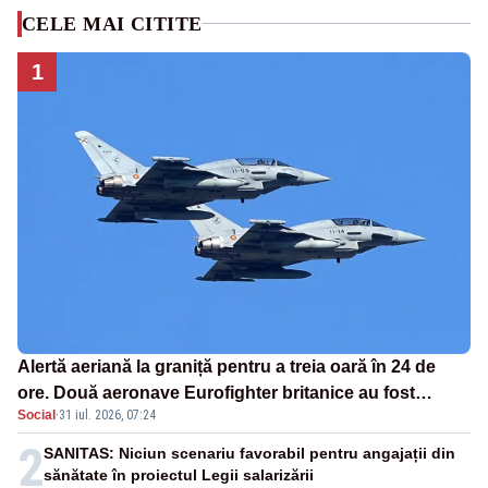
CELE MAI CITITE
1
Alertă aeriană la graniță pentru a treia oară în 24 de
ore. Două aeronave Eurofighter britanice au fost
Social
·
31 iul. 2026, 07:24
ridicate de la sol
2
SANITAS: Niciun scenariu favorabil pentru angajații din
sănătate în proiectul Legii salarizării