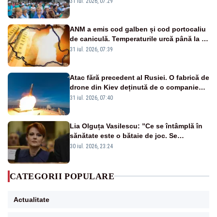
31 iul. 2026, 07:29
ANM a emis cod galben și cod portocaliu
de caniculă. Temperaturile urcă până la 38
de grade, iar nopțile devin tropicale
31 iul. 2026, 07:39
Atac fără precedent al Rusiei. O fabrică de
drone din Kiev deținută de o companie
americană, distrusă de o rachetă
31 iul. 2026, 07:40
rusească
Lia Olguța Vasilescu: ”Ce se întâmplă în
sănătate este o bătaie de joc. Se
guvernează extraordinar de prost”
30 iul. 2026, 23:24
CATEGORII POPULARE
Actualitate