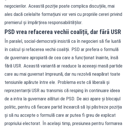
negocierilor. Această poziție poate complica discuțiile, mai
ales dacă celelalte formațiuni vor veni cu propriile cereri privind
premierul și împărțirea responsabilităților.
PSD vrea refacerea vechii coaliții, dar fără USR
În paralel, social-democrații insistă ca în negocieri să fie luată
în calcul și refacerea vechii coaliții. PSD ar prefera o formulă
de guvernare apropiată de cea care a funcționat înainte, însă
fără USR. Această variantă ar readuce la aceeași masă partide
care au mai guvernat împreună, dar nu rezolvă neapărat toate
tensiunile apărute între ele. Problema este că liberalii și
reprezentanții USR au transmis că resping în continuare ideea
de a intra la guvernare alături de PSD. De aici apare și blocajul
politic, pentru că fiecare partid încearcă să își păstreze poziția
și să nu accepte o formulă care ar putea fi greu de explicat
propriului electorat. În același timp, presiunea pentru formarea