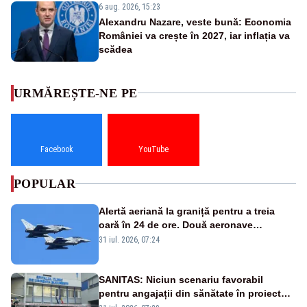
6 aug. 2026, 15:23
Alexandru Nazare, veste bună: Economia
României va crește în 2027, iar inflația va
scădea
URMĂREȘTE-NE PE
Facebook
YouTube
POPULAR
Alertă aeriană la graniță pentru a treia
oară în 24 de ore. Două aeronave
Eurofighter britanice au fost ridicate de la
31 iul. 2026, 07:24
sol
SANITAS: Niciun scenariu favorabil
pentru angajații din sănătate în proiectul
Legii salarizării