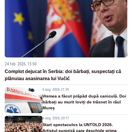
24 feb. 2026, 15:50
Complot dejucat în Serbia: doi bărbați, suspectați că
plănuiau asasinarea lui Vučić
6 aug. 2026, 21:39
Vremea a făcut prăpăd după caniculă. Doi
bărbați au murit loviți de trăsnet în râul
Mureș
6 aug. 2026, 20:17
Start spectaculos la UNTOLD 2026.
Artistul-surpriză care deschide prima