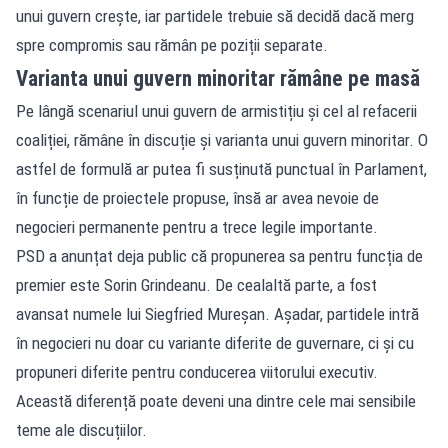
unui guvern crește, iar partidele trebuie să decidă dacă merg
spre compromis sau rămân pe poziții separate.
Varianta unui guvern minoritar rămâne pe masă
Pe lângă scenariul unui guvern de armistițiu și cel al refacerii
coaliției, rămâne în discuție și varianta unui guvern minoritar. O
astfel de formulă ar putea fi susținută punctual în Parlament,
în funcție de proiectele propuse, însă ar avea nevoie de
negocieri permanente pentru a trece legile importante.
PSD a anunțat deja public că propunerea sa pentru funcția de
premier este Sorin Grindeanu. De cealaltă parte, a fost
avansat numele lui Siegfried Mureșan. Așadar, partidele intră
în negocieri nu doar cu variante diferite de guvernare, ci și cu
propuneri diferite pentru conducerea viitorului executiv.
Această diferență poate deveni una dintre cele mai sensibile
teme ale discuțiilor.