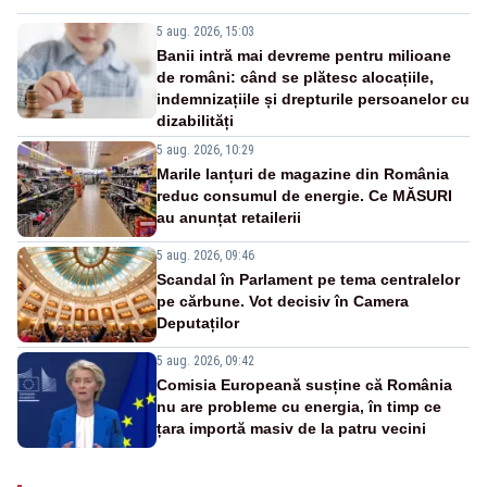
5 aug. 2026, 15:03
Banii intră mai devreme pentru milioane
de români: când se plătesc alocațiile,
indemnizațiile și drepturile persoanelor cu
dizabilități
5 aug. 2026, 10:29
Marile lanțuri de magazine din România
reduc consumul de energie. Ce MĂSURI
au anunțat retailerii
5 aug. 2026, 09:46
Scandal în Parlament pe tema centralelor
pe cărbune. Vot decisiv în Camera
Deputaților
5 aug. 2026, 09:42
Comisia Europeană susține că România
nu are probleme cu energia, în timp ce
țara importă masiv de la patru vecini