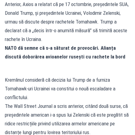
Anterior, Axios a relatat că pe 17 octombrie, președintele SUA,
Donald Trump, și președintele Ucrainei, Volodimir Zelenski,
urmau să discute despre rachetele Tomahawk. Trump a
declarat că a „decis într-o anumită măsură” să trimită aceste
rachete în Ucraina.
NATO dă semne că s-a săturat de provocări. Alianța
discută doborârea avioanelor rusești cu rachete la bord
Kremlinul consideră că decizia lui Trump de a furniza
Tomahawk-uri Ucrainei va constitui o nouă escaladare a
conflictului.
The Wall Street Journal a scris anterior, citând două surse, că
președintele american i-a spus lui Zelenski că este pregătit să
ridice restricțiile privind utilizarea armelor americane pe
distanțe lungi pentru lovirea teritoriului rus.