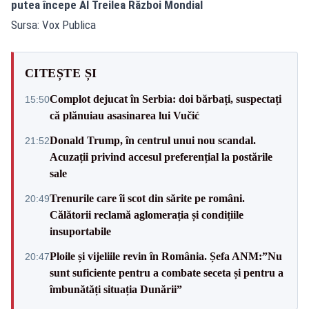
putea începe Al Treilea Război Mondial
Sursa: Vox Publica
CITEȘTE ȘI
Complot dejucat în Serbia: doi bărbați, suspectați
15:50
că plănuiau asasinarea lui Vučić
Donald Trump, în centrul unui nou scandal.
21:52
Acuzații privind accesul preferențial la postările
sale
Trenurile care îi scot din sărite pe români.
20:49
Călătorii reclamă aglomerația și condițiile
insuportabile
Ploile și vijeliile revin în România. Șefa ANM:”Nu
20:47
sunt suficiente pentru a combate seceta și pentru a
îmbunătăți situația Dunării”