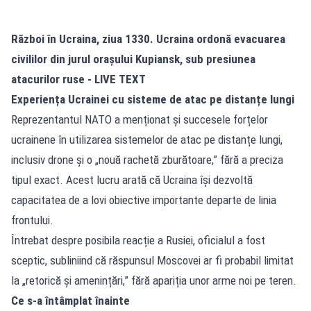
Război în Ucraina, ziua 1330. Ucraina ordonă evacuarea
civililor din jurul orașului Kupiansk, sub presiunea
atacurilor ruse - LIVE TEXT
Experiența Ucrainei cu sisteme de atac pe distanțe lungi
Reprezentantul NATO a menționat și succesele forțelor
ucrainene în utilizarea sistemelor de atac pe distanțe lungi,
inclusiv drone și o „nouă rachetă zburătoare,” fără a preciza
tipul exact. Acest lucru arată că Ucraina își dezvoltă
capacitatea de a lovi obiective importante departe de linia
frontului.
Întrebat despre posibila reacție a Rusiei, oficialul a fost
sceptic, subliniind că răspunsul Moscovei ar fi probabil limitat
la „retorică și amenințări,” fără apariția unor arme noi pe teren.
Ce s-a întâmplat înainte