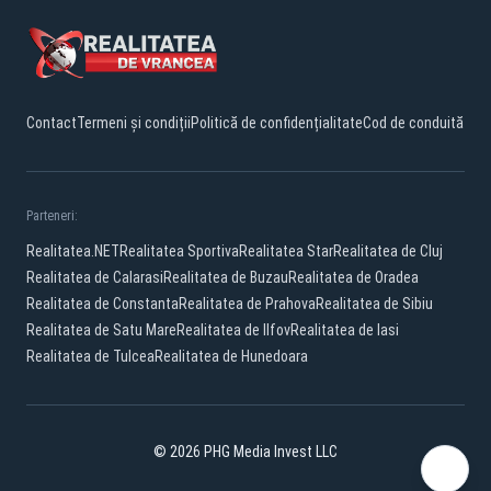
Contact
Termeni și condiții
Politică de confidențialitate
Cod de conduită
Parteneri:
Realitatea.NET
Realitatea Sportiva
Realitatea Star
Realitatea de Cluj
Realitatea de Calarasi
Realitatea de Buzau
Realitatea de Oradea
Realitatea de Constanta
Realitatea de Prahova
Realitatea de Sibiu
Realitatea de Satu Mare
Realitatea de Ilfov
Realitatea de Iasi
Realitatea de Tulcea
Realitatea de Hunedoara
© 2026 PHG Media Invest LLC
Facebook
YouTube