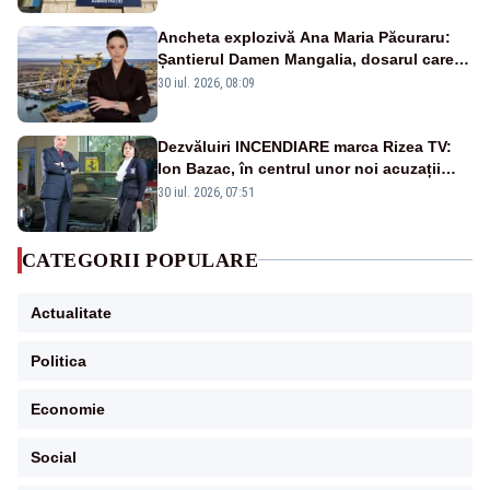
Ancheta explozivă Ana Maria Păcuraru:
Șantierul Damen Mangalia, dosarul care
scufundă apărarea României
30 iul. 2026, 08:09
Dezvăluiri INCENDIARE marca Rizea TV:
Ion Bazac, în centrul unor noi acuzații
publice
30 iul. 2026, 07:51
CATEGORII POPULARE
Actualitate
Politica
Economie
Social