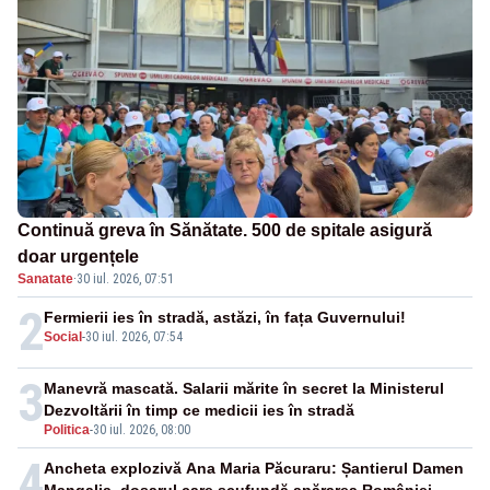
Continuă greva în Sănătate. 500 de spitale asigură
doar urgențele
Sanatate
·
30 iul. 2026, 07:51
2
Fermierii ies în stradă, astăzi, în fața Guvernului!
Social
-
30 iul. 2026, 07:54
3
Manevră mascată. Salarii mărite în secret la Ministerul
Dezvoltării în timp ce medicii ies în stradă
Politica
-
30 iul. 2026, 08:00
4
Ancheta explozivă Ana Maria Păcuraru: Șantierul Damen