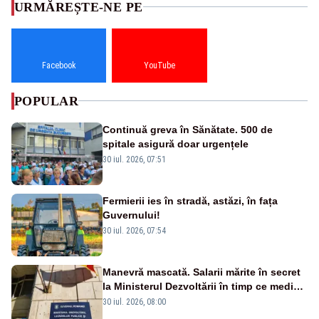
URMĂREȘTE-NE PE
Facebook
YouTube
POPULAR
Continuă greva în Sănătate. 500 de
spitale asigură doar urgențele
30 iul. 2026, 07:51
Fermierii ies în stradă, astăzi, în fața
Guvernului!
30 iul. 2026, 07:54
Manevră mascată. Salarii mărite în secret
la Ministerul Dezvoltării în timp ce medicii
ies în stradă
30 iul. 2026, 08:00