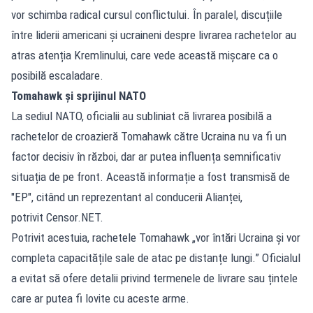
vor schimba radical cursul conflictului. În paralel, discuțiile
între liderii americani și ucraineni despre livrarea rachetelor au
atras atenția Kremlinului, care vede această mișcare ca o
posibilă escaladare.
Tomahawk și sprijinul NATO
La sediul NATO, oficialii au subliniat că livrarea posibilă a
rachetelor de croazieră Tomahawk către Ucraina nu va fi un
factor decisiv în război, dar ar putea influența semnificativ
situația de pe front. Această informație a fost transmisă de
"EP", citând un reprezentant al conducerii Alianței,
potrivit Censor.NET.
Potrivit acestuia, rachetele Tomahawk „vor întări Ucraina și vor
completa capacitățile sale de atac pe distanțe lungi.” Oficialul
a evitat să ofere detalii privind termenele de livrare sau țintele
care ar putea fi lovite cu aceste arme.