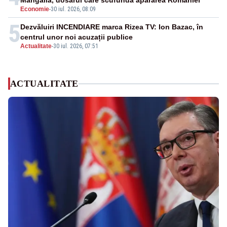
Mangalia, dosarul care scufundă apărarea României
Economie
-
30 iul. 2026, 08:09
5
Dezvăluiri INCENDIARE marca Rizea TV: Ion Bazac, în
centrul unor noi acuzații publice
Actualitate
-
30 iul. 2026, 07:51
ACTUALITATE