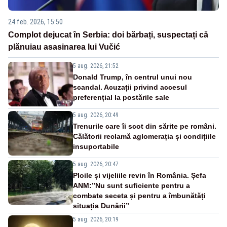
24 feb. 2026, 15:50
Complot dejucat în Serbia: doi bărbați, suspectați că
plănuiau asasinarea lui Vučić
5 aug. 2026, 21:52
Donald Trump, în centrul unui nou
scandal. Acuzații privind accesul
preferențial la postările sale
5 aug. 2026, 20:49
Trenurile care îi scot din sărite pe români.
Călătorii reclamă aglomerația și condițiile
insuportabile
5 aug. 2026, 20:47
Ploile și vijeliile revin în România. Șefa
ANM:”Nu sunt suficiente pentru a
combate seceta și pentru a îmbunătăți
situația Dunării”
5 aug. 2026, 20:19