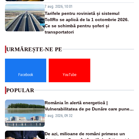
7 aug. 2026, 10:01
Tarifele pentru rovinietă și sistemul
TollRo se aplică de la 1 octombrie 2026.
Ce se schimbă pentru șoferi și
transportatori
URMĂREȘTE-NE PE
Facebook
YouTube
POPULAR
România în alertă energetică |
Vulnerabilitatea de pe Dunăre care pune
în pericol Centrala Cernavodă era
1 aug. 2026, 09:32
cunoscută de pe vremea lui Ceaușescu
De azi, milioane de români primesc un