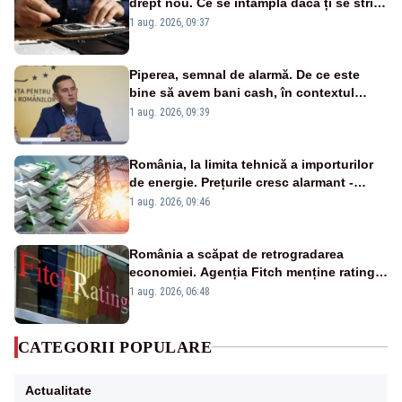
drept nou. Ce se întâmplă dacă ți se strică
un produs
1 aug. 2026, 09:37
Piperea, semnal de alarmă. De ce este
bine să avem bani cash, în contextul
alertei energetice?
1 aug. 2026, 09:39
România, la limita tehnică a importurilor
de energie. Prețurile cresc alarmant -
Analiză Realitatea Plus
1 aug. 2026, 09:46
România a scăpat de retrogradarea
economiei. Agenția Fitch menține ratingul
„BBB-” cu perspectivă negativă
1 aug. 2026, 06:48
CATEGORII POPULARE
Actualitate