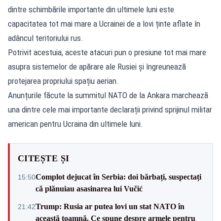
dintre schimbările importante din ultimele luni este
capacitatea tot mai mare a Ucrainei de a lovi ținte aflate în
adâncul teritoriului rus.
Potrivit acestuia, aceste atacuri pun o presiune tot mai mare
asupra sistemelor de apărare ale Rusiei și îngreunează
protejarea propriului spațiu aerian.
Anunțurile făcute la summitul NATO de la Ankara marchează
una dintre cele mai importante declarații privind sprijinul militar
american pentru Ucraina din ultimele luni.
CITEȘTE ȘI
Complot dejucat în Serbia: doi bărbați, suspectați
15:50
că plănuiau asasinarea lui Vučić
Trump: Rusia ar putea lovi un stat NATO în
21:42
această toamnă. Ce spune despre armele pentru