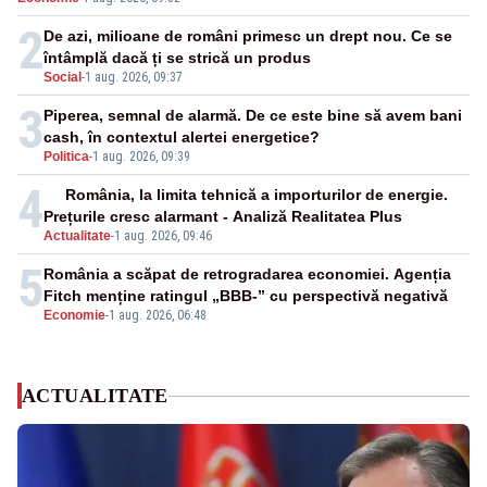
cunoscută de pe vremea lui Ceaușescu
2
De azi, milioane de români primesc un drept nou. Ce se
întâmplă dacă ți se strică un produs
Social
-
1 aug. 2026, 09:37
3
Piperea, semnal de alarmă. De ce este bine să avem bani
cash, în contextul alertei energetice?
Politica
-
1 aug. 2026, 09:39
4
România, la limita tehnică a importurilor de energie.
Prețurile cresc alarmant - Analiză Realitatea Plus
Actualitate
-
1 aug. 2026, 09:46
5
România a scăpat de retrogradarea economiei. Agenția
Fitch menține ratingul „BBB-” cu perspectivă negativă
Economie
-
1 aug. 2026, 06:48
ACTUALITATE