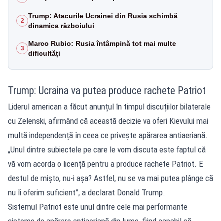
Trump: Atacurile Ucrainei din Rusia schimbă
2
dinamica războiului
Marco Rubio: Rusia întâmpină tot mai multe
3
dificultăți
Trump: Ucraina va putea produce rachete Patriot
Liderul american a făcut anunțul în timpul discuțiilor bilaterale
cu Zelenski, afirmând că această decizie va oferi Kievului mai
multă independență în ceea ce privește apărarea antiaeriană.
„Unul dintre subiectele pe care le vom discuta este faptul că
vă vom acorda o licență pentru a produce rachete Patriot. E
destul de mișto, nu-i așa? Astfel, nu se va mai putea plânge că
nu îi oferim suficient”, a declarat Donald Trump.
Sistemul Patriot este unul dintre cele mai performante
sisteme de apărare antiaeriană din lume, fiind capabil să