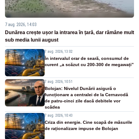
7 aug. 2026, 14:03
Dunărea crește ușor la intrarea în țară, dar rămâne mult
sub media lunii august
7 aug. 2026, 13:02
În intervalul orar de seară, consumul de
curent „a scăzut cu 200-300 de megawați”
7 aug. 2026, 10:51
Bolojan: Nivelul Dunării asigură o
funcționare a centralei de la Cernavodă
de patru-cinci zile dacă debitele vor
scădea
7 aug. 2026, 10:43
Criza din energie. Cine scapă de măsurile
de raționalizare impuse de Bolojan