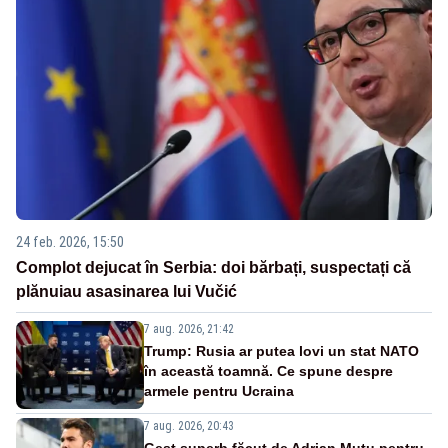
24 feb. 2026, 15:50
Complot dejucat în Serbia: doi bărbați, suspectați că
plănuiau asasinarea lui Vučić
7 aug. 2026, 21:42
Trump: Rusia ar putea lovi un stat NATO
în această toamnă. Ce spune despre
armele pentru Ucraina
7 aug. 2026, 20:43
Gest superb făcut de Adrian Mutu pentru