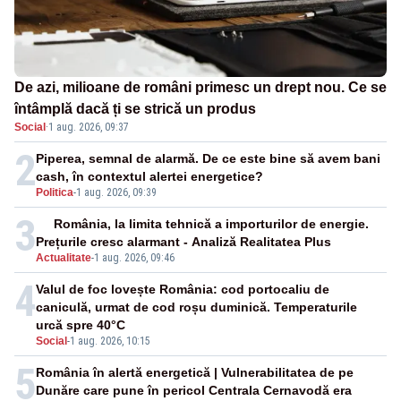
De azi, milioane de români primesc un drept nou. Ce se
întâmplă dacă ți se strică un produs
Social
·
1 aug. 2026, 09:37
2
Piperea, semnal de alarmă. De ce este bine să avem bani
cash, în contextul alertei energetice?
Politica
-
1 aug. 2026, 09:39
3
România, la limita tehnică a importurilor de energie.
Prețurile cresc alarmant - Analiză Realitatea Plus
Actualitate
-
1 aug. 2026, 09:46
4
Valul de foc lovește România: cod portocaliu de
caniculă, urmat de cod roșu duminică. Temperaturile
urcă spre 40°C
Social
-
1 aug. 2026, 10:15
5
România în alertă energetică | Vulnerabilitatea de pe
Dunăre care pune în pericol Centrala Cernavodă era