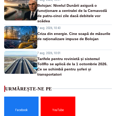
Bolojan: Nivelul Dunării asigură o
funcționare a centralei de la Cernavodă
de patru-cinci zile dacă debitele vor
scădea
7 aug. 2026, 10:43
Criza din energie. Cine scapă de măsurile
de raționalizare impuse de Bolojan
7 aug. 2026, 10:01
Tarifele pentru rovinietă și sistemul
TollRo se aplică de la 1 octombrie 2026.
Ce se schimbă pentru șoferi și
transportatori
URMĂREȘTE-NE PE
Facebook
YouTube