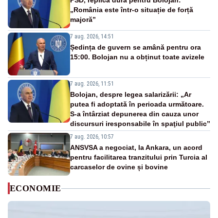
PSD, replică dură pentru Bolojan:
„România este într-o situație de forță
majoră”
7 aug. 2026, 14:51
Ședința de guvern se amână pentru ora
15:00. Bolojan nu a obținut toate avizele
7 aug. 2026, 11:51
Bolojan, despre legea salarizării: „Ar
putea fi adoptată în perioada următoare.
S-a întârziat depunerea din cauza unor
discursuri iresponsabile în spaţiul public”
7 aug. 2026, 10:57
ANSVSA a negociat, la Ankara, un acord
pentru facilitarea tranzitului prin Turcia al
carcaselor de ovine și bovine
ECONOMIE