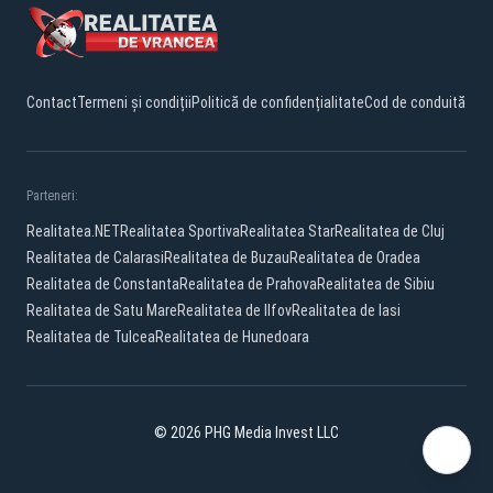
Contact
Termeni și condiții
Politică de confidențialitate
Cod de conduită
Parteneri:
Realitatea.NET
Realitatea Sportiva
Realitatea Star
Realitatea de Cluj
Realitatea de Calarasi
Realitatea de Buzau
Realitatea de Oradea
Realitatea de Constanta
Realitatea de Prahova
Realitatea de Sibiu
Realitatea de Satu Mare
Realitatea de Ilfov
Realitatea de Iasi
Realitatea de Tulcea
Realitatea de Hunedoara
© 2026 PHG Media Invest LLC
Facebook
YouTube