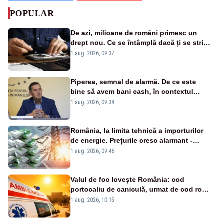
POPULAR
De azi, milioane de români primesc un
drept nou. Ce se întâmplă dacă ți se strică
un produs
1 aug. 2026, 09:37
Piperea, semnal de alarmă. De ce este
bine să avem bani cash, în contextul
alertei energetice?
1 aug. 2026, 09:39
România, la limita tehnică a importurilor
de energie. Prețurile cresc alarmant -
Analiză Realitatea Plus
1 aug. 2026, 09:46
Valul de foc lovește România: cod
portocaliu de caniculă, urmat de cod roșu
duminică. Temperaturile urcă spre 40°C
1 aug. 2026, 10:15