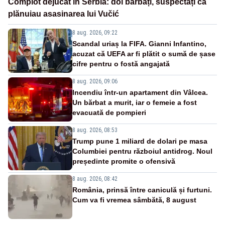
Complot dejucat în Serbia: doi bărbați, suspectați că
plănuiau asasinarea lui Vučić
8 aug. 2026, 09:22
Scandal uriaș la FIFA. Gianni Infantino,
acuzat că UEFA ar fi plătit o sumă de șase
cifre pentru o fostă angajată
8 aug. 2026, 09:06
Incendiu într-un apartament din Vâlcea.
Un bărbat a murit, iar o femeie a fost
evacuată de pompieri
8 aug. 2026, 08:53
Trump pune 1 miliard de dolari pe masa
Columbiei pentru războiul antidrog. Noul
președinte promite o ofensivă
8 aug. 2026, 08:42
România, prinsă între caniculă și furtuni.
Cum va fi vremea sâmbătă, 8 august