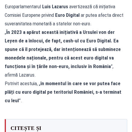
Europarlamentarul
Luis Lazarus
avertizează că inițiativa
Comisiei Europene privind
Euro Digital
ar putea afecta direct
suveranitatea monetară a statelor non-euro.
„
În 2023 a apărut această inițiativă a Ursulei von der
Leyen de a înlocui, de fapt, cash-ul cu Euro Digital. Ea
spune că îl protejează, dar intenționează să submineze
monedele naționale, pentru că acest euro digital va
funcționa și în țările non-euro, inclusiv în România
”,
afirmă Lazarus.
Potrivit acestuia, „
în momentul în care se vor putea face
plăți cu euro digital pe teritoriul României, s-a terminat
cu leul
”.
CITEȘTE ȘI