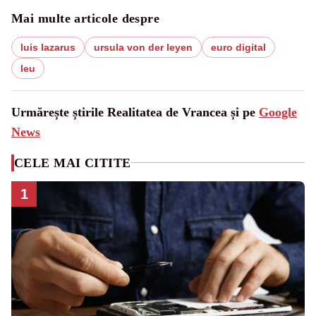
Mai multe articole despre
luis lazarus
ursula von der leyen
euro digital
leu
Urmărește știrile Realitatea de Vrancea și pe
Google
News
CELE MAI CITITE
1