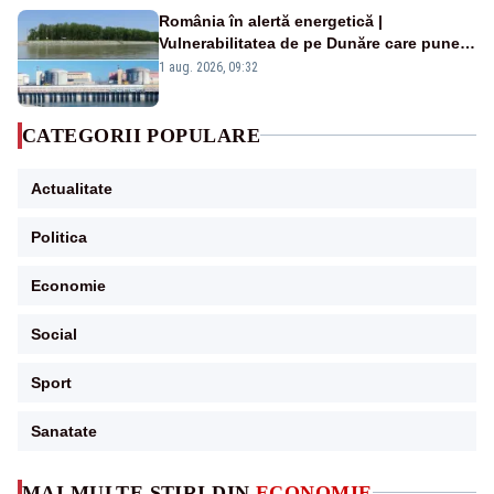
România în alertă energetică |
Vulnerabilitatea de pe Dunăre care pune
în pericol Centrala Cernavodă era
1 aug. 2026, 09:32
cunoscută de pe vremea lui Ceaușescu
CATEGORII POPULARE
Actualitate
Politica
Economie
Social
Sport
Sanatate
MAI MULTE ȘTIRI DIN
ECONOMIE