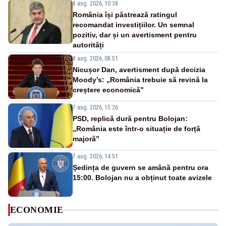
8 aug. 2026, 10:38
România își păstrează ratingul
recomandat investițiilor. Un semnal
pozitiv, dar și un avertisment pentru
autorități
8 aug. 2026, 08:51
Nicușor Dan, avertisment după decizia
Moody’s: „România trebuie să revină la
creștere economică”
7 aug. 2026, 15:26
PSD, replică dură pentru Bolojan:
„România este într-o situație de forță
majoră”
7 aug. 2026, 14:51
Ședința de guvern se amână pentru ora
15:00. Bolojan nu a obținut toate avizele
ECONOMIE