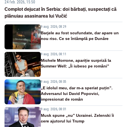
24 feb. 2026, 15:50
Complot dejucat în Serbia: doi bărbați, suspectați că
plănuiau asasinarea lui Vučić
9 aug. 2026, 08:29
Barjele au fost scufundate, dar apare un
nou risc. Ce se întâmplă pe Dunăre
9 aug. 2026, 08:11
Michele Morrone, apariție surpriză la
Summer Well: „Îi iubesc pe români”
9 aug. 2026, 08:05
„E idolul meu, dar m-a speriat puțin”.
Adversarul lui David Popovici,
impresionat de român
9 aug. 2026, 08:01
Musk spune „nu” Ucrainei. Zelenski îi
cere ajutorul lui Trump