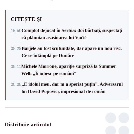
CITEȘTE ȘI
Complot dejucat în Serbia: doi bărbați, suspectați
15:50
că plănuiau asasinarea lui Vučić
Barjele au fost scufundate, dar apare un nou risc.
08:29
Ce se întâmplă pe Dunăre
Michele Morrone, apariție surpriză la Summer
08:11
Well: „Îi iubesc pe români”
„E idolul meu, dar m-a speriat puțin”. Adversarul
08:05
lui David Popovici, impresionat de român
Distribuie articolul