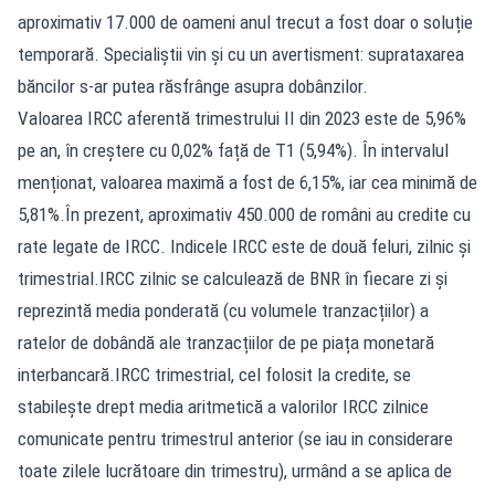
aproximativ 17.000 de oameni anul trecut a fost doar o soluție
temporară. Specialiștii vin și cu un avertisment: suprataxarea
băncilor s-ar putea răsfrânge asupra dobânzilor.
Valoarea IRCC aferentă trimestrului II din 2023 este de 5,96%
pe an, în creștere cu 0,02% față de T1 (5,94%). În intervalul
menționat, valoarea maximă a fost de 6,15%, iar cea minimă de
5,81%.În prezent, aproximativ 450.000 de români au credite cu
rate legate de IRCC. Indicele IRCC este de două feluri, zilnic și
trimestrial.IRCC zilnic se calculează de BNR în fiecare zi și
reprezintă media ponderată (cu volumele tranzacțiilor) a
ratelor de dobândă ale tranzacțiilor de pe piața monetară
interbancară.IRCC trimestrial, cel folosit la credite, se
stabilește drept media aritmetică a valorilor IRCC zilnice
comunicate pentru trimestrul anterior (se iau in considerare
toate zilele lucrătoare din trimestru), urmând a se aplica de