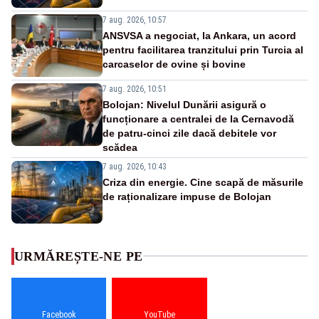
7 aug. 2026, 10:57
ANSVSA a negociat, la Ankara, un acord
pentru facilitarea tranzitului prin Turcia al
carcaselor de ovine și bovine
7 aug. 2026, 10:51
Bolojan: Nivelul Dunării asigură o
funcționare a centralei de la Cernavodă
de patru-cinci zile dacă debitele vor
scădea
7 aug. 2026, 10:43
Criza din energie. Cine scapă de măsurile
de raționalizare impuse de Bolojan
URMĂREȘTE-NE PE
Facebook
YouTube