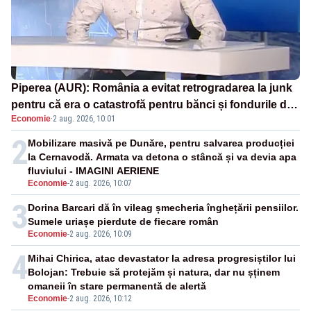
Piperea (AUR): România a evitat retrogradarea la junk
pentru că era o catastrofă pentru bănci și fondurile de
Economie
·
2 aug. 2026, 10:01
pensii
2
Mobilizare masivă pe Dunăre, pentru salvarea producției
la Cernavodă. Armata va detona o stâncă și va devia apa
fluviului - IMAGINI AERIENE
Economie
-
2 aug. 2026, 10:07
3
Dorina Barcari dă în vileag șmecheria înghețării pensiilor.
Sumele uriașe pierdute de fiecare român
Economie
-
2 aug. 2026, 10:09
4
Mihai Chirica, atac devastator la adresa progresiștilor lui
Bolojan: Trebuie să protejăm și natura, dar nu șținem
omaneii în stare permanentă de alertă
Economie
-
2 aug. 2026, 10:12