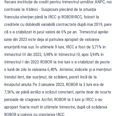
fiecare instituție de credit pentru trimestrul următor.ANPC, noi
controale la 4 bănci - Suspiciuni plecând de la situația
francului elvețian până la IRCC și ROBORIRCC, folosit la
creditele cu dobândă variabilă contractate după mai 2019, pare
că s-a stabilizat în jurul valorii de 6% pe an. Trimestrul aprilie-
iunie din 2023 este deja al patrulea apropiat de valoarea
enunțată mai sus.În ultimele 9 luni, IRCC a fost de 5,71% în
trimestrul III din 2022, 5,98% în trimestrul IV, apoi 5,94% în
trimestrul I din 2023.ROBOR la trei luni s-a stabilizat de peste
o lună de zile la valoarea 6,40%. Anterior, indicele și-a menținut
trendul lent, dar susținut, de scădere, pornit încă de la
începutul anului.Pe 3 ianuarie 2023, ROBOR la 3 luni era de
7,56%, iar până astăzi a scăzut constant, oprite doar de scurte
perioade de stagnare.Astfel, ROBOR la 3 luni și IRCC s-au
apropiat foarte mult în ultimele trimestre, după că scăderea
ROBOR a coincis cu creșterea IRCC.