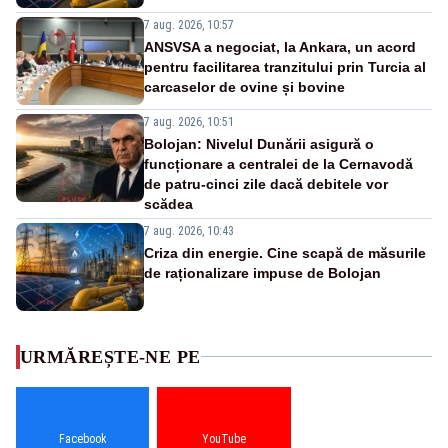
7 aug. 2026, 10:57
ANSVSA a negociat, la Ankara, un acord
pentru facilitarea tranzitului prin Turcia al
carcaselor de ovine și bovine
7 aug. 2026, 10:51
Bolojan: Nivelul Dunării asigură o
funcționare a centralei de la Cernavodă
de patru-cinci zile dacă debitele vor
scădea
7 aug. 2026, 10:43
Criza din energie. Cine scapă de măsurile
de raționalizare impuse de Bolojan
URMĂREȘTE-NE PE
Facebook
YouTube