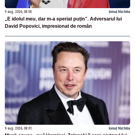
9 aug. 2026, 08:05
Ionuț Nichita
„E idolul meu, dar m-a speriat puțin”. Adversarul lui
David Popovici, impresionat de român
9 aug. 2026, 08:01
Ionuț Nichita