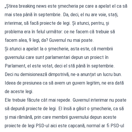
„Știrea breaking news este șmecheria pe care a apelat el ca să
mai stea până în septembrie. Da, deci, el nu are voie, stați,
interimar, să facă proiecte de legi. Și atunci, pentru, și
problema era în felul următor: ce ne facem că trebuie să
facem alea, 9 legi, da? Guvernul nu mai poate.
Și atunci a apelat la o șmecherie, asta este, că membrii
guvernului care sunt parlamentari depun un proiect în
Parlament, el este votat, deci el stă până în septembrie.
Deci nu demisionează dimpotrivă, ne-a anunțat un lucru bun.
Ideea de presiunea ca să avem un guvern legitim, ne era dată
de aceste legi.
Ele trebuie făcute cât mai repede. Guvernul interimar nu poate
să depună proiecte de legi. El însă a găsit o șmecherie, ca să
și mai rămână, prin care membrii guvernului depun aceste
proiecte de legi PSD-ul aici este capcană, normal ar fi PSD-ul