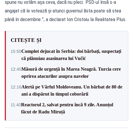
spune nu votăm așa ceva, dacă nu pleci. PSD-ul însă s-a
angajat că le votează și atunci guvernul ăsta poate să stea
până în decembrie.”, a declarat Ion Cristoiu la Realitatea Plus.
CITEȘTE ȘI
Complot dejucat în Serbia: doi bărbați, suspectați
15:50
că plănuiau asasinarea lui Vučić
Măsură de urgență în Marea Neagră. Turcia cere
12:45
oprirea atacurilor asupra navelor
Alertă pe Vârful Moldoveanu. Un bărbat de 80 de
12:16
ani a dispărut în timpul coborârii
Reactorul 2, salvat pentru încă 9 zile. Anunțul
11:40
făcut de Radu Miruță