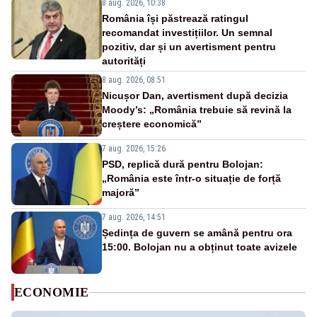
8 aug. 2026, 10:38
România își păstrează ratingul
recomandat investițiilor. Un semnal
pozitiv, dar și un avertisment pentru
autorități
8 aug. 2026, 08:51
Nicușor Dan, avertisment după decizia
Moody’s: „România trebuie să revină la
creștere economică”
7 aug. 2026, 15:26
PSD, replică dură pentru Bolojan:
„România este într-o situație de forță
majoră”
7 aug. 2026, 14:51
Ședința de guvern se amână pentru ora
15:00. Bolojan nu a obținut toate avizele
ECONOMIE