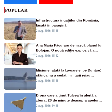
POPULAR
Infrastructura irigațiilor din România,
lăsată în paragină
2 aug. 2026, 15:38
Ana Maria Păcuraru demască planul lui
Bolojan. O nouă ediție explozivă a
emisiunii „Miza Zilei” la Realitatea PLUS
2 aug. 2026, 15:42
Misiune ratată la Izvoarele, pe Dunăre:
stânca nu a cedat, militarii reiau
detonările luni – VIDEO
2 aug. 2026, 15:48
Drona care a ținut Tulcea în alertă a
zburat 20 de minute deasupra apelor
României. Au fost ridicate două F-16
2 aug. 2026, 19:28