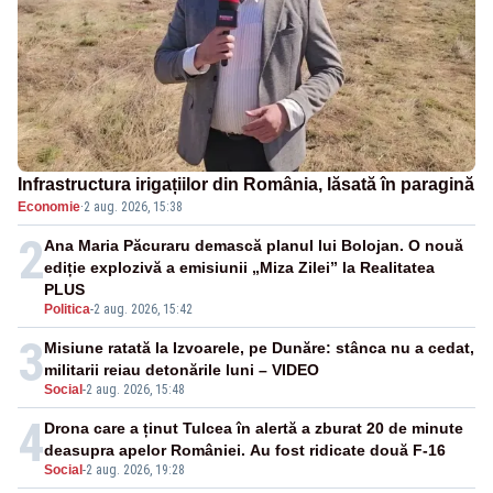
Infrastructura irigațiilor din România, lăsată în paragină
Economie
·
2 aug. 2026, 15:38
2
Ana Maria Păcuraru demască planul lui Bolojan. O nouă
ediție explozivă a emisiunii „Miza Zilei” la Realitatea
PLUS
Politica
-
2 aug. 2026, 15:42
3
Misiune ratată la Izvoarele, pe Dunăre: stânca nu a cedat,
militarii reiau detonările luni – VIDEO
Social
-
2 aug. 2026, 15:48
4
Drona care a ținut Tulcea în alertă a zburat 20 de minute
deasupra apelor României. Au fost ridicate două F-16
Social
-
2 aug. 2026, 19:28