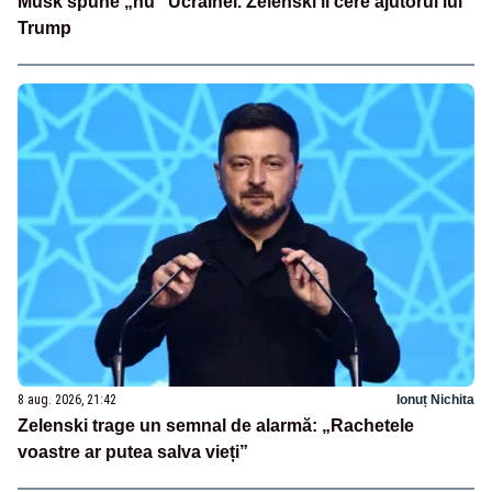
Musk spune „nu” Ucrainei. Zelenski îi cere ajutorul lui
Trump
8 aug. 2026, 21:42
Ionuț Nichita
Zelenski trage un semnal de alarmă: „Rachetele
voastre ar putea salva vieți”