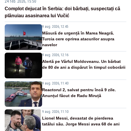
24 feb. 2026, 15:50
Complot dejucat în Serbia: doi bărbați, suspectați că
plănuiau asasinarea lui Vučić
9 aug. 2026, 12:45
Măsură de urgență în Marea Neagră.
Turcia cere oprirea atacurilor asupra
navelor
9 aug. 2026, 12:16
Alertă pe Vârful Moldoveanu. Un bărbat
de 80 de ani a dispărut în timpul coborârii
9 aug. 2026, 11:40
Reactorul 2, salvat pentru încă 9 zile.
Anunțul făcut de Radu Miruță
9 aug. 2026, 11:10
Lionel Messi, devastat de pierderea
tatălui său. Jorge Messi avea 68 de ani