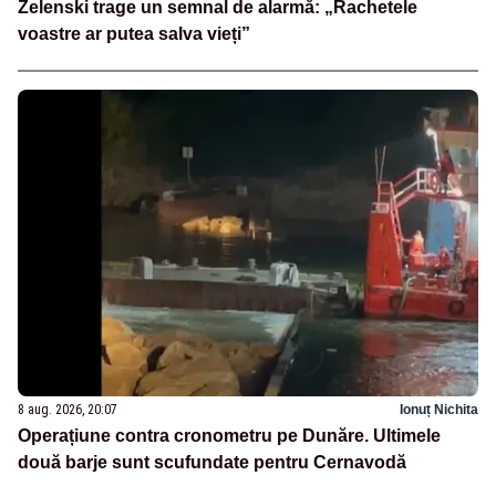
Zelenski trage un semnal de alarmă: „Rachetele
voastre ar putea salva vieți”
8 aug. 2026, 20:07
Ionuț Nichita
Operațiune contra cronometru pe Dunăre. Ultimele
două barje sunt scufundate pentru Cernavodă