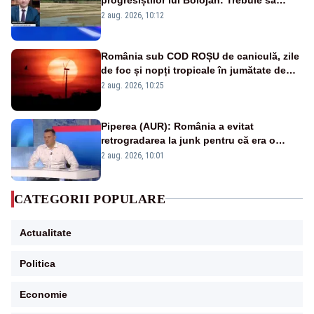
protejăm și natura, dar nu șținem omaneii
2 aug. 2026, 10:12
în stare permanentă de alertă
România sub COD ROȘU de caniculă, zile
de foc și nopți tropicale în jumătate de
țară
2 aug. 2026, 10:25
Piperea (AUR): România a evitat
retrogradarea la junk pentru că era o
catastrofă pentru bănci și fondurile de
2 aug. 2026, 10:01
pensii
CATEGORII POPULARE
Actualitate
Politica
Economie