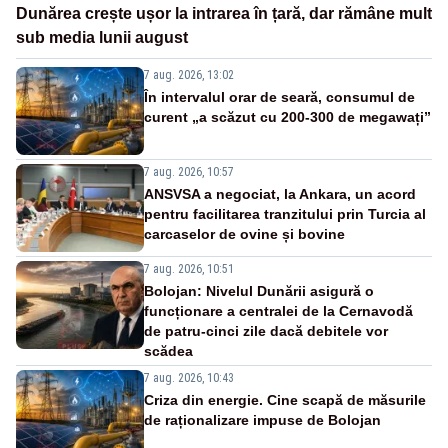
Dunărea crește ușor la intrarea în țară, dar rămâne mult
sub media lunii august
7 aug. 2026, 13:02
În intervalul orar de seară, consumul de
curent „a scăzut cu 200-300 de megawați”
7 aug. 2026, 10:57
ANSVSA a negociat, la Ankara, un acord
pentru facilitarea tranzitului prin Turcia al
carcaselor de ovine și bovine
7 aug. 2026, 10:51
Bolojan: Nivelul Dunării asigură o
funcționare a centralei de la Cernavodă
de patru-cinci zile dacă debitele vor
scădea
7 aug. 2026, 10:43
Criza din energie. Cine scapă de măsurile
de raționalizare impuse de Bolojan