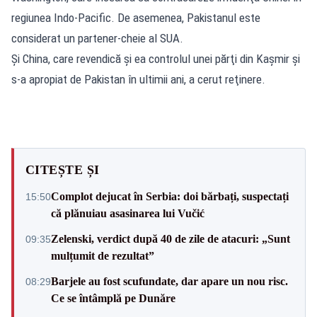
regiunea Indo-Pacific. De asemenea, Pakistanul este
considerat un partener-cheie al SUA.
Și China, care revendică şi ea controlul unei părţi din Kaşmir şi
s-a apropiat de Pakistan în ultimii ani, a cerut reţinere.
CITEȘTE ȘI
Complot dejucat în Serbia: doi bărbați, suspectați
15:50
că plănuiau asasinarea lui Vučić
Zelenski, verdict după 40 de zile de atacuri: „Sunt
09:35
mulțumit de rezultat”
Barjele au fost scufundate, dar apare un nou risc.
08:29
Ce se întâmplă pe Dunăre