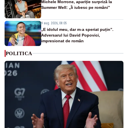
Michele Morrone, apariție surpriză la
Summer Well: „Îi iubesc pe români”
9 aug. 2026, 08:05
„E idolul meu, dar m-a speriat puțin”.
Adversarul lui David Popovici,
impresionat de român
POLITICA