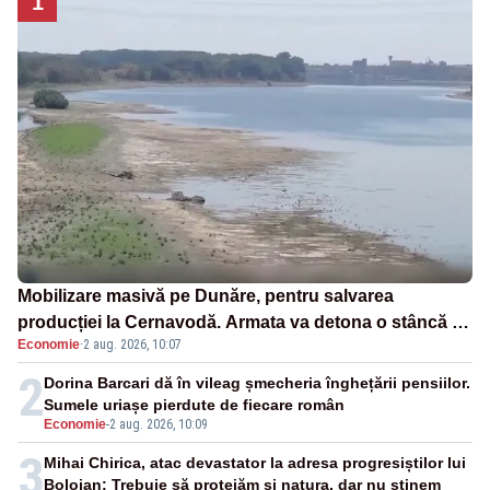
1
Mobilizare masivă pe Dunăre, pentru salvarea
producției la Cernavodă. Armata va detona o stâncă și
Economie
·
2 aug. 2026, 10:07
va devia apa fluviului - IMAGINI AERIENE
2
Dorina Barcari dă în vileag șmecheria înghețării pensiilor.
Sumele uriașe pierdute de fiecare român
Economie
-
2 aug. 2026, 10:09
3
Mihai Chirica, atac devastator la adresa progresiștilor lui
Bolojan: Trebuie să protejăm și natura, dar nu șținem