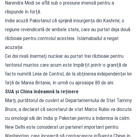
Narendra Modi se află sub o presiune imensă pentru a
răspunde în forţă.
India acuză Pakistanul că sprijină insurgența din Kashmir, o
regiune revendicată de ambele state, care au purtat deja două
războaie pentru controlul acesteia. Islamabadul a negat
acuzația.
Cei doi rivali înarmaţi nuclear au purtat trei războaie pentru
teritoriul muntos care acum este împărţit printr-o graniţă de
facto numită Linia de Control, de la obţinerea independenţei lor
faţă de Marea Britanie, în urmă cu aproaope 80 de ani.
SUA şi China îndeamnă la reținere
Marți, purtătorul de cuvânt al Departamentului de Stat Tammy
Bruce, a declarat că secretarul de stat Marco Rubio va discuta
cu omologii săi din India şi Pakistan pentru a îndemna la calm.
New Delhi este considerat un partenet important pentru
Washington, care încearcă să contracareze influenţa Chinei în