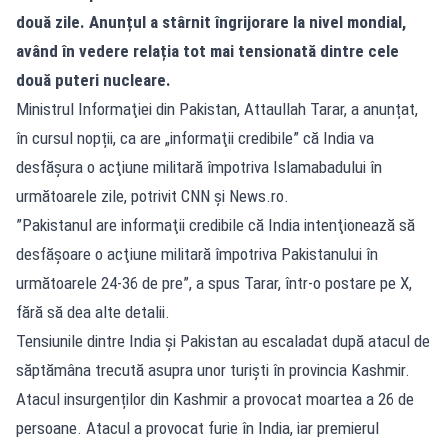
două zile. Anunțul a stârnit îngrijorare la nivel mondial,
având în vedere relația tot mai tensionată dintre cele
două puteri nucleare.
Ministrul Informaţiei din Pakistan, Attaullah Tarar, a anunțat,
în cursul nopții, ca are „informaţii credibile” că India va
desfăşura o acţiune militară împotriva Islamabadului în
următoarele zile, potrivit CNN și News.ro.
”Pakistanul are informaţii credibile că India intenţionează să
desfăşoare o acţiune militară împotriva Pakistanului în
următoarele 24-36 de pre”, a spus Tarar, într-o postare pe X,
fără să dea alte detalii.
Tensiunile dintre India şi Pakistan au escaladat după atacul de
săptămâna trecută asupra unor turiști în provincia Kashmir.
Atacul insurgenților din Kashmir a provocat moartea a 26 de
persoane. Atacul a provocat furie în India, iar premierul