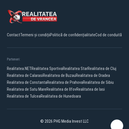
Contact
Termeni și condiții
Politică de confidențialitate
Cod de conduită
Parteneri:
Realitatea.NET
Realitatea Sportiva
Realitatea Star
Realitatea de Cluj
Realitatea de Calarasi
Realitatea de Buzau
Realitatea de Oradea
Realitatea de Constanta
Realitatea de Prahova
Realitatea de Sibiu
Realitatea de Satu Mare
Realitatea de Ilfov
Realitatea de Iasi
Realitatea de Tulcea
Realitatea de Hunedoara
© 2026 PHG Media Invest LLC
Facebook
YouTube