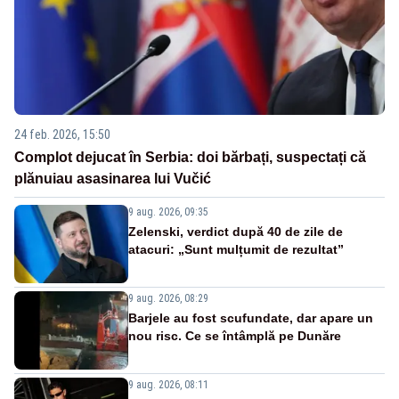
24 feb. 2026, 15:50
Complot dejucat în Serbia: doi bărbați, suspectați că
plănuiau asasinarea lui Vučić
9 aug. 2026, 09:35
Zelenski, verdict după 40 de zile de
atacuri: „Sunt mulțumit de rezultat”
9 aug. 2026, 08:29
Barjele au fost scufundate, dar apare un
nou risc. Ce se întâmplă pe Dunăre
9 aug. 2026, 08:11