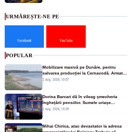
URMĂREȘTE-NE PE
Facebook
YouTube
POPULAR
Mobilizare masivă pe Dunăre, pentru
salvarea producției la Cernavodă. Armata
va detona o stâncă și va devia apa
2 aug. 2026, 10:07
fluviului - IMAGINI AERIENE
Dorina Barcari dă în vileag șmecheria
înghețării pensiilor. Sumele uriașe
pierdute de fiecare român
2 aug. 2026, 10:09
Mihai Chirica, atac devastator la adresa
progresiștilor lui Bolojan: Trebuie să