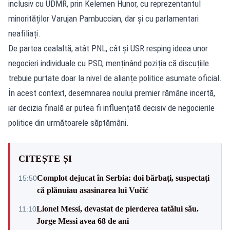
inclusiv cu UDMR, prin Kelemen Hunor, cu reprezentantul
minorităților Varujan Pambuccian, dar și cu parlamentari
neafiliați.
De partea cealaltă, atât PNL, cât și USR resping ideea unor
negocieri individuale cu PSD, menținând poziția că discuțiile
trebuie purtate doar la nivel de alianțe politice asumate oficial.
În acest context, desemnarea noului premier rămâne incertă,
iar decizia finală ar putea fi influențată decisiv de negocierile
politice din următoarele săptămâni.
CITEȘTE ȘI
Complot dejucat în Serbia: doi bărbați, suspectați
15:50
că plănuiau asasinarea lui Vučić
Lionel Messi, devastat de pierderea tatălui său.
11:10
Jorge Messi avea 68 de ani