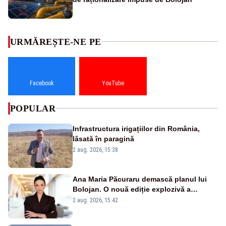
URMĂREȘTE-NE PE
Facebook
YouTube
POPULAR
Infrastructura irigațiilor din România,
lăsată în paragină
2 aug. 2026, 15:38
Ana Maria Păcuraru demască planul lui
Bolojan. O nouă ediție explozivă a
emisiunii „Miza Zilei” la Realitatea PLUS
2 aug. 2026, 15:42