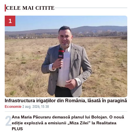
CELE MAI CITITE
1
Infrastructura irigațiilor din România, lăsată în paragină
Economie
·
2 aug. 2026, 15:38
2
Ana Maria Păcuraru demască planul lui Bolojan. O nouă
ediție explozivă a emisiunii „Miza Zilei” la Realitatea
PLUS