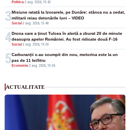
Politica
-
2 aug. 2026, 15:42
3
Misiune ratată la Izvoarele, pe Dunăre: stânca nu a cedat,
militarii reiau detonările luni – VIDEO
Social
-
2 aug. 2026, 15:48
4
Drona care a ținut Tulcea în alertă a zburat 20 de minute
deasupra apelor României. Au fost ridicate două F-16
Social
-
2 aug. 2026, 19:28
5
Carburanții s-au scumpit din nou, motorina este la un
pas de 11 lei/litru
Economie
-
2 aug. 2026, 15:36
ACTUALITATE