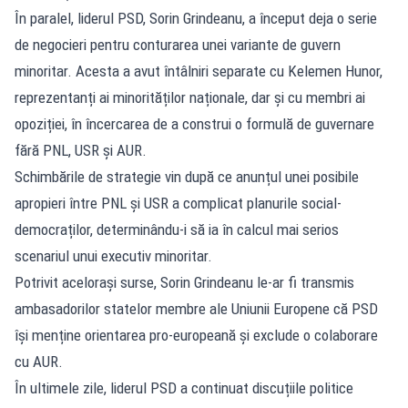
În paralel, liderul PSD, Sorin Grindeanu, a început deja o serie
de negocieri pentru conturarea unei variante de guvern
minoritar. Acesta a avut întâlniri separate cu Kelemen Hunor,
reprezentanți ai minorităților naționale, dar și cu membri ai
opoziției, în încercarea de a construi o formulă de guvernare
fără PNL, USR și AUR.
Schimbările de strategie vin după ce anunțul unei posibile
apropieri între PNL și USR a complicat planurile social-
democraților, determinându-i să ia în calcul mai serios
scenariul unui executiv minoritar.
Potrivit acelorași surse, Sorin Grindeanu le-ar fi transmis
ambasadorilor statelor membre ale Uniunii Europene că PSD
își menține orientarea pro-europeană și exclude o colaborare
cu AUR.
În ultimele zile, liderul PSD a continuat discuțiile politice