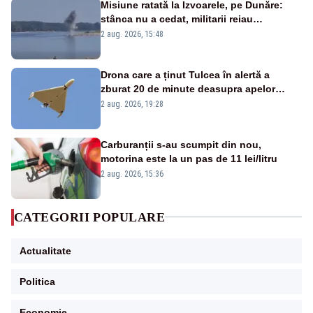
Misiune ratată la Izvoarele, pe Dunăre:
stânca nu a cedat, militarii reiau
detonările luni – VIDEO
2 aug. 2026, 15:48
Drona care a ținut Tulcea în alertă a
zburat 20 de minute deasupra apelor
României. Au fost ridicate două F-16
2 aug. 2026, 19:28
Carburanții s-au scumpit din nou,
motorina este la un pas de 11 lei/litru
2 aug. 2026, 15:36
CATEGORII POPULARE
Actualitate
Politica
Economie