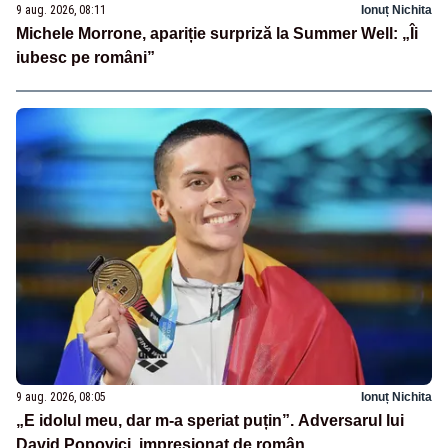
9 aug. 2026, 08:11
Ionuț Nichita
Michele Morrone, apariție surpriză la Summer Well: „Îi
iubesc pe români”
9 aug. 2026, 08:05
Ionuț Nichita
„E idolul meu, dar m-a speriat puțin”. Adversarul lui
David Popovici, impresionat de român