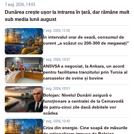
7 aug. 2026, 14:03
Dunărea crește ușor la intrarea în țară, dar rămâne mult
sub media lunii august
7 aug. 2026, 13:02
În intervalul orar de seară, consumul de
curent „a scăzut cu 200-300 de megawați”
7 aug. 2026, 10:57
ANSVSA a negociat, la Ankara, un acord
pentru facilitarea tranzitului prin Turcia al
carcaselor de ovine și bovine
7 aug. 2026, 10:51
Bolojan: Nivelul Dunării asigură o
funcționare a centralei de la Cernavodă
de patru-cinci zile dacă debitele vor
scădea
7 aug. 2026, 10:43
Criza din energie. Cine scapă de măsurile
de raționalizare impuse de Bolojan