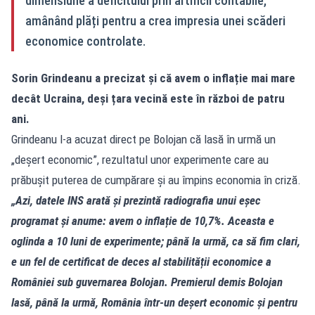
dimensiune a deficitului prin artificii contabile,
amânând plăți pentru a crea impresia unei scăderi
economice controlate.
Sorin Grindeanu a precizat și că avem o inflație mai mare
decât Ucraina, deși țara vecină este în război de patru
ani.
Grindeanu l-a acuzat direct pe Bolojan că lasă în urmă un
„deșert economic”, rezultatul unor experimente care au
prăbușit puterea de cumpărare și au împins economia în criză.
„Azi, datele INS arată și prezintă radiografia unui eșec
programat și anume: avem o inflație de 10,7%. Aceasta e
oglinda a 10 luni de experimente; până la urmă, ca să fim clari,
e un fel de certificat de deces al stabilității economice a
României sub guvernarea Bolojan. Premierul demis Bolojan
lasă, până la urmă, România într-un deșert economic și pentru