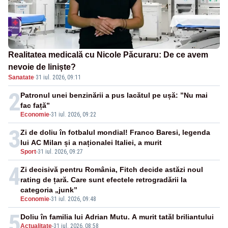
Realitatea medicală cu Nicole Păcuraru: De ce avem
nevoie de liniște?
Sanatate
·
31 iul. 2026, 09:11
2
Patronul unei benzinării a pus lacătul pe ușă: ”Nu mai
fac față”
Economie
-
31 iul. 2026, 09:22
3
Zi de doliu în fotbalul mondial! Franco Baresi, legenda
lui AC Milan și a naționalei Italiei, a murit
Sport
-
31 iul. 2026, 09:27
4
Zi decisivă pentru România, Fitch decide astăzi noul
rating de țară. Care sunt efectele retrogradării la
categoria „junk”
Economie
-
31 iul. 2026, 09:48
5
Doliu în familia lui Adrian Mutu. A murit tatăl briliantului
Actualitate
-
31 iul. 2026, 08:58