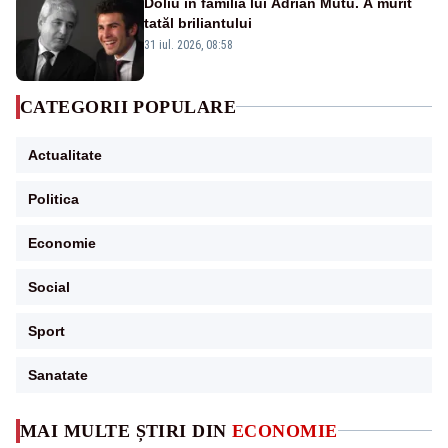
Doliu în familia lui Adrian Mutu. A murit
tatăl briliantului
31 iul. 2026, 08:58
CATEGORII POPULARE
Actualitate
Politica
Economie
Social
Sport
Sanatate
MAI MULTE ȘTIRI DIN
ECONOMIE