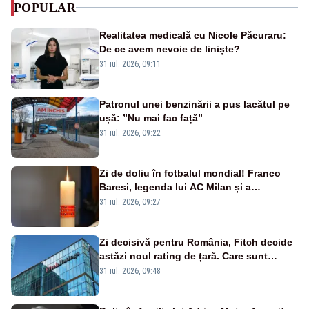
POPULAR
Realitatea medicală cu Nicole Păcuraru:
De ce avem nevoie de liniște?
31 iul. 2026, 09:11
Patronul unei benzinării a pus lacătul pe
ușă: ”Nu mai fac față”
31 iul. 2026, 09:22
Zi de doliu în fotbalul mondial! Franco
Baresi, legenda lui AC Milan și a
naționalei Italiei, a murit
31 iul. 2026, 09:27
Zi decisivă pentru România, Fitch decide
astăzi noul rating de țară. Care sunt
efectele retrogradării la categoria „junk”
31 iul. 2026, 09:48