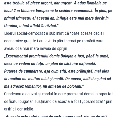
asta trebuie să plece urgent, dar urgent. A adus România pe
locul 2 în Uniunea Europeană la scădere economică. În plus, pe
primul trimestru al acestui an, inflația este mai mare decât în
Ucraina, o țară aflată în război.”
Liderul social-democrat a subliniat că toate aceste decizii
economice greșite i-au lovit în plin tocmai pe românii care
aveau cea mai mare nevoie de sprijin.
„Experimentul premierului demis Bolojan a fost, până la urmă,
ceea ce vedem cu toții: un plan de sărăcire națională.
Puterea de cumpărare, așa cum știți, este prăbușită, mai ales
la românii cu venituri mici și medii. De aceea, astăzi aș dori să
mă adresez românilor, nu armatei de bolofani.”
Grindeanu a acuzat și modul în care premierul demis a raportat
deficitul bugetar, susținând că acesta a fost „cosmetizat” prin
artificii contabile.
„Aceasta este rețeta unui dezastru programat, dar pe de altă