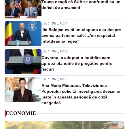
Trump neagă că SUA se confruntă cu un
deficit de armament
6 aug. 2026, 16:34
Ilie Bolojan evită un răspuns clar despre
averea partenerei sale: „Am respectat
întotdeauna legea”
6 aug. 2026, 15:39
Guvernul a adoptat o hotărâre care
aprobă planurile de pregătire pentru
riscuri
6 aug. 2026, 15:18
Ana Maria Păcuraru: Televiziunea
Poporului solicită investigarea deciziilor
luate în această perioadă de criză
enegetică
ECONOMIE