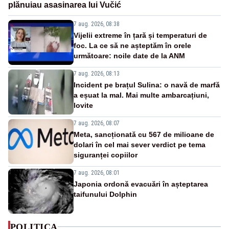
plănuiau asasinarea lui Vučić
7 aug. 2026, 08:38
Vijelii extreme în țară și temperaturi de
foc. La ce să ne așteptăm în orele
următoare: noile date de la ANM
7 aug. 2026, 08:13
Incident pe brațul Sulina: o navă de marfă
a eșuat la mal. Mai multe ambarcațiuni,
lovite
7 aug. 2026, 08:07
Meta, sancționată cu 567 de milioane de
dolari în cel mai sever verdict pe tema
siguranței copiilor
7 aug. 2026, 08:01
Japonia ordonă evacuări în așteptarea
taifunului Dolphin
POLITICA