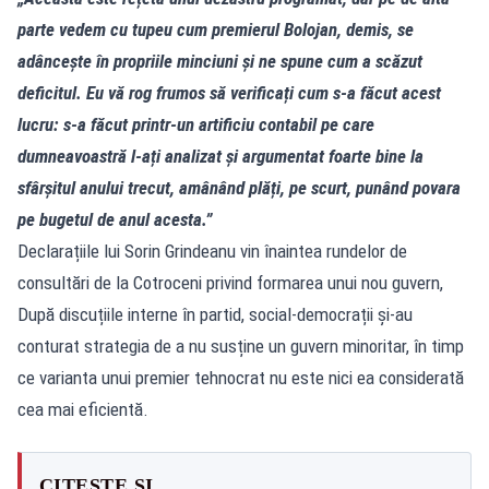
parte vedem cu tupeu cum premierul Bolojan, demis, se
adâncește în propriile minciuni și ne spune cum a scăzut
deficitul. Eu vă rog frumos să verificați cum s-a făcut acest
lucru: s-a făcut printr-un artificiu contabil pe care
dumneavoastră l-ați analizat și argumentat foarte bine la
sfârșitul anului trecut, amânând plăți, pe scurt, punând povara
pe bugetul de anul acesta.”
Declarațiile lui Sorin Grindeanu vin înaintea rundelor de
consultări de la Cotroceni privind formarea unui nou guvern,
După discuțiile interne în partid, social-democrații și-au
conturat strategia de a nu susține un guvern minoritar, în timp
ce varianta unui premier tehnocrat nu este nici ea considerată
cea mai eficientă.
CITEȘTE ȘI