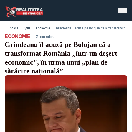
Acasă
Știri
Economie
Grindeanu îl acuză pe Bolojan că a transformat România „într-un deșert economic", în urma unui „plan de sărăcire națională”
·
ECONOMIE
2 min citire
Grindeanu îl acuză pe Bolojan că a
transformat România „într-un deșert
economic", în urma unui „plan de
sărăcire națională”