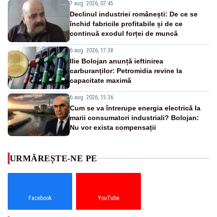
7 aug. 2026, 07:45
Declinul industriei românești: De ce se
închid fabricile profitabile și de ce
continuă exodul forței de muncă
6 aug. 2026, 17:38
Ilie Bolojan anunță ieftinirea
carburanților: Petromidia revine la
capacitate maximă
6 aug. 2026, 15:36
Cum se va întrerupe energia electrică la
marii consumatori industriali? Bolojan:
Nu vor exista compensații
URMĂREȘTE-NE PE
Facebook
YouTube