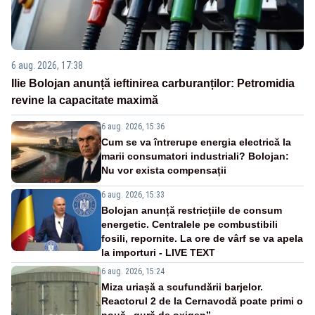
6 aug. 2026, 17:38
Ilie Bolojan anunță ieftinirea carburanților: Petromidia
revine la capacitate maximă
6 aug. 2026, 15:36
Cum se va întrerupe energia electrică la
marii consumatori industriali? Bolojan:
Nu vor exista compensații
6 aug. 2026, 15:33
Bolojan anunță restricțiile de consum
energetic. Centralele pe combustibili
fosili, repornite. La ore de vârf se va apela
la importuri - LIVE TEXT
6 aug. 2026, 15:24
Miza uriașă a scufundării barjelor.
Reactorul 2 de la Cernavodă poate primi o
nouă „gură de oxigen”