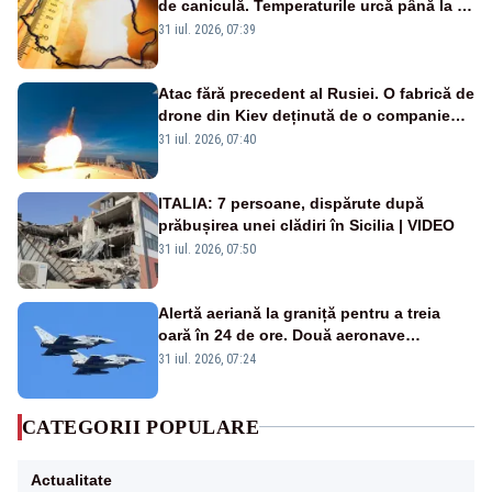
de caniculă. Temperaturile urcă până la 38
de grade, iar nopțile devin tropicale
31 iul. 2026, 07:39
Atac fără precedent al Rusiei. O fabrică de
drone din Kiev deținută de o companie
americană, distrusă de o rachetă
31 iul. 2026, 07:40
rusească
ITALIA: 7 persoane, dispărute după
prăbușirea unei clădiri în Sicilia | VIDEO
31 iul. 2026, 07:50
Alertă aeriană la graniță pentru a treia
oară în 24 de ore. Două aeronave
Eurofighter britanice au fost ridicate de la
31 iul. 2026, 07:24
sol
CATEGORII POPULARE
Actualitate