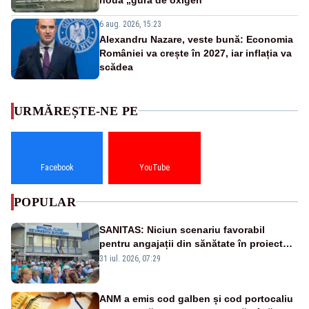
6 aug. 2026, 15:23
Alexandru Nazare, veste bună: Economia
României va crește în 2027, iar inflația va
scădea
URMĂREȘTE-NE PE
Facebook
YouTube
POPULAR
SANITAS: Niciun scenariu favorabil
pentru angajații din sănătate în proiectul
Legii salarizării
31 iul. 2026, 07:29
ANM a emis cod galben și cod portocaliu