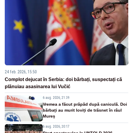
24 feb. 2026, 15:50
Complot dejucat în Serbia: doi bărbați, suspectați că
plănuiau asasinarea lui Vučić
6 aug. 2026, 21:39
Vremea a făcut prăpăd după caniculă. Doi
bărbați au murit loviți de trăsnet în râul
Mureș
6 aug. 2026, 20:17
Start spectaculos la UNTOLD 2026.