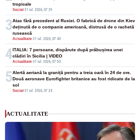
tropicale
Social
-
31 iul. 2026, 07:39
3
Atac fără precedent al Rusiei. O fabrică de drone din Kiev
deținută de o companie americană, distrusă de o rachetă
rusească
Actualitate
-
31 iul. 2026, 07:40
4
ITALIA: 7 persoane, dispărute după prăbușirea unei
clădiri în Sicilia | VIDEO
Actualitate
-
31 iul. 2026, 07:50
5
Alertă aeriană la graniță pentru a treia oară în 24 de ore.
Două aeronave Eurofighter britanice au fost ridicate de la
sol
Social
-
31 iul. 2026, 07:24
ACTUALITATE