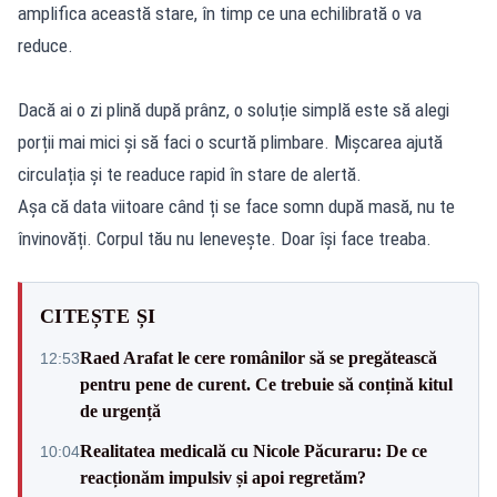
amplifica această stare, în timp ce una echilibrată o va
reduce.
Dacă ai o zi plină după prânz, o soluție simplă este să alegi
porții mai mici și să faci o scurtă plimbare. Mișcarea ajută
circulația și te readuce rapid în stare de alertă.
Așa că data viitoare când ți se face somn după masă, nu te
învinovăți. Corpul tău nu lenevește. Doar își face treaba.
CITEȘTE ȘI
Raed Arafat le cere românilor să se pregătească
12:53
pentru pene de curent. Ce trebuie să conțină kitul
de urgență
Realitatea medicală cu Nicole Păcuraru: De ce
10:04
reacționăm impulsiv și apoi regretăm?