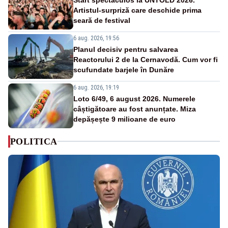
Artistul-surpriză care deschide prima
seară de festival
6 aug. 2026, 19:56
Planul decisiv pentru salvarea
Reactorului 2 de la Cernavodă. Cum vor fi
scufundate barjele în Dunăre
6 aug. 2026, 19:19
Loto 6/49, 6 august 2026. Numerele
câștigătoare au fost anunțate. Miza
depășește 9 milioane de euro
POLITICA