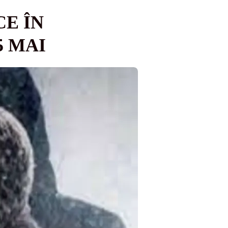
E ÎN
5 MAI