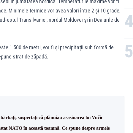
osebi în jumătatea nordică. Temperaturile maxime vor fi
rade. Minimele termice vor avea valori între 2 și 10 grade,
d-estul Transilvaniei, nordul Moldovei și în Dealurile de
este 1.500 de metri, vor fi și precipitații sub formă de
depune strat de zăpadă.
bărbați, suspectați că plănuiau asasinarea lui Vučić
 stat NATO în această toamnă. Ce spune despre armele