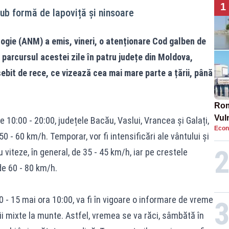
1
 sub formă de lapoviță și ninsoare
ogie (ANM) a emis, vineri, o atenționare Cod galben de
e parcursul acestei zile în patru județe din Moldova,
bit de rece, ce vizează cea mai mare parte a țării, până
Rom
Vul
ele 10:00 - 20:00, județele Bacău, Vaslui, Vrancea și Galați,
Econ
pun
50 - 60 km/h. Temporar, vor fi intensificări ale vântului și
cun
u viteze, în general, de 35 - 45 km/h, iar pe crestele
de 60 - 80 km/h.
00 - 15 mai ora 10:00, va fi în vigoare o informare de vreme
ii mixte la munte. Astfel, vremea se va răci, sâmbătă în