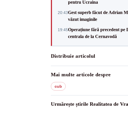
pentru Ucraina
Gest superb făcut de Adrian Mu
20:43
văzut imaginile
Operațiune fără precedent pe 
19:45
centrala de la Cernavodă
Distribuie articolul
Mai multe articole despre
cub
Urmărește știrile Realitatea de Vr