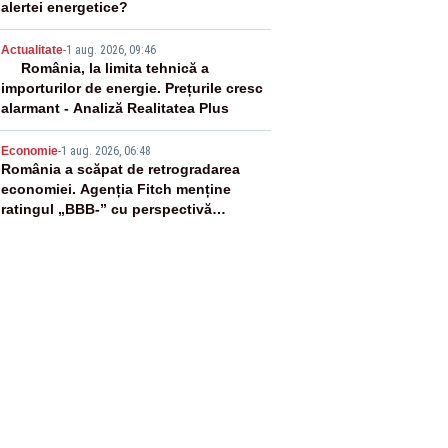
alertei energetice?
4
Actualitate
-
1 aug. 2026, 09:46
România, la limita tehnică a
importurilor de energie. Prețurile cresc
alarmant - Analiză Realitatea Plus
5
Economie
-
1 aug. 2026, 06:48
România a scăpat de retrogradarea
economiei. Agenția Fitch menține
ratingul „BBB-” cu perspectivă
negativă