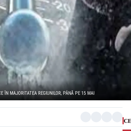
E ÎN MAJORITATEA REGIUNILOR, PÂNĂ PE 15 MAI
CE