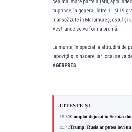
cea mai mare parte a țării, apoi înde
cuprinse, în general, între 11 și 19 g
mai scăzute în Maramureș, estul și su
Vest, unde se va forma brumă.
La munte, în special la altitudini de p
lapoviță și ninsoare, iar local se va 
AGERPRES
CITEȘTE ȘI
Complot dejucat în Serbia: doi 
15:50
Trump: Rusia ar putea lovi un
21:42