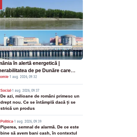
ânia în alertă energetică |
nerabilitatea de pe Dunăre care
omie
·
1 aug. 2026, 09:32
e în pericol Centrala Cernavodă era
oscută de pe vremea lui Ceaușescu
2
Social
-
1 aug. 2026, 09:37
De azi, milioane de români primesc un
drept nou. Ce se întâmplă dacă ți se
strică un produs
3
Politica
-
1 aug. 2026, 09:39
Piperea, semnal de alarmă. De ce este
bine să avem bani cash, în contextul