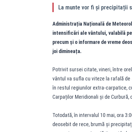
La munte vor fi și precipitații
Administrația Națională de Meteorol
intensificări ale vântului, valabilă p
precum și o informare de vreme deose
joi dimineața.
Potrivit sursei citate, vineri, între or
vântul va sufla cu viteze la rafală de 
în restul regiunilor extra-carpatice, c
Carpaților Meridionali și de Curbură, 
Totodată, în intervalul 10 mai, ora 3:
deosebit de rece, brumă și precipitaț