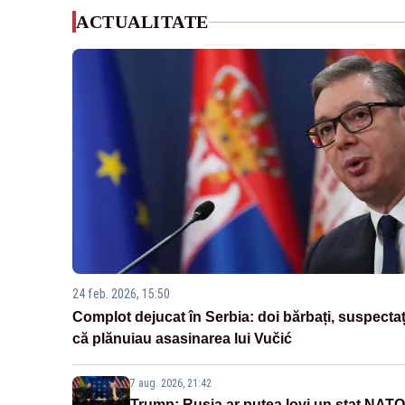
ACTUALITATE
24 feb. 2026, 15:50
Complot dejucat în Serbia: doi bărbați, suspectaț
că plănuiau asasinarea lui Vučić
7 aug. 2026, 21:42
Trump: Rusia ar putea lovi un stat NATO