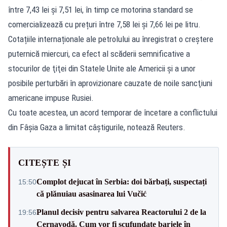
între 7,43 lei și 7,51 lei, în timp ce motorina standard se
comercializează cu prețuri între 7,58 lei și 7,66 lei pe litru.
Cotațiile internaționale ale petrolului au înregistrat o creştere
puternică miercuri, ca efect al scăderii semnificative a
stocurilor de ţiţei din Statele Unite ale Americii şi a unor
posibile perturbări în aprovizionare cauzate de noile sancţiuni
americane impuse Rusiei.
Cu toate acestea, un acord temporar de încetare a conflictului
din Fâșia Gaza a limitat câştigurile, notează Reuters.
CITEȘTE ȘI
Complot dejucat în Serbia: doi bărbați, suspectați
15:50
că plănuiau asasinarea lui Vučić
Planul decisiv pentru salvarea Reactorului 2 de la
19:56
Cernavodă. Cum vor fi scufundate barjele în