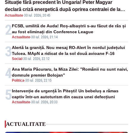
Situație fără precedent în Ungaria! Peter Magyar
declară criză energetică după oprirea centralei de la
Actualitate
·
30 iul. 2026, 20:45
Paks
2
FCSB, umilită de Auda! Roș-albaștrii s-au făcut de râs și
au fost eliminați din Conference League
Actualitate
-
30 iul. 2026, 21:14
3
Alertă la graniță. Nou mesaj RO-Alert în nordul județului
Tulcea. MApN a ridicat de la sol două avioane F-16
Social
-
30 iul. 2026, 22:12
4
Ana Maria Păcuraru, la Miza Zilei: ”Românii nu sunt naivi,
domnule premier Bolojan”
Politica
-
30 iul. 2026, 22:15
5
Intervenție de urgență în Pitești! Un bebeluș a rămas
captiv într-un autoturism din cauza unei defecțiuni
Actualitate
-
30 iul. 2026, 20:33
ACTUALITATE