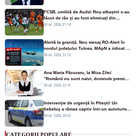
FCSB, umilită de Auda! Roș-albaștrii s-au
făcut de râs și au fost eliminați din
Conference League
30 iul. 2026, 21:14
Alertă la graniță. Nou mesaj RO-Alert în
nordul județului Tulcea. MApN a ridicat de
la sol două avioane F-16
30 iul. 2026, 22:12
Ana Maria Păcuraru, la Miza Zilei:
”Românii nu sunt naivi, domnule premier
Bolojan”
30 iul. 2026, 22:15
Intervenție de urgență în Pitești! Un
bebeluș a rămas captiv într-un autoturism
din cauza unei defecțiuni
30 iul. 2026, 20:33
CATEGORII POPULARE