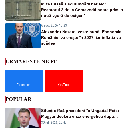
Miza uriașă a scufundării barjelor.
Reactorul 2 de la Cernavodă poate primi o
nouă „gură de oxigen”
6 aug. 2026, 15:23
Alexandru Nazare, veste bună: Economia
României va crește în 2027, iar inflația va
scădea
URMĂREȘTE-NE PE
Facebook
YouTube
POPULAR
Situație fără precedent în Ungaria! Peter
Magyar declară criză energetică după
oprirea centralei de la Paks
30 iul. 2026, 20:45