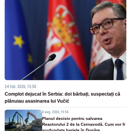
24 feb. 2026, 15:50
Complot dejucat în Serbia: doi bărbați, suspectați că
plănuiau asasinarea lui Vučić
6 aug. 2026, 19:56
Planul decisiv pentru salvarea
Reactorului 2 de la Cernavodă. Cum vor fi
scufundate barjele în Dunăre