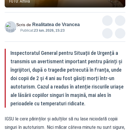
FOTO: Arhivă
Realitatea de Vrancea
Scris de
Publicat:
23 iun. 2026, 15:23
Inspectoratul General pentru Situații de Urgență a
transmis un avertisment important pentru părinți și
îngrijitori, după o tragedie petrecută în Franța, unde
doi copii de 2 și 4 ani au fost găsiți morți într-un
autoturism. Cazul a readus în atenție riscurile uriașe
ale lăsării copiilor singuri în mașină, mai ales în
perioadele cu temperaturi ridicate.
IGSU le cere părinților și adulților să nu lase niciodată copiii
singuri în autoturism. Nici măcar câteva minute nu sunt sigure,