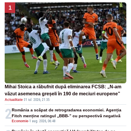
1
Mihai Stoica a răbufnit după eliminarea FCSB: „N-am
văzut asemenea greșeli în 190 de meciuri europene”
Actualitate
·
31 iul. 2026, 21:35
2
România a scăpat de retrogradarea economiei. Agenția
Fitch menține ratingul „BBB-” cu perspectivă negativă
Economie
-
1 aug. 2026, 06:48