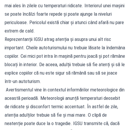
mai ales în zilele cu temperaturi ridicate. Interiorul unei mașini
se poate încălzi foarte repede și poate ajunge la niveluri
periculoase. Pericolul există chiar și atunci când afară nu pare
extrem de cald.
Reprezentanții IGSU atrag atenția și asupra unui alt risc
important. Cheile autoturismului nu trebuie lăsate la îndemâna
copiilor. Cei mici pot intra în mașină pentru joacă și pot rămâne
blocați în interior. De aceea, adulții trebuie să fie atenți și să le
explice copiilor că nu este sigur să rămână sau să se joace
într-un autoturism.
Avertismentul vine în contextul informărilor meteorologice din
această perioadă. Meteorologii anunță temperaturi deosebit
de ridicate și disconfort termic accentuat. În astfel de zile,
atenția adulților trebuie să fie și mai mare. O clipă de
neatenție poate duce la o tragedie. IGSU transmite că, dacă