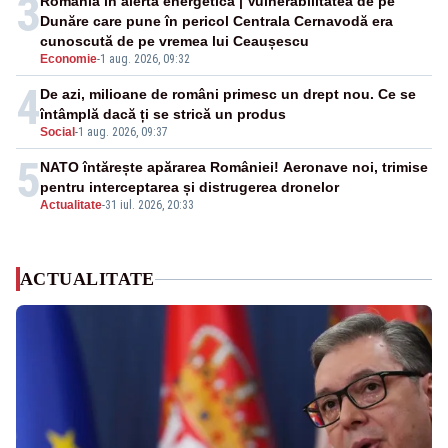
3
România în alertă energetică | Vulnerabilitatea de pe
Dunăre care pune în pericol Centrala Cernavodă era
cunoscută de pe vremea lui Ceaușescu
Economie
-
1 aug. 2026, 09:32
4
De azi, milioane de români primesc un drept nou. Ce se
întâmplă dacă ți se strică un produs
Social
-
1 aug. 2026, 09:37
5
NATO întărește apărarea României! Aeronave noi, trimise
pentru interceptarea și distrugerea dronelor
Actualitate
-
31 iul. 2026, 20:33
ACTUALITATE