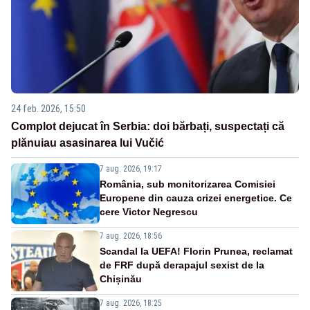
24 feb. 2026, 15:50
Complot dejucat în Serbia: doi bărbați, suspectați că
plănuiau asasinarea lui Vučić
7 aug. 2026, 19:17
România, sub monitorizarea Comisiei
Europene din cauza crizei energetice. Ce
cere Victor Negrescu
7 aug. 2026, 18:56
Scandal la UEFA! Florin Prunea, reclamat
de FRF după derapajul sexist de la
Chișinău
7 aug. 2026, 18:25