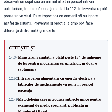
observați un copil sau un animal aflat în pericol într-un
autoturism, trebuie să sunați imediat la 112. Intervenția rapidă
poate salva vieți. Este important ca oamenii să nu ignore
astfel de situații. Prevenția și reacția la timp pot face
diferența dintre viață și moarte.
CITEȘTE ȘI
Ministerul Sănătății a plătit peste 174 de milioane
14:34
de lei pentru modernizarea spitalelor, în doar o
săptămână
Întreruperea alimentării cu energie electrică a
12:52
fabricilor de medicamente va pune în pericol
pacienții
Metodologia care introduce subiecte unice pentru
12:49
examenul de medic specialist, publicată în
Monitorul Oficial