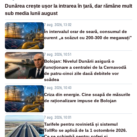
Dunărea crește ușor la intrarea în țară, dar rămâne mult
sub media lunii august
7 aug. 2026, 13:02
În intervalul orar de seară, consumul de
curent „a scăzut cu 200-300 de megawați”
7 aug. 2026, 10:51
Bolojan: Nivelul Dunării asigură o
funcționare a centralei de la Cernavodă
de patru-cinci zile dacă debitele vor
scădea
7 aug. 2026, 10:43
Criza din energie. Cine scapă de măsurile
de raționalizare impuse de Bolojan
7 aug. 2026, 10:01
Tarifele pentru rovinietă și sistemul
TollRo se aplică de la 1 octombrie 2026.
Ce se schimbă pentru șoferi și