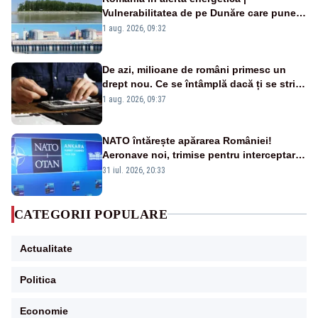
Vulnerabilitatea de pe Dunăre care pune
în pericol Centrala Cernavodă era
1 aug. 2026, 09:32
cunoscută de pe vremea lui Ceaușescu
De azi, milioane de români primesc un
drept nou. Ce se întâmplă dacă ți se strică
un produs
1 aug. 2026, 09:37
NATO întărește apărarea României!
Aeronave noi, trimise pentru interceptarea
și distrugerea dronelor
31 iul. 2026, 20:33
CATEGORII POPULARE
Actualitate
Politica
Economie