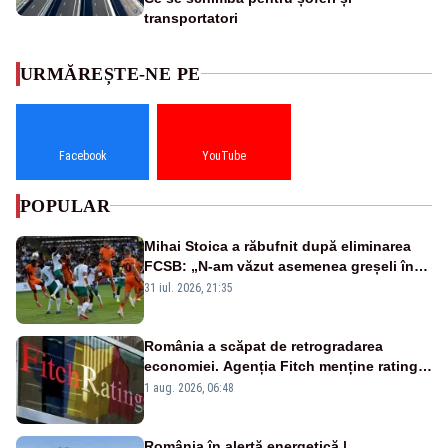
transportatori
URMĂREȘTE-NE PE
Facebook
YouTube
POPULAR
Mihai Stoica a răbufnit după eliminarea
FCSB: „N-am văzut asemenea greșeli în
190 de meciuri europene”
31 iul. 2026, 21:35
România a scăpat de retrogradarea
economiei. Agenția Fitch menține ratingul
„BBB-” cu perspectivă negativă
1 aug. 2026, 06:48
România în alertă energetică |