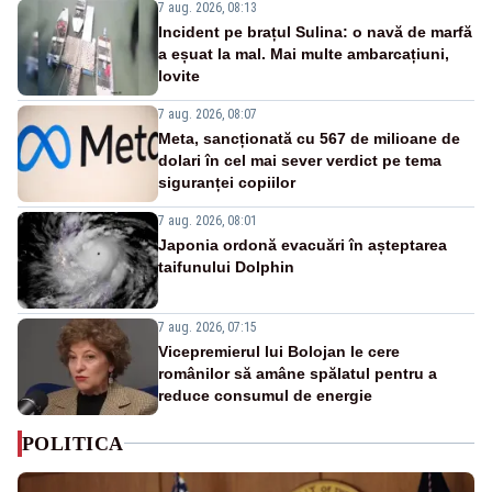
7 aug. 2026, 08:13
Incident pe brațul Sulina: o navă de marfă
a eșuat la mal. Mai multe ambarcațiuni,
lovite
7 aug. 2026, 08:07
Meta, sancționată cu 567 de milioane de
dolari în cel mai sever verdict pe tema
siguranței copiilor
7 aug. 2026, 08:01
Japonia ordonă evacuări în așteptarea
taifunului Dolphin
7 aug. 2026, 07:15
Vicepremierul lui Bolojan le cere
românilor să amâne spălatul pentru a
reduce consumul de energie
POLITICA