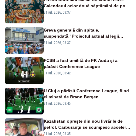
Calendarul celor două săptămâni de post
și zilele cu dezlegare la pește
31 iul. 2026, 08:37
Greva generală din spitale,
suspendată.”Proiectul actual al legii
salarizării nu mai există pentru noi”
31 iul. 2026, 08:37
FCSB a fost umilită de FK Auda și a
părăsit Conference League
31 iul. 2026, 08:42
U Cluj a părăsit Conference League, fiind
eliminată de Brann Bergen
31 iul. 2026, 08:45
Kazahstan oprește din nou livrările de
petrol. Carburanții se scumpesc accelerat,
iar românii plătesc nota de plată
31 iul. 2026, 08:35