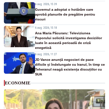
6 aug. 2026, 15:39
Guvernul a adoptat o hotărâre care
aprobă planurile de pregătire pentru
riscuri
6 aug. 2026, 15:18
Ana Maria Păcuraru: Televiziunea
Poporului solicită investigarea deciziilor
luate în această perioadă de criză
enegetică
6 aug. 2026, 11:27
JD Vance anunță negocieri de pace
dificile și îndelungate cu Iranul, în timp ce
Teheranul neagă existența discuțiilor cu
SUA
ECONOMIE