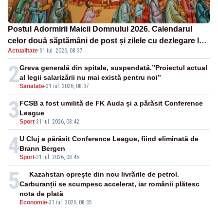
Postul Adormirii Maicii Domnului 2026. Calendarul
celor două săptămâni de post și zilele cu dezlegare la
Actualitate
·
31 iul. 2026, 08:37
pește
2
Greva generală din spitale, suspendată.”Proiectul actual
al legii salarizării nu mai există pentru noi”
Sanatate
-
31 iul. 2026, 08:37
3
FCSB a fost umilită de FK Auda și a părăsit Conference
League
Sport
-
31 iul. 2026, 08:42
4
U Cluj a părăsit Conference League, fiind eliminată de
Brann Bergen
Sport
-
31 iul. 2026, 08:45
5
Kazahstan oprește din nou livrările de petrol.
Carburanții se scumpesc accelerat, iar românii plătesc
nota de plată
Economie
-
31 iul. 2026, 08:35