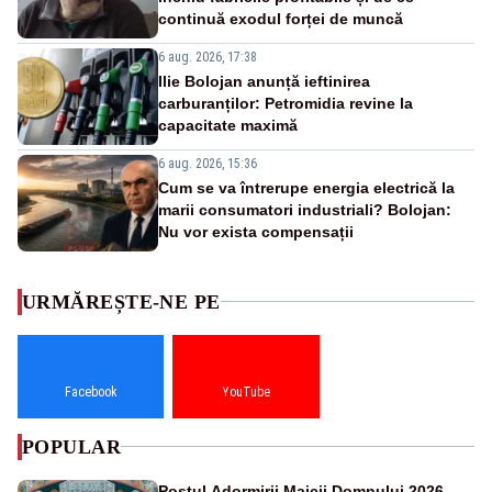
continuă exodul forței de muncă
6 aug. 2026, 17:38
Ilie Bolojan anunță ieftinirea
carburanților: Petromidia revine la
capacitate maximă
6 aug. 2026, 15:36
Cum se va întrerupe energia electrică la
marii consumatori industriali? Bolojan:
Nu vor exista compensații
URMĂREȘTE-NE PE
Facebook
YouTube
POPULAR
Postul Adormirii Maicii Domnului 2026.