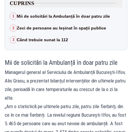
CUPRINS
Mii de solicitări la Ambulanță în doar patru zile
1
Zeci de persoane au leșinat în spații publice
2
Când trebuie sunat la 112
3
Mii de solicitări la Ambulanță în doar patru zile
Managerul general al Serviciului de Ambulanță București-Ilfov,
Alis Grasu, a prezentat bilanțul intervențiilor din ultimele patru
zile, perioadă în care temperaturile au crescut de la o zi la
alta.
„Am o statistică pe ultimele patru zile, patru zile fierbinți, din
ce în ce mai fierbinți. La nivelul regiunii București-Ilfov, au fost
5.465 de persoane care au avut nevoie de ambulanță. A fost
un număr destul de mare, 3.574 dintre aceste solicitări, cazuri