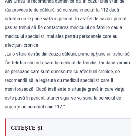
Alis Grasu le recomandă oamenilor ca, în cazul unei stări de
rău provocate de căldură, să nu sune imediat la 112 dacă
situația nu le pune viața în pericol. În astfel de cazuri, primul
pas ar trebui să fie contactarea medicului de familie sau a
medicului specialist, mai ales pentru persoanele care au
afecțiuni cronice.
„La o stare de rău din cauza căldurii, prima opțiune ar trebui să
fie telefon sau adresare la medicul de familie. Iar dacă vorbim
de persoane care sunt cunoscute cu afecțiuni cronice, se
recomandă să ia legătura cu medicul specialist care îi
monitorizează. Dacă însă este o situație gravă în care viața
este pusă în pericol, atunci sigur se va suna la serviciul de
urgență pe numărul unic 112.”
CITEȘTE ȘI