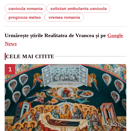
canicula romania
solictari ambulanta canicula
prognoza meteo
vremea romania
Urmărește știrile Realitatea de Vrancea și pe
Google
News
CELE MAI CITITE
1