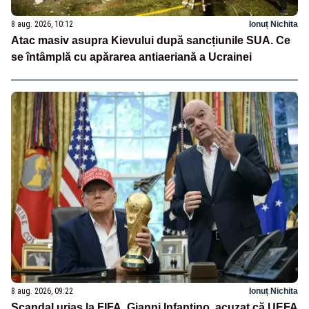
8 aug. 2026, 10:12
Ionuț Nichita
Atac masiv asupra Kievului după sancțiunile SUA. Ce
se întâmplă cu apărarea antiaeriană a Ucrainei
8 aug. 2026, 09:22
Ionuț Nichita
Scandal uriaș la FIFA. Gianni Infantino, acuzat că UEFA