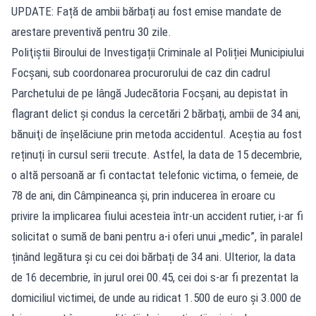
UPDATE: Față de ambii bărbați au fost emise mandate de
arestare preventivă pentru 30 zile.
Poliţiştii Biroului de Investigații Criminale al Poliției Municipiului
Focșani, sub coordonarea procurorului de caz din cadrul
Parchetului de pe lângă Judecătoria Focșani, au depistat în
flagrant delict şi condus la cercetări 2 bărbați, ambii de 34 ani,
bănuiţi de înşelăciune prin metoda accidentul. Aceștia au fost
reținuți în cursul serii trecute. Astfel, la data de 15 decembrie,
o altă persoană ar fi contactat telefonic victima, o femeie, de
78 de ani, din Câmpineanca și, prin inducerea în eroare cu
privire la implicarea fiului acesteia într-un accident rutier, i-ar fi
solicitat o sumă de bani pentru a-i oferi unui „medic”, în paralel
ținând legătura și cu cei doi bărbați de 34 ani. Ulterior, la data
de 16 decembrie, în jurul orei 00.45, cei doi s-ar fi prezentat la
domiciliul victimei, de unde au ridicat 1.500 de euro și 3.000 de