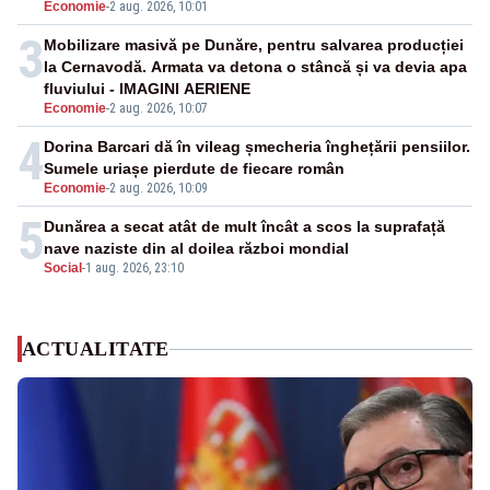
Economie
-
2 aug. 2026, 10:01
3
Mobilizare masivă pe Dunăre, pentru salvarea producției
la Cernavodă. Armata va detona o stâncă și va devia apa
fluviului - IMAGINI AERIENE
Economie
-
2 aug. 2026, 10:07
4
Dorina Barcari dă în vileag șmecheria înghețării pensiilor.
Sumele uriașe pierdute de fiecare român
Economie
-
2 aug. 2026, 10:09
5
Dunărea a secat atât de mult încât a scos la suprafață
nave naziste din al doilea război mondial
Social
-
1 aug. 2026, 23:10
ACTUALITATE