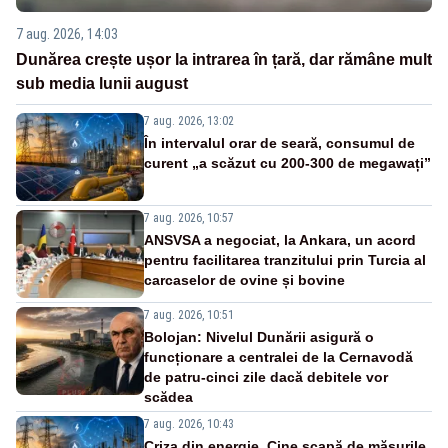
7 aug. 2026, 14:03
Dunărea crește ușor la intrarea în țară, dar rămâne mult
sub media lunii august
7 aug. 2026, 13:02
În intervalul orar de seară, consumul de
curent „a scăzut cu 200-300 de megawați”
7 aug. 2026, 10:57
ANSVSA a negociat, la Ankara, un acord
pentru facilitarea tranzitului prin Turcia al
carcaselor de ovine și bovine
7 aug. 2026, 10:51
Bolojan: Nivelul Dunării asigură o
funcționare a centralei de la Cernavodă
de patru-cinci zile dacă debitele vor
scădea
7 aug. 2026, 10:43
Criza din energie. Cine scapă de măsurile