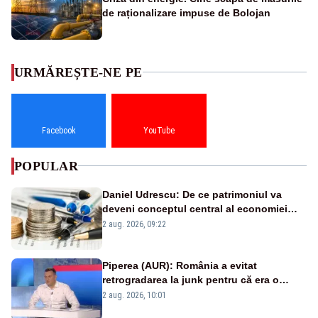
de raționalizare impuse de Bolojan
URMĂREȘTE-NE PE
Facebook
YouTube
POPULAR
Daniel Udrescu: De ce patrimoniul va
deveni conceptul central al economiei
viitoare?
2 aug. 2026, 09:22
Piperea (AUR): România a evitat
retrogradarea la junk pentru că era o
catastrofă pentru bănci și fondurile de
2 aug. 2026, 10:01
pensii