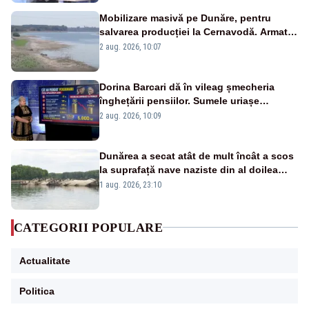
Mobilizare masivă pe Dunăre, pentru
salvarea producției la Cernavodă. Armata
va detona o stâncă și va devia apa
2 aug. 2026, 10:07
fluviului - IMAGINI AERIENE
Dorina Barcari dă în vileag șmecheria
înghețării pensiilor. Sumele uriașe
pierdute de fiecare român
2 aug. 2026, 10:09
Dunărea a secat atât de mult încât a scos
la suprafață nave naziste din al doilea
război mondial
1 aug. 2026, 23:10
CATEGORII POPULARE
Actualitate
Politica