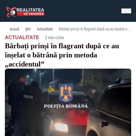
Acasă
Știri
Actualitate
Bărbați prinși în flagrant după ce au înșelat o bătrână prin metoda „accidentul”
·
ACTUALITATE
2 min citire
Bărbați prinși în flagrant după ce au
înșelat o bătrână prin metoda
„accidentul”