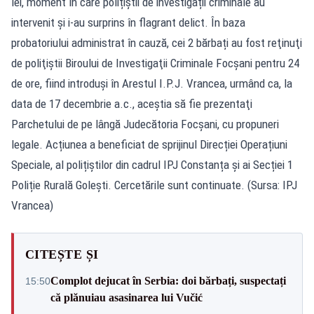
lei, moment în care polițiștii de investigații criminale au
intervenit și i-au surprins în flagrant delict. În baza
probatoriului administrat în cauză, cei 2 bărbați au fost reţinuţi
de poliţiştii Biroului de Investigaţii Criminale Focșani pentru 24
de ore, fiind introduşi în Arestul I.P.J. Vrancea, urmând ca, la
data de 17 decembrie a.c., aceştia să fie prezentaţi
Parchetului de pe lângă Judecătoria Focșani, cu propuneri
legale. Acțiunea a beneficiat de sprijinul Direcției Operațiuni
Speciale, al polițiștilor din cadrul IPJ Constanța și ai Secției 1
Poliție Rurală Golești. Cercetările sunt continuate. (Sursa: IPJ
Vrancea)
CITEȘTE ȘI
Complot dejucat în Serbia: doi bărbați, suspectați
15:50
că plănuiau asasinarea lui Vučić