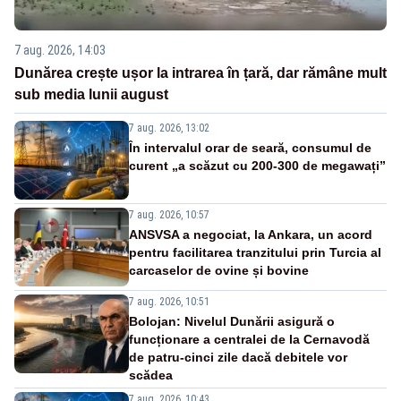
7 aug. 2026, 14:03
Dunărea crește ușor la intrarea în țară, dar rămâne mult
sub media lunii august
7 aug. 2026, 13:02
În intervalul orar de seară, consumul de
curent „a scăzut cu 200-300 de megawați”
7 aug. 2026, 10:57
ANSVSA a negociat, la Ankara, un acord
pentru facilitarea tranzitului prin Turcia al
carcaselor de ovine și bovine
7 aug. 2026, 10:51
Bolojan: Nivelul Dunării asigură o
funcționare a centralei de la Cernavodă
de patru-cinci zile dacă debitele vor
scădea
7 aug. 2026, 10:43