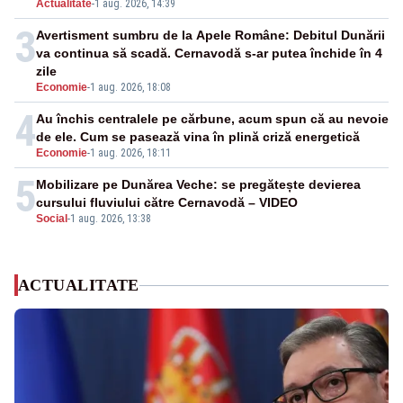
Actualitate
-
1 aug. 2026, 14:39
3
Avertisment sumbru de la Apele Române: Debitul Dunării
va continua să scadă. Cernavodă s-ar putea închide în 4
zile
Economie
-
1 aug. 2026, 18:08
4
Au închis centralele pe cărbune, acum spun că au nevoie
de ele. Cum se pasează vina în plină criză energetică
Economie
-
1 aug. 2026, 18:11
5
Mobilizare pe Dunărea Veche: se pregătește devierea
cursului fluviului către Cernavodă – VIDEO
Social
-
1 aug. 2026, 13:38
ACTUALITATE