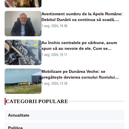
Avertisment sumbru de la Apele Române:
Debitul Dunării va continua să scadă.
Cernavodă s-ar putea închide în 4 zile
1 aug. 2026, 18:08
Au închis centralele pe cărbune, acum
spun că au nevoie de ele. Cum se
pasează vina în plină criză energetică
1 aug. 2026, 18:11
Mobilizare pe Dunărea Veche: se
pregătește devierea cursului fluviului
către Cernavodă – VIDEO
1 aug. 2026, 13:38
CATEGORII POPULARE
Actualitate
Politica