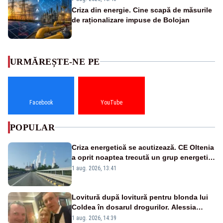
Criza din energie. Cine scapă de măsurile
de raționalizare impuse de Bolojan
URMĂREȘTE-NE PE
Facebook
YouTube
POPULAR
Criza energetică se acutizează. CE Oltenia
a oprit noaptea trecută un grup energetic
de la Rovinari
1 aug. 2026, 13:41
Lovitură după lovitură pentru blonda lui
Coldea în dosarul drogurilor. Alessia
Păcuraru explică decizia magistraților
1 aug. 2026, 14:39