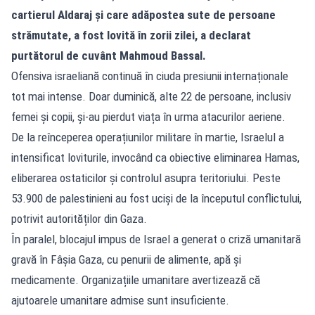
cartierul Aldaraj și care adăpostea sute de persoane
strămutate, a fost lovită în zorii zilei, a declarat
purtătorul de cuvânt Mahmoud Bassal.
Ofensiva israeliană continuă în ciuda presiunii internaționale
tot mai intense. Doar duminică, alte 22 de persoane, inclusiv
femei și copii, și-au pierdut viața în urma atacurilor aeriene.
De la reînceperea operațiunilor militare în martie, Israelul a
intensificat loviturile, invocând ca obiective eliminarea Hamas,
eliberarea ostaticilor și controlul asupra teritoriului. Peste
53.900 de palestinieni au fost uciși de la începutul conflictului,
potrivit autorităților din Gaza.
În paralel, blocajul impus de Israel a generat o criză umanitară
gravă în Fâșia Gaza, cu penurii de alimente, apă și
medicamente. Organizațiile umanitare avertizează că
ajutoarele umanitare admise sunt insuficiente.