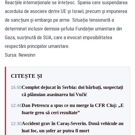
Reacțiile internaționale se întețesc. Spania cere suspendarea
acordului de asociere dintre UE și Israel, precum și impunerea
de sancțiuni și embargo pe arme. Situația tensionată a
determinat inclusiv demisia șefului Fundației umanitare din
Gaza, susținută de SUA, care a invocat imposibilitatea
respectării principiilor umanitare.
Sursa: Newsinn
CITEȘTE ȘI
Complot dejucat în Serbia: doi bărbați, suspectați
15:50
că plănuiau asasinarea lui Vučić
Dan Petrescu a spus ce nu merge la CFR Cluj: „E
12:46
foarte greu să ceri rezultate”
Accident grav în Caraș-Severin. Două vehicule au
12:30
luat foc, un șofer ar putea fi mort