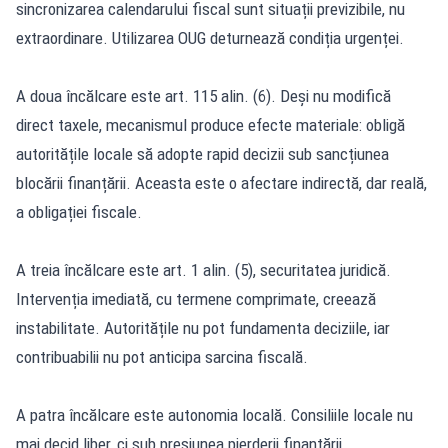
sincronizarea calendarului fiscal sunt situații previzibile, nu
extraordinare. Utilizarea OUG deturnează condiția urgenței.
A doua încălcare este art. 115 alin. (6). Deși nu modifică
direct taxele, mecanismul produce efecte materiale: obligă
autoritățile locale să adopte rapid decizii sub sancțiunea
blocării finanțării. Aceasta este o afectare indirectă, dar reală,
a obligației fiscale.
A treia încălcare este art. 1 alin. (5), securitatea juridică.
Intervenția imediată, cu termene comprimate, creează
instabilitate. Autoritățile nu pot fundamenta deciziile, iar
contribuabilii nu pot anticipa sarcina fiscală.
A patra încălcare este autonomia locală. Consiliile locale nu
mai decid liber, ci sub presiunea pierderii finanțării.