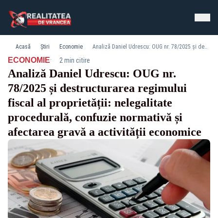
Acasă
Știri
Economie
Analiză Daniel Udrescu: OUG nr. 78/2025 și destructurarea regimului fiscal al proprietății: nelegalitate procedurală, confuzie normativă și afectarea gravă a activității economice
·
ECONOMIE
2 min citire
Analiză Daniel Udrescu: OUG nr.
78/2025 și destructurarea regimului
fiscal al proprietății: nelegalitate
procedurală, confuzie normativă și
afectarea gravă a activității economice