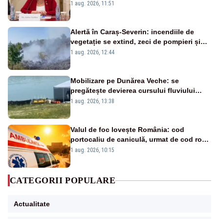
nu este o reușită pentru Guvernul
1 aug. 2026, 11:51
Bolojan”
Alertă în Caraș-Severin: incendiile de
vegetație se extind, zeci de pompieri și
silvicultori se luptă cu flăcările - VIDEO
1 aug. 2026, 12:44
Mobilizare pe Dunărea Veche: se
pregătește devierea cursului fluviului
către Cernavodă – VIDEO
1 aug. 2026, 13:38
Valul de foc lovește România: cod
portocaliu de caniculă, urmat de cod roșu
duminică. Temperaturile urcă spre 40°C
1 aug. 2026, 10:15
CATEGORII POPULARE
Actualitate