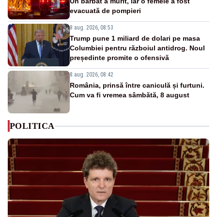
Un bărbat a murit, iar o femeie a fost
evacuată de pompieri
8 aug. 2026, 08:53
Trump pune 1 miliard de dolari pe masa
Columbiei pentru războiul antidrog. Noul
președinte promite o ofensivă
8 aug. 2026, 08:42
România, prinsă între caniculă și furtuni.
Cum va fi vremea sâmbătă, 8 august
POLITICA