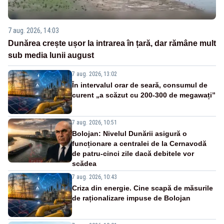
7 aug. 2026, 14:03
Dunărea crește ușor la intrarea în țară, dar rămâne mult
sub media lunii august
7 aug. 2026, 13:02
În intervalul orar de seară, consumul de
curent „a scăzut cu 200-300 de megawați”
7 aug. 2026, 10:51
Bolojan: Nivelul Dunării asigură o
funcționare a centralei de la Cernavodă
de patru-cinci zile dacă debitele vor
scădea
7 aug. 2026, 10:43
Criza din energie. Cine scapă de măsurile
de raționalizare impuse de Bolojan