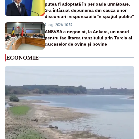
putea fi adoptată în perioada următoare.
S-a întârziat depunerea din cauza unor
discursuri iresponsabile în spaţiul public”
7 aug. 2026, 10:57
ANSVSA a negociat, la Ankara, un acord
pentru facilitarea tranzitului prin Turcia al
carcaselor de ovine și bovine
ECONOMIE