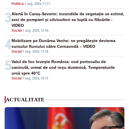
Politica
-
1 aug. 2026, 11:51
3
Alertă în Caraș-Severin: incendiile de vegetație se extind,
zeci de pompieri și silvicultori se luptă cu flăcările -
VIDEO
Social
-
1 aug. 2026, 12:44
4
Mobilizare pe Dunărea Veche: se pregătește devierea
cursului fluviului către Cernavodă – VIDEO
Social
-
1 aug. 2026, 13:38
5
Valul de foc lovește România: cod portocaliu de
caniculă, urmat de cod roșu duminică. Temperaturile
urcă spre 40°C
Social
-
1 aug. 2026, 10:15
ACTUALITATE