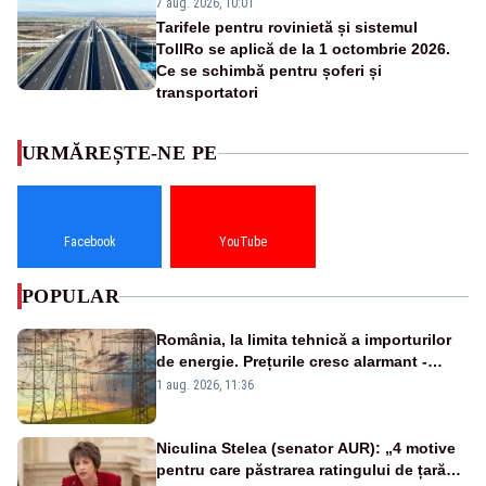
7 aug. 2026, 10:01
Tarifele pentru rovinietă și sistemul
TollRo se aplică de la 1 octombrie 2026.
Ce se schimbă pentru șoferi și
transportatori
URMĂREȘTE-NE PE
Facebook
YouTube
POPULAR
România, la limita tehnică a importurilor
de energie. Prețurile cresc alarmant -
Analiză Realitatea Plus
1 aug. 2026, 11:36
Niculina Stelea (senator AUR): „4 motive
pentru care păstrarea ratingului de țară