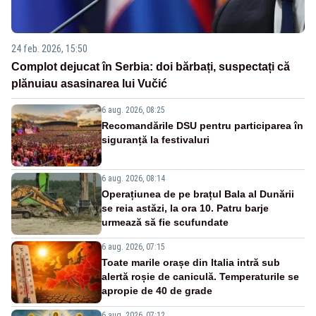
24 feb. 2026, 15:50
Complot dejucat în Serbia: doi bărbați, suspectați că
plănuiau asasinarea lui Vučić
6 aug. 2026, 08:25
Recomandările DSU pentru participarea în
siguranță la festivaluri
6 aug. 2026, 08:14
Operațiunea de pe brațul Bala al Dunării
se reia astăzi, la ora 10. Patru barje
urmează să fie scufundate
6 aug. 2026, 07:15
Toate marile orașe din Italia intră sub
alertă roșie de caniculă. Temperaturile se
apropie de 40 de grade
6 aug. 2026, 07:12