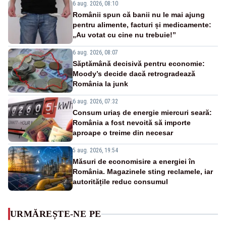
6 aug. 2026, 08:10
Românii spun că banii nu le mai ajung
pentru alimente, facturi și medicamente:
„Au votat cu cine nu trebuie!”
6 aug. 2026, 08:07
Săptămână decisivă pentru economie:
Moody’s decide dacă retrogradează
România la junk
6 aug. 2026, 07:32
Consum uriaș de energie miercuri seară:
România a fost nevoită să importe
aproape o treime din necesar
5 aug. 2026, 19:54
Măsuri de economisire a energiei în
România. Magazinele sting reclamele, iar
autoritățile reduc consumul
URMĂREȘTE-NE PE