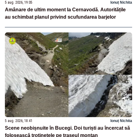
5 aug. 2026, 19:05
Ionuț Nichita
Amânare de ultim moment la Cernavodă. Autoritățile
au schimbat planul privind scufundarea barjelor
5 aug. 2026, 18:41
Ionuț Nichita
Scene neobișnuite în Bucegi. Doi turiști au încercat să
folosească trotinetele pe traseul montan