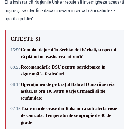
El a insistat că Națiunile Unite trebuie să investigheze această
rușine și să clarifice dacă cineva a încercat să îi saboteze
apariția publică.
CITEȘTE ȘI
Complot dejucat în Serbia: doi bărbați, suspectați
15:50
că plănuiau asasinarea lui Vučić
Recomandările DSU pentru participarea în
08:25
siguranță la festivaluri
Operațiunea de pe brațul Bala al Dunării se reia
08:14
astăzi, la ora 10. Patru barje urmează să fie
scufundate
Toate marile orașe din Italia intră sub alertă roșie
07:15
de caniculă. Temperaturile se apropie de 40 de
grade