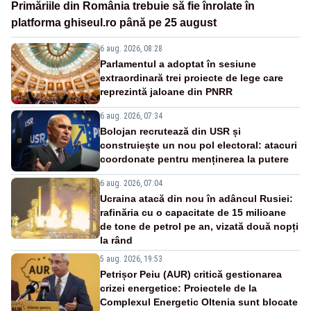
Primăriile din România trebuie să fie înrolate în
platforma ghiseul.ro până pe 25 august
6 aug. 2026, 08:28
Parlamentul a adoptat în sesiune
extraordinară trei proiecte de lege care
reprezintă jaloane din PNRR
6 aug. 2026, 07:34
Bolojan recrutează din USR și
construiește un nou pol electoral: atacuri
coordonate pentru menținerea la putere
6 aug. 2026, 07:04
Ucraina atacă din nou în adâncul Rusiei:
rafinăria cu o capacitate de 15 milioane
de tone de petrol pe an, vizată două nopți
la rând
5 aug. 2026, 19:53
Petrișor Peiu (AUR) critică gestionarea
crizei energetice: Proiectele de la
Complexul Energetic Oltenia sunt blocate