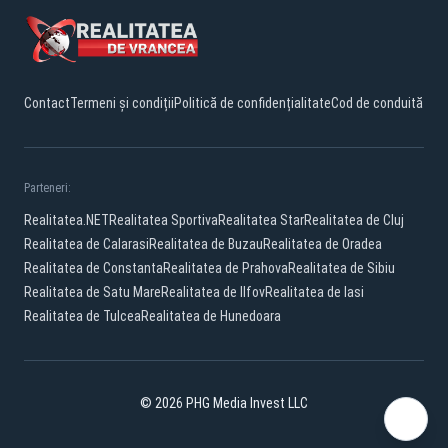
Contact
Termeni și condiții
Politică de confidențialitate
Cod de conduită
Parteneri:
Realitatea.NET
Realitatea Sportiva
Realitatea Star
Realitatea de Cluj
Realitatea de Calarasi
Realitatea de Buzau
Realitatea de Oradea
Realitatea de Constanta
Realitatea de Prahova
Realitatea de Sibiu
Realitatea de Satu Mare
Realitatea de Ilfov
Realitatea de Iasi
Realitatea de Tulcea
Realitatea de Hunedoara
© 2026 PHG Media Invest LLC
Facebook
YouTube