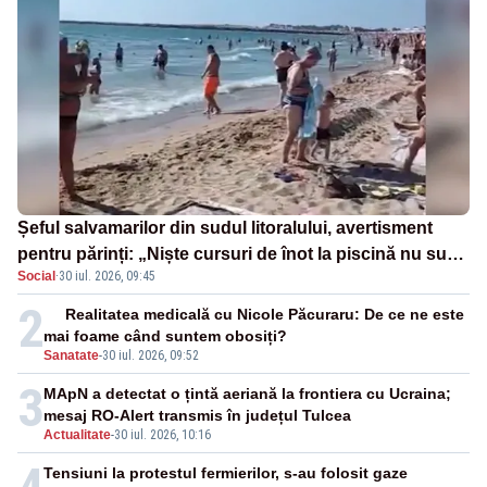
Șeful salvamarilor din sudul litoralului, avertisment
pentru părinți: „Niște cursuri de înot la piscină nu sunt
Social
·
30 iul. 2026, 09:45
suficiente”
2
Realitatea medicală cu Nicole Păcuraru: De ce ne este
mai foame când suntem obosiți?
Sanatate
-
30 iul. 2026, 09:52
3
MApN a detectat o țintă aeriană la frontiera cu Ucraina;
mesaj RO-Alert transmis în județul Tulcea
Actualitate
-
30 iul. 2026, 10:16
Tensiuni la protestul fermierilor, s-au folosit gaze