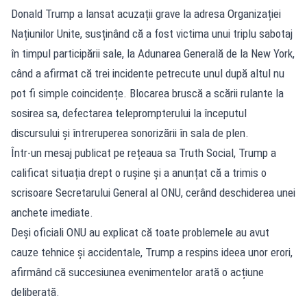
Donald Trump a lansat acuzații grave la adresa Organizației
Națiunilor Unite, susținând că a fost victima unui triplu sabotaj
în timpul participării sale, la Adunarea Generală de la New York,
când a afirmat că trei incidente petrecute unul după altul nu
pot fi simple coincidențe. Blocarea bruscă a scării rulante la
sosirea sa, defectarea teleprompterului la începutul
discursului și întreruperea sonorizării în sala de plen.
Într-un mesaj publicat pe rețeaua sa Truth Social, Trump a
calificat situația drept o rușine și a anunțat că a trimis o
scrisoare Secretarului General al ONU, cerând deschiderea unei
anchete imediate.
Deși oficiali ONU au explicat că toate problemele au avut
cauze tehnice și accidentale, Trump a respins ideea unor erori,
afirmând că succesiunea evenimentelor arată o acțiune
deliberată.