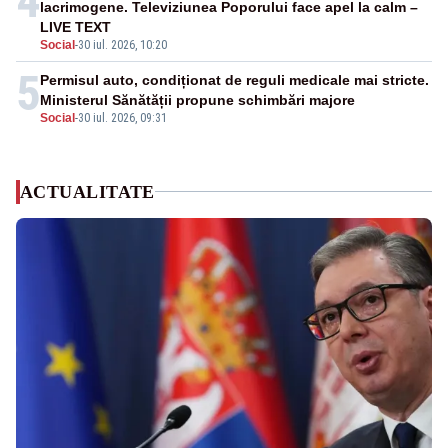
4
lacrimogene. Televiziunea Poporului face apel la calm –
LIVE TEXT
Social
-
30 iul. 2026, 10:20
5
Permisul auto, condiționat de reguli medicale mai stricte.
Ministerul Sănătății propune schimbări majore
Social
-
30 iul. 2026, 09:31
ACTUALITATE