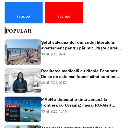
Facebook
YouTube
POPULAR
Șeful salvamarilor din sudul litoralului,
avertisment pentru părinți: „Niște cursuri
de înot la piscină nu sunt suficiente”
30 iul. 2026, 09:45
Realitatea medicală cu Nicole Păcuraru:
De ce ne este mai foame când suntem
obosiți?
30 iul. 2026, 09:52
MApN a detectat o țintă aeriană la
frontiera cu Ucraina; mesaj RO-Alert
transmis în județul Tulcea
30 iul. 2026, 10:16