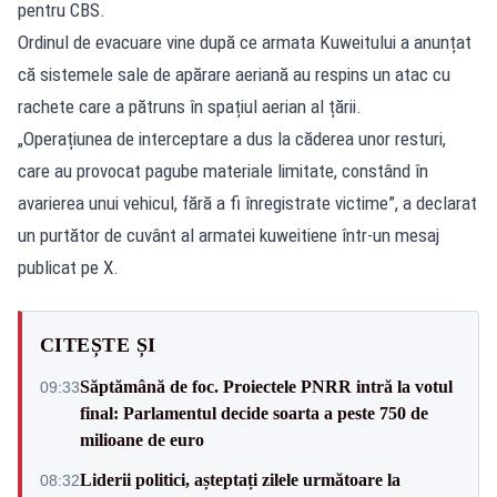
pentru CBS.
Ordinul de evacuare vine după ce armata Kuweitului a anunțat
că sistemele sale de apărare aeriană au respins un atac cu
rachete care a pătruns în spațiul aerian al țării.
„Operațiunea de interceptare a dus la căderea unor resturi,
care au provocat pagube materiale limitate, constând în
avarierea unui vehicul, fără a fi înregistrate victime”, a declarat
un purtător de cuvânt al armatei kuweitiene într-un mesaj
publicat pe X.
CITEȘTE ȘI
Săptămână de foc. Proiectele PNRR intră la votul
09:33
final: Parlamentul decide soarta a peste 750 de
milioane de euro
Liderii politici, așteptați zilele următoare la
08:32