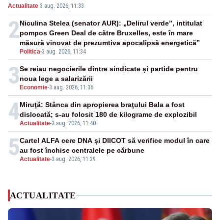
Actualitate
·
3 aug. 2026, 11:33
2
Niculina Stelea (senator AUR): „Delirul verde”, intitulat
pompos Green Deal de către Bruxelles, este în mare
măsură vinovat de prezumtiva apocalipsă energetică”
Politica
-
3 aug. 2026, 11:34
3
Se reiau negocierile dintre sindicate și partide pentru
noua lege a salarizării
Economie
-
3 aug. 2026, 11:36
4
Miruţă: Stânca din apropierea braţului Bala a fost
dislocată; s-au folosit 180 de kilograme de explozibil
Actualitate
-
3 aug. 2026, 11:40
5
Cartel ALFA cere DNA și DIICOT să verifice modul în care
au fost închise centralele pe cărbune
Actualitate
-
3 aug. 2026, 11:29
ACTUALITATE