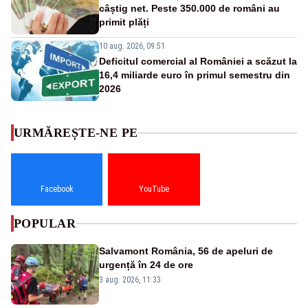
câștig net. Peste 350.000 de români au
primit plăți
10 aug. 2026, 09:51
Deficitul comercial al României a scăzut la
16,4 miliarde euro în primul semestru din
2026
URMĂREȘTE-NE PE
Facebook
YouTube
POPULAR
Salvamont România, 56 de apeluri de
urgență în 24 de ore
3 aug. 2026, 11:33