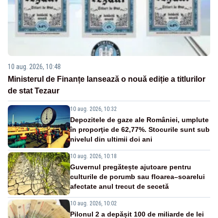
10 aug. 2026, 10:48
Ministerul de Finanțe lansează o nouă ediție a titlurilor
de stat Tezaur
10 aug. 2026, 10:32
Depozitele de gaze ale României, umplute
în proporţie de 62,77%. Stocurile sunt sub
nivelul din ultimii doi ani
10 aug. 2026, 10:18
Guvernul pregătește ajutoare pentru
culturile de porumb sau floarea–soarelui
afectate anul trecut de secetă
10 aug. 2026, 10:02
Pilonul 2 a depășit 100 de miliarde de lei