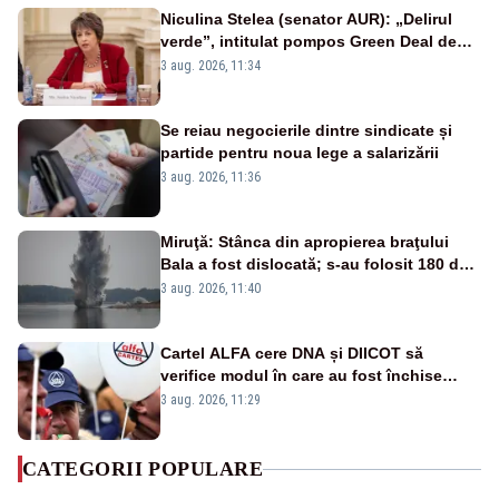
Niculina Stelea (senator AUR): „Delirul
verde”, intitulat pompos Green Deal de
către Bruxelles, este în mare măsură
3 aug. 2026, 11:34
vinovat de prezumtiva apocalipsă
energetică”
Se reiau negocierile dintre sindicate și
partide pentru noua lege a salarizării
3 aug. 2026, 11:36
Miruţă: Stânca din apropierea braţului
Bala a fost dislocată; s-au folosit 180 de
kilograme de explozibil
3 aug. 2026, 11:40
Cartel ALFA cere DNA și DIICOT să
verifice modul în care au fost închise
centralele pe cărbune
3 aug. 2026, 11:29
CATEGORII POPULARE