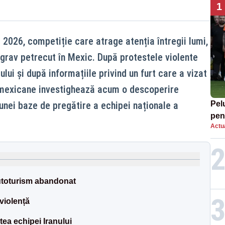
1
2026, competiție care atrage atenția întregii lumi,
 grav petrecut în Mexic. După protestele violente
lui și după informațiile privind un furt care a vizat
e mexicane investighează acum o descoperire
nei baze de pregătire a echipei naționale a
Pel
pen
Actua
eli
Lea
utoturism abandonat
violență
atea echipei Iranului