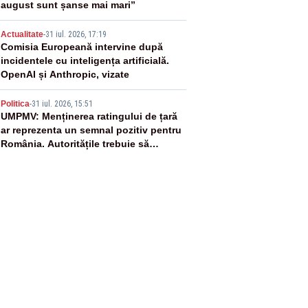
august sunt șanse mai mari”
4
Actualitate
-
31 iul. 2026, 17:19
Comisia Europeană intervine după
incidentele cu inteligența artificială.
OpenAI și Anthropic, vizate
5
Politica
-
31 iul. 2026, 15:51
UMPMV: Menținerea ratingului de țară
ar reprezenta un semnal pozitiv pentru
România. Autoritățile trebuie să
continue consolidarea stabilității
economice și financiare