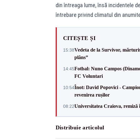
din întreaga lume, însă incidentele d
întrebare privind climatul din anumit
CITEȘTE ȘI
Vedeta de la Survivor, mărtur
15:38
plâns”
Fotbal: Nuno Campos (Dinamo) -
14:45
FC Voluntari
Înot: David Popovici - Campion
10:54
revenirea rușilor
Universitatea Craiova, remiză 
08:22
Distribuie articolul