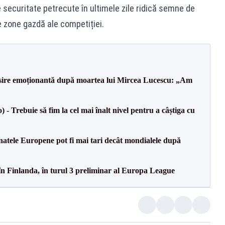
e securitate petrecute în ultimele zile ridică semne de
e zone gazdă ale competiției.
isire emoționantă după moartea lui Mircea Lucescu: „Am
 Trebuie să fim la cel mai înalt nivel pentru a câștiga cu
atele Europene pot fi mai tari decât mondialele după
în Finlanda, în turul 3 preliminar al Europa League