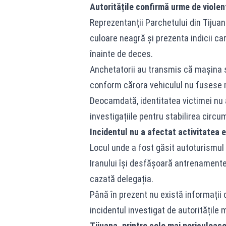
Autoritățile confirmă urme de violen
Reprezentanții Parchetului din Tijuan
culoare neagră și prezenta indicii c
înainte de deces.
Anchetatorii au transmis că mașina se
conform cărora vehiculul nu fusese m
Deocamdată, identitatea victimei nu a
investigațiile pentru stabilirea circu
Incidentul nu a afectat activitatea e
Locul unde a fost găsit autoturismul 
Iranului își desfășoară antrenamentel
cazată delegația.
Până în prezent nu există informații c
incidentul investigat de autoritățile
Tijuana, printre cele mai periculoas