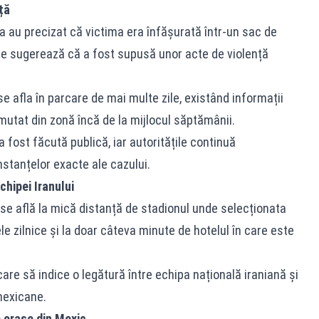
ță
a au precizat că victima era înfășurată într-un sac de
are sugerează că a fost supusă unor acte de violență
 afla în parcare de mai multe zile, existând informații
utat din zonă încă de la mijlocul săptămânii.
 fost făcută publică, iar autoritățile continuă
mstanțelor exacte ale cazului.
chipei Iranului
se află la mică distanță de stadionul unde selecționata
e zilnice și la doar câteva minute de hotelul în care este
are să indice o legătură între echipa națională iraniană și
 mexicane.
e orașe din Mexic