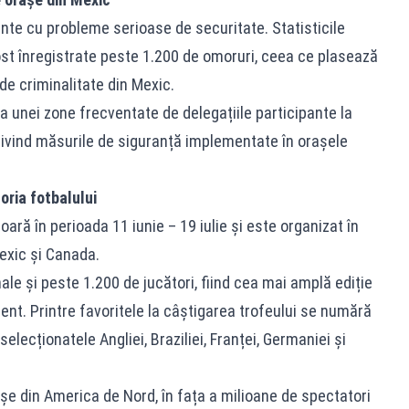
nte cu probleme serioase de securitate. Statisticile
fost înregistrate peste 1.200 de omoruri, ceea ce plasează
de criminalitate din Mexic.
a unei zone frecventate de delegațiile participante la
rivind măsurile de siguranță implementate în orașele
oria fotbalului
ă în perioada 11 iunie – 19 iulie și este organizat în
Mexic și Canada.
le și peste 1.200 de jucători, fiind cea mai amplă ediție
ent. Printre favoritele la câștigarea trofeului se numără
elecționatele Angliei, Braziliei, Franței, Germaniei și
șe din America de Nord, în fața a milioane de spectatori