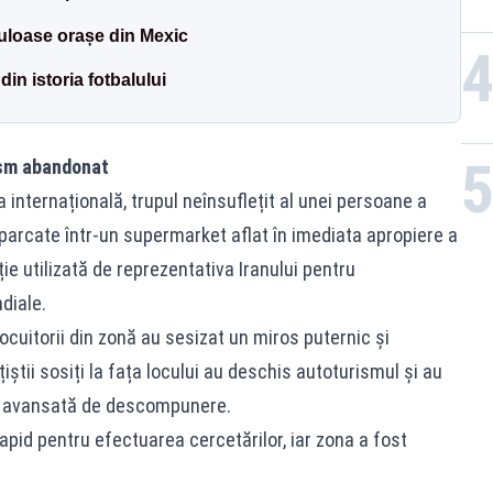
culoase orașe din Mexic
in istoria fotbalului
ism abandonat
 internațională, trupul neînsuflețit al unei persoane a
 parcate într-un supermarket aflat în imediata apropiere a
ție utilizată de reprezentativa Iranului pentru
diale.
cuitorii din zonă au sesizat un miros puternic și
iștii sosiți la fața locului au deschis autoturismul și au
are avansată de descompunere.
 rapid pentru efectuarea cercetărilor, iar zona a fost