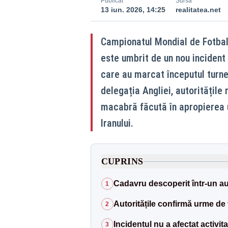
Publicat
Sursă
13 iun. 2026, 14:25
realitatea.net
Campionatul Mondial de Fotbal 
este umbrit de un nou incident
care au marcat începutul turneu
delegația Angliei, autoritățil
macabră făcută în apropierea u
Iranului.
CUPRINS
Cadavru descoperit într-un a
1
Autoritățile confirmă urme de 
2
Incidentul nu a afectat activit
3