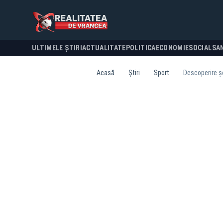
ULTIMELE ȘTIRI
ACTUALITATE
POLITICA
ECONOMIE
SOCIAL
SA
Acasă
Știri
Sport
Descoperire ș