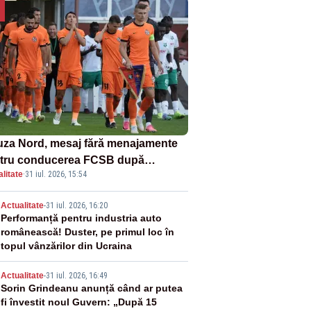
uza Nord, mesaj fără menajamente
tru conducerea FCSB după
litate
·
31 iul. 2026, 15:54
minarea rușinoasă din Conference
gue
2
Actualitate
-
31 iul. 2026, 16:20
Performanță pentru industria auto
românească! Duster, pe primul loc în
topul vânzărilor din Ucraina
3
Actualitate
-
31 iul. 2026, 16:49
Sorin Grindeanu anunță când ar putea
fi învestit noul Guvern: „După 15