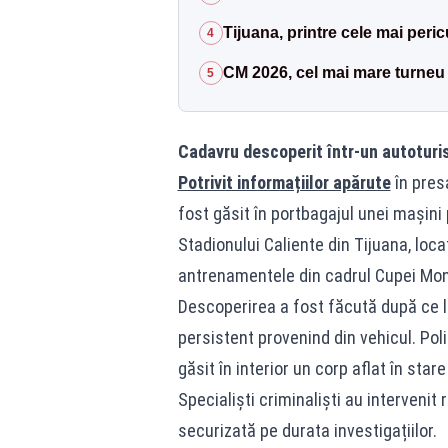
Tijuana, printre cele mai peri
4
CM 2026, cel mai mare turneu d
5
Cadavru descoperit într-un autotur
Potrivit informațiilor apărute
în presa
fost găsit în portbagajul unei mașini
Stadionului Caliente din Tijuana, loca
antrenamentele din cadrul Cupei Mon
Descoperirea a fost făcută după ce lo
persistent provenind din vehicul. Poliț
găsit în interior un corp aflat în st
Specialiști criminaliști au intervenit
securizată pe durata investigațiilor.