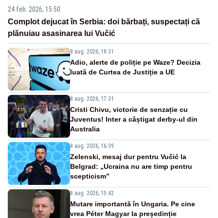
24 feb. 2026, 15:50
Complot dejucat în Serbia: doi bărbați, suspectați că
plănuiau asasinarea lui Vučić
8 aug. 2026, 18:31
Adio, alerte de poliție pe Waze? Decizia
luată de Curtea de Justiție a UE
8 aug. 2026, 17:31
Cristi Chivu, victorie de senzație cu
Juventus! Inter a câștigat derby-ul din
Australia
8 aug. 2026, 16:39
Zelenski, mesaj dur pentru Vučić la
Belgrad: „Ucraina nu are timp pentru
scepticism”
8 aug. 2026, 15:42
Mutare importantă în Ungaria. Pe cine
vrea Péter Magyar la președinție