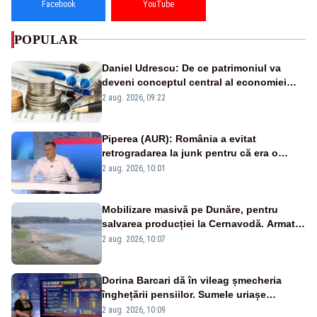
Facebook
YouTube
POPULAR
Daniel Udrescu: De ce patrimoniul va
deveni conceptul central al economiei
viitoare?
2 aug. 2026, 09:22
Piperea (AUR): România a evitat
retrogradarea la junk pentru că era o
catastrofă pentru bănci și fondurile de
2 aug. 2026, 10:01
pensii
Mobilizare masivă pe Dunăre, pentru
salvarea producției la Cernavodă. Armata
va detona o stâncă și va devia apa
2 aug. 2026, 10:07
fluviului - IMAGINI AERIENE
Dorina Barcari dă în vileag șmecheria
înghețării pensiilor. Sumele uriașe
pierdute de fiecare român
2 aug. 2026, 10:09