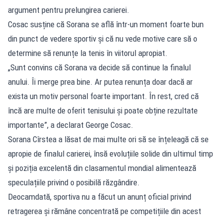
argument pentru prelungirea carierei.
Cosac susține că Sorana se află într-un moment foarte bun
din punct de vedere sportiv și că nu vede motive care să o
determine să renunțe la tenis în viitorul apropiat.
„Sunt convins că Sorana va decide să continue la finalul
anului. Îi merge prea bine. Ar putea renunța doar dacă ar
exista un motiv personal foarte important. În rest, cred că
încă are multe de oferit tenisului și poate obține rezultate
importante”, a declarat George Cosac.
Sorana Cîrstea a lăsat de mai multe ori să se înțeleagă că se
apropie de finalul carierei, însă evoluțiile solide din ultimul timp
și poziția excelentă din clasamentul mondial alimentează
speculațiile privind o posibilă răzgândire.
Deocamdată, sportiva nu a făcut un anunț oficial privind
retragerea și rămâne concentrată pe competițiile din acest