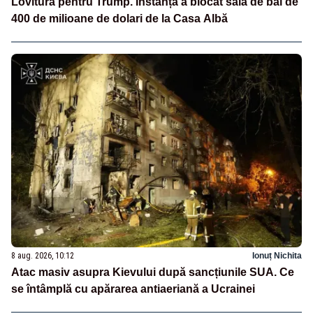
Lovitură pentru Trump. Instanța a blocat sala de bal de
400 de milioane de dolari de la Casa Albă
8 aug. 2026, 10:12
Ionuț Nichita
Atac masiv asupra Kievului după sancțiunile SUA. Ce
se întâmplă cu apărarea antiaeriană a Ucrainei