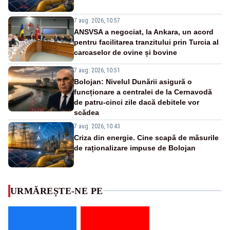
7 aug. 2026, 10:57
ANSVSA a negociat, la Ankara, un acord
pentru facilitarea tranzitului prin Turcia al
carcaselor de ovine și bovine
7 aug. 2026, 10:51
Bolojan: Nivelul Dunării asigură o
funcționare a centralei de la Cernavodă
de patru-cinci zile dacă debitele vor
scădea
7 aug. 2026, 10:43
Criza din energie. Cine scapă de măsurile
de raționalizare impuse de Bolojan
URMĂREȘTE-NE PE