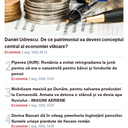
Daniel Udrescu: De ce patrimoniul va deveni conceptul
central al economiei viitoare?
Economie
·
2 aug. 2026, 09:22
2
Piperea (AUR): România a evitat retrogradarea la junk
pentru că era o catastrofă pentru bănci și fondurile de
pensii
Economie
-
2 aug. 2026, 10:01
3
Mobilizare masivă pe Dunăre, pentru salvarea producției
la Cernavodă. Armata va detona o stâncă și va devia apa
fluviului - IMAGINI AERIENE
Economie
-
2 aug. 2026, 10:07
4
Dorina Barcari dă în vileag șmecheria înghețării pensiilor.
Sumele uriașe pierdute de fiecare român
Economie
-
2 aug. 2026, 10:09