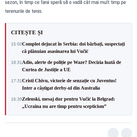
sezon, în timp ce fanii speră să o vadă cât mai mult timp pe
terenurile de tenis.
CITEȘTE ȘI
Complot dejucat în Serbia: doi bărbați, suspectați
15:50
că plănuiau asasinarea lui Vučić
Adio, alerte de poliție pe Waze? Decizia luată de
18:31
Curtea de Justiție a UE
Cristi Chivu, victorie de senzație cu Juventus!
17:31
Inter a câștigat derby-ul din Australia
Zelenski, mesaj dur pentru Vučić la Belgrad:
16:39
„Ucraina nu are timp pentru scepticism”