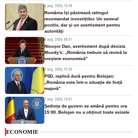
8 aug. 2026, 10:38
România își păstrează ratingul
recomandat investițiilor. Un semnal
pozitiv, dar și un avertisment pentru
autorități
8 aug. 2026, 08:51
Nicușor Dan, avertisment după decizia
Moody’s: „România trebuie să revină la
creștere economică”
7 aug. 2026, 15:26
PSD, replică dură pentru Bolojan:
„România este într-o situație de forță
majoră”
7 aug. 2026, 14:51
Ședința de guvern se amână pentru ora
15:00. Bolojan nu a obținut toate avizele
ECONOMIE