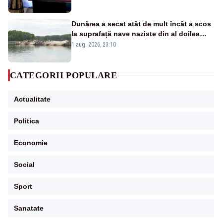
Dunărea a secat atât de mult încât a scos
la suprafață nave naziste din al doilea
război mondial
1 aug. 2026, 23:10
CATEGORII POPULARE
Actualitate
Politica
Economie
Social
Sport
Sanatate