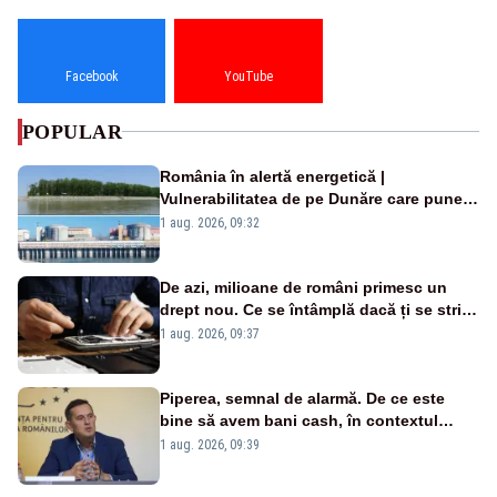
Facebook
YouTube
POPULAR
România în alertă energetică |
Vulnerabilitatea de pe Dunăre care pune
în pericol Centrala Cernavodă era
1 aug. 2026, 09:32
cunoscută de pe vremea lui Ceaușescu
De azi, milioane de români primesc un
drept nou. Ce se întâmplă dacă ți se strică
un produs
1 aug. 2026, 09:37
Piperea, semnal de alarmă. De ce este
bine să avem bani cash, în contextul
alertei energetice?
1 aug. 2026, 09:39