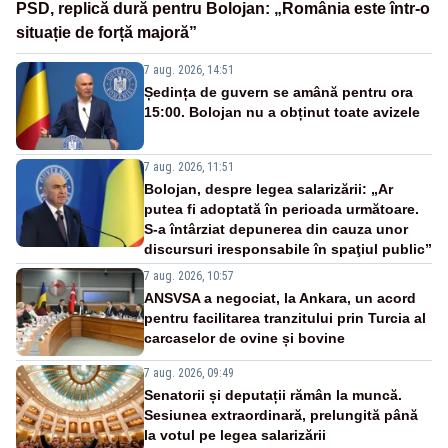
PSD, replică dură pentru Bolojan: „România este într-o
situație de forță majoră”
7 aug. 2026, 14:51
Ședința de guvern se amână pentru ora
15:00. Bolojan nu a obținut toate avizele
7 aug. 2026, 11:51
Bolojan, despre legea salarizării: „Ar
putea fi adoptată în perioada următoare.
S-a întârziat depunerea din cauza unor
discursuri iresponsabile în spaţiul public”
7 aug. 2026, 10:57
ANSVSA a negociat, la Ankara, un acord
pentru facilitarea tranzitului prin Turcia al
carcaselor de ovine și bovine
7 aug. 2026, 09:49
Senatorii și deputații rămân la muncă.
Sesiunea extraordinară, prelungită până
la votul pe legea salarizării