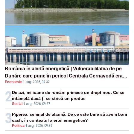
România în alertă energetică | Vulnerabilitatea de pe
Dunăre care pune în pericol Centrala Cernavodă era
Economie
·
1 aug. 2026, 09:32
cunoscută de pe vremea lui Ceaușescu
2
De azi, milioane de români primesc un drept nou. Ce se
întâmplă dacă ți se strică un produs
Social
-
1 aug. 2026, 09:37
3
Piperea, semnal de alarmă. De ce este bine să avem bani
cash, în contextul alertei energetice?
Politica
-
1 aug. 2026, 09:39