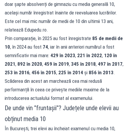
doar șapte absolvenți de gimnaziu cu media generală 10,
același număr înregistrat înainte de reevaluarea lucrărilor.
Este cel mai mic număr de medii de 10 din ultimii 13 ani,
relatează
Edupedu.ro
.
Prin comparație, în 2025 au fost înregistrate
85 de medii de
10
, în 2024 au fost
74
, iar în anii anteriori numărul a fost
semnificativ mai mare:
429 în 2023
,
221 în 2022
,
120 în
2021
,
892 în 2020
,
459 în 2019
,
345 în 2018
,
497 în 2017
,
253 în 2016
,
456 în 2015
,
225 în 2014
și
856 în 2013
.
Scăderea din acest an marchează cea mai redusă
performanță în ceea ce privește mediile maxime de la
introducerea actualului format al examenului.
De unde vin "fruntașii"? Județele unde elevii au
obținut media 10
În București, trei elevi au încheiat examenul cu media 10,