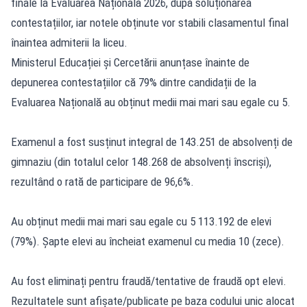
finale la Evaluarea Națională 2026, după soluționarea
contestațiilor, iar notele obținute vor stabili clasamentul final
înaintea admiterii la liceu.
Ministerul Educației și Cercetării anunțase înainte de
depunerea contestațiilor că 79% dintre candidații de la
Evaluarea Națională
au obținut medii mai mari sau egale cu 5.
Examenul a fost susținut integral de 143.251 de absolvenți de
gimnaziu (din totalul celor 148.268 de absolvenți înscriși),
rezultând o rată de participare de 96,6%.
Au obținut medii mai mari sau egale cu 5 113.192 de elevi
(79%). Șapte elevi au încheiat examenul cu media 10 (zece).
Au fost eliminați pentru fraudă/tentative de fraudă opt elevi.
Rezultatele sunt afișate/publicate pe baza codului unic alocat