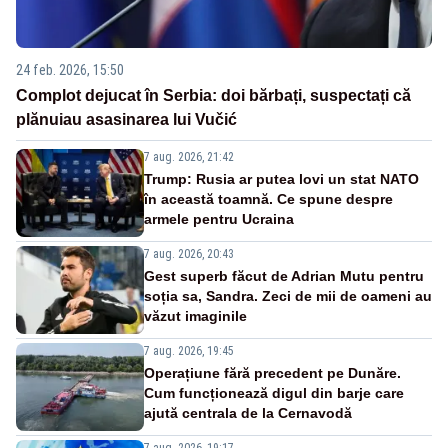
24 feb. 2026, 15:50
Complot dejucat în Serbia: doi bărbați, suspectați că
plănuiau asasinarea lui Vučić
7 aug. 2026, 21:42
Trump: Rusia ar putea lovi un stat NATO
în această toamnă. Ce spune despre
armele pentru Ucraina
7 aug. 2026, 20:43
Gest superb făcut de Adrian Mutu pentru
soția sa, Sandra. Zeci de mii de oameni au
văzut imaginile
7 aug. 2026, 19:45
Operațiune fără precedent pe Dunăre.
Cum funcționează digul din barje care
ajută centrala de la Cernavodă
7 aug. 2026, 19:17