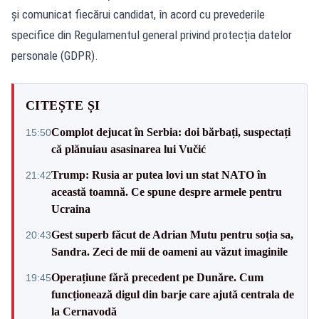
și comunicat fiecărui candidat, în acord cu prevederile
specifice din Regulamentul general privind protecția datelor
personale (GDPR).
CITEȘTE ȘI
Complot dejucat în Serbia: doi bărbați, suspectați
15:50
că plănuiau asasinarea lui Vučić
Trump: Rusia ar putea lovi un stat NATO în
21:42
această toamnă. Ce spune despre armele pentru
Ucraina
Gest superb făcut de Adrian Mutu pentru soția sa,
20:43
Sandra. Zeci de mii de oameni au văzut imaginile
Operațiune fără precedent pe Dunăre. Cum
19:45
funcționează digul din barje care ajută centrala de
la Cernavodă