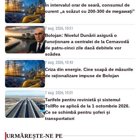
În intervalul orar de seară, consumul de
curent „a scăzut cu 200-300 de megawați”
7 aug. 2026, 10:51
Bolojan: Nivelul Dunării asigură o
funcționare a centralei de la Cernavodă
de patru-cinci zile dacă debitele vor
scădea
7 aug. 2026, 10:43
Criza din energie. Cine scapă de măsurile
de raționalizare impuse de Bolojan
7 aug. 2026, 10:01
Tarifele pentru rovinietă și sistemul
TollRo se aplică de la 1 octombrie 2026.
Ce se schimbă pentru șoferi și
transportatori
URMĂREȘTE-NE PE