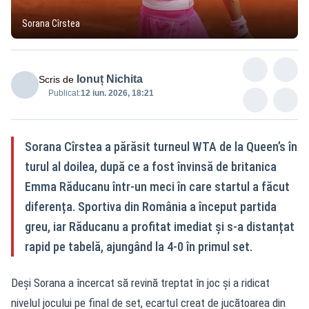
Sorana Cîrstea
Ionuț Nichita
Scris de
Publicat:
12 iun. 2026, 18:21
Sorana Cîrstea a părăsit turneul WTA de la Queen’s în
turul al doilea, după ce a fost învinsă de britanica
Emma Răducanu într-un meci în care startul a făcut
diferența. Sportiva din România a început partida
greu, iar Răducanu a profitat imediat și s-a distanțat
rapid pe tabelă, ajungând la 4-0 în primul set.
Deși Sorana a încercat să revină treptat în joc și a ridicat
nivelul jocului pe final de set, ecartul creat de jucătoarea din