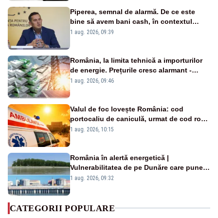
Piperea, semnal de alarmă. De ce este
bine să avem bani cash, în contextul
alertei energetice?
1 aug. 2026, 09:39
România, la limita tehnică a importurilor
de energie. Prețurile cresc alarmant -
Analiză Realitatea Plus
1 aug. 2026, 09:46
Valul de foc lovește România: cod
portocaliu de caniculă, urmat de cod roșu
duminică. Temperaturile urcă spre 40°C
1 aug. 2026, 10:15
România în alertă energetică |
Vulnerabilitatea de pe Dunăre care pune
în pericol Centrala Cernavodă era
1 aug. 2026, 09:32
cunoscută de pe vremea lui Ceaușescu
CATEGORII POPULARE