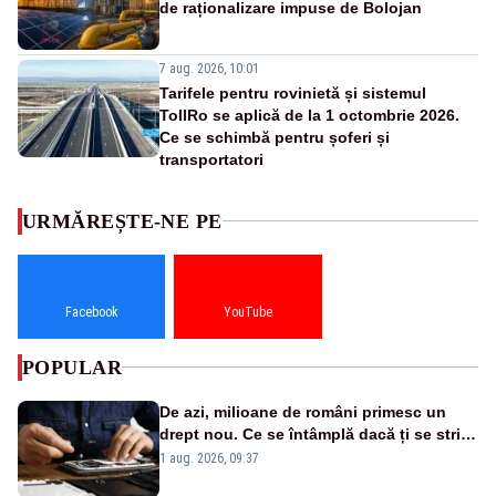
de raționalizare impuse de Bolojan
7 aug. 2026, 10:01
Tarifele pentru rovinietă și sistemul
TollRo se aplică de la 1 octombrie 2026.
Ce se schimbă pentru șoferi și
transportatori
URMĂREȘTE-NE PE
Facebook
YouTube
POPULAR
De azi, milioane de români primesc un
drept nou. Ce se întâmplă dacă ți se strică
un produs
1 aug. 2026, 09:37