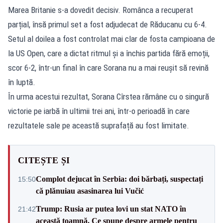
Marea Britanie s-a dovedit decisiv. Românca a recuperat
parțial, însă primul set a fost adjudecat de Răducanu cu 6-4.
Setul al doilea a fost controlat mai clar de fosta campioana de
la US Open, care a dictat ritmul și a închis partida fără emoții,
scor 6-2, într-un final în care Sorana nu a mai reușit să revină
în luptă.
În urma acestui rezultat, Sorana Cîrstea rămâne cu o singură
victorie pe iarbă în ultimii trei ani, într-o perioadă în care
rezultatele sale pe această suprafață au fost limitate.
CITEȘTE ȘI
Complot dejucat în Serbia: doi bărbați, suspectați
15:50
că plănuiau asasinarea lui Vučić
Trump: Rusia ar putea lovi un stat NATO în
21:42
această toamnă. Ce spune despre armele pentru