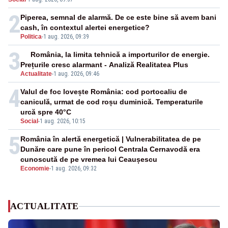
2
Piperea, semnal de alarmă. De ce este bine să avem bani
cash, în contextul alertei energetice?
Politica
-
1 aug. 2026, 09:39
3
România, la limita tehnică a importurilor de energie.
Prețurile cresc alarmant - Analiză Realitatea Plus
Actualitate
-
1 aug. 2026, 09:46
4
Valul de foc lovește România: cod portocaliu de
caniculă, urmat de cod roșu duminică. Temperaturile
urcă spre 40°C
Social
-
1 aug. 2026, 10:15
5
România în alertă energetică | Vulnerabilitatea de pe
Dunăre care pune în pericol Centrala Cernavodă era
cunoscută de pe vremea lui Ceaușescu
Economie
-
1 aug. 2026, 09:32
ACTUALITATE