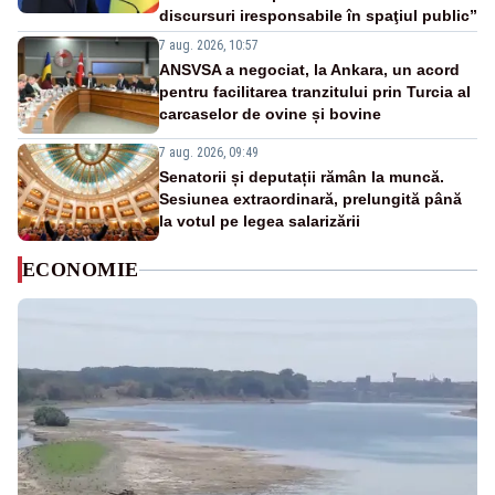
discursuri iresponsabile în spaţiul public”
7 aug. 2026, 10:57
ANSVSA a negociat, la Ankara, un acord
pentru facilitarea tranzitului prin Turcia al
carcaselor de ovine și bovine
7 aug. 2026, 09:49
Senatorii și deputații rămân la muncă.
Sesiunea extraordinară, prelungită până
la votul pe legea salarizării
ECONOMIE