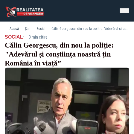
Acasă
Știri
Social
Călin Georgescu, din nou la poliție: "Adevărul și conștiința noastră țin România în viață”
·
SOCIAL
3 min citire
Călin Georgescu, din nou la poliție:
"Adevărul și conștiința noastră țin
România în viață”