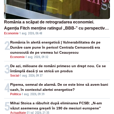
România a scăpat de retrogradarea economiei.
Agenția Fitch menține ratingul „BBB-” cu perspectivă
Economie
·
1 aug. 2026, 06:48
negativă
2
România în alertă energetică | Vulnerabilitatea de pe
Dunăre care pune în pericol Centrala Cernavodă era
cunoscută de pe vremea lui Ceaușescu
Economie
-
1 aug. 2026, 09:32
3
De azi, milioane de români primesc un drept nou. Ce se
întâmplă dacă ți se strică un produs
Social
-
1 aug. 2026, 09:37
4
Piperea, semnal de alarmă. De ce este bine să avem bani
cash, în contextul alertei energetice?
Politica
-
1 aug. 2026, 09:39
5
Mihai Stoica a răbufnit după eliminarea FCSB: „N-am
văzut asemenea greșeli în 190 de meciuri europene”
Actualitate
-
31 iul. 2026, 21:35