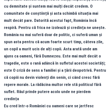
cu demnitate și suntem mai mulți decât credem. O
comunitate de conștiință și asta schimbă situația mai
mult decât pare. Datorită acestui fapt,
România încă
respiră.
Pentru că frica ne izolează și credința ne unește.
România nu mai suferă doar de politic, ci suferă uman și
spun asta pentru că acum foarte scurt timp, câteva zile,
un copil a murit ucis de alți copii. Asta arată unde am
ajuns ca oameni, fără Dumnezeu. Este mai mult decât o
tragedie, este o rană adâncă în sufletul acestei societăți;
este O criză de sens a familiei și a țării deopotrivă. Pentru
că copiii nu devin violenți din senin, ci când cresc fără
repere morale. La rădăcina multor rele stă politicul fără
suflet. Răul prinde putere acolo unde ne pierdem
credința
Eu cred într-o României cu oameni care se jertfesc