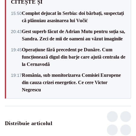
CITEȘTE ȘI
Complot dejucat în Serbia: doi bărbați, suspectați
15:50
că plănuiau asasinarea lui Vučić
Gest superb făcut de Adrian Mutu pentru soția sa,
20:43
Sandra. Zeci de mii de oameni au văzut imaginile
Operațiune fără precedent pe Dunăre. Cum
19:45
funcționează digul din barje care ajută centrala de
la Cernavodă
România, sub monitorizarea Comisiei Europene
19:17
din cauza crizei energetice. Ce cere Victor
Negrescu
Distribuie articolul