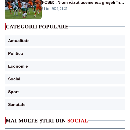
FCSB: „N-am văzut asemenea greșeli în
190 de meciuri europene”
31 iul. 2026, 21:35
CATEGORII POPULARE
Actualitate
Politica
Economie
Social
Sport
Sanatate
MAI MULTE ȘTIRI DIN
SOCIAL