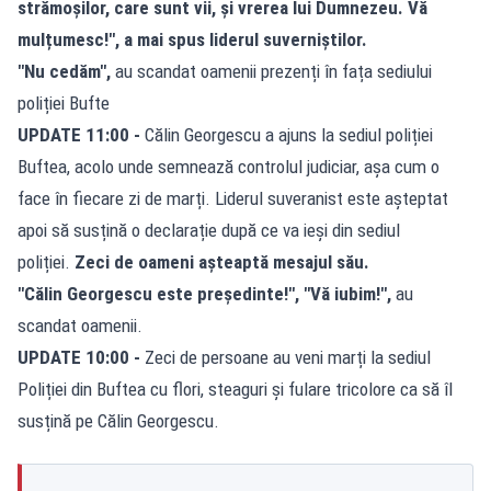
strămoșilor, care sunt vii, și vrerea lui Dumnezeu. Vă
mulțumesc!", a mai spus liderul suverniștilor.
"Nu cedăm",
au scandat oamenii prezenți în fața sediului
poliției Bufte
UPDATE 11:00 -
Călin Georgescu a ajuns la sediul poliției
Buftea, acolo unde semnează controlul judiciar, așa cum o
face în fiecare zi de marți. Liderul suveranist este așteptat
apoi să susțină o declarație după ce va ieși din sediul
poliției.
Zeci de oameni așteaptă mesajul său.
"Călin Georgescu este președinte!", "Vă iubim!",
au
scandat oamenii.
UPDATE 10:00 -
Zeci de persoane au veni marți la sediul
Poliției din Buftea cu flori, steaguri și fulare tricolore ca să îl
susțină pe Călin Georgescu.