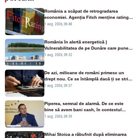
România a scăpat de retrogradarea
economiei. Agenția Fitch menține ratingul
„BBB-” cu perspectivă negativă
1 aug. 2026, 06:48
România în alertă energetică |
Vulnerabilitatea de pe Dunăre care pune
în pericol Centrala Cernavodă era
1 aug. 2026, 09:32
cunoscută de pe vremea lui Ceaușescu
De azi, milioane de români primesc un
drept nou. Ce se întâmplă dacă ți se strică
un produs
1 aug. 2026, 09:37
Piperea, semnal de alarmă. De ce este
bine să avem bani cash, în contextul
alertei energetice?
1 aug. 2026, 09:39
Mihai Stoica a răbufnit după eliminarea