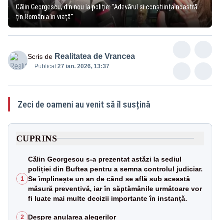
Călin Georgescu, din nou la poliție: "Adevărul și conștiința noastră
țin România în viață”
Realitatea de Vrancea
Scris de
Publicat:
27 ian. 2026, 13:37
Zeci de oameni au venit să îl susțină
CUPRINS
Călin Georgescu s-a prezentat astăzi la sediul
poliției din Buftea pentru a semna controlul judiciar.
Se împlinește un an de când se află sub această
1
măsură preventivă, iar în săptămânile următoare vor
fi luate mai multe decizii importante în instanță.
Despre anularea alegerilor
2