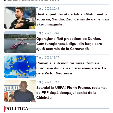
7 aug. 2026, 20:43
Gest superb făcut de Adrian Mutu pentru
soția sa, Sandra. Zeci de mii de oameni au
văzut imaginile
7 aug. 2026, 19:45
Operațiune fără precedent pe Dunăre.
Cum funcționează digul din barje care
ajută centrala de la Cernavodă
7 aug. 2026, 19:17
România, sub monitorizarea Comisiei
Europene din cauza crizei energetice. Ce
cere Victor Negrescu
7 aug. 2026, 18:56
Scandal la UEFA! Florin Prunea, reclamat
de FRF după derapajul sexist de la
Chișinău
POLITICA