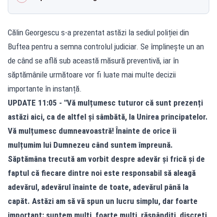
Călin Georgescu s-a prezentat astăzi la sediul poliției din
Buftea pentru a semna controlul judiciar. Se împlinește un an
de când se află sub această măsură preventivă, iar în
săptămânile următoare vor fi luate mai multe decizii
importante în instanță.
UPDATE 11:05 -
"Vă mulțumesc tuturor că sunt prezenți
astăzi aici, ca de altfel și sâmbătă, la Unirea principatelor.
Vă mulțumesc dumneavoastră! Înainte de orice îi
mulțumim lui Dumnezeu când suntem împreună.
Săptămâna trecută am vorbit despre adevăr și frică și de
faptul că fiecare dintre noi este responsabil să aleagă
adevărul, adevărul înainte de toate, adevărul până la
capăt. Astăzi am să vă spun un lucru simplu, dar foarte
important: suntem mulți, foarte mulți, răspândiți, discreți,