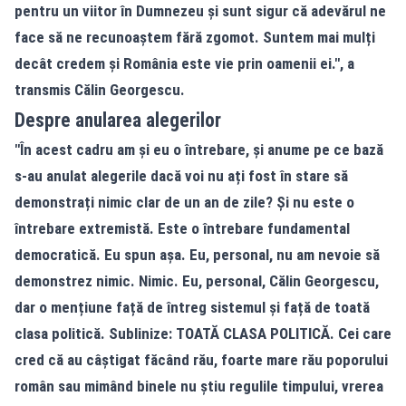
pentru un viitor în Dumnezeu și sunt sigur că adevărul ne
face să ne recunoaștem fără zgomot. Suntem mai mulți
decât credem și România este vie prin oamenii ei.", a
transmis Călin Georgescu.
Despre anularea alegerilor
"În acest cadru am și eu o întrebare, și anume pe ce bază
s-au anulat alegerile dacă voi nu ați fost în stare să
demonstrați nimic clar de un an de zile? Și nu este o
întrebare extremistă. Este o întrebare fundamental
democratică. Eu spun așa. Eu, personal, nu am nevoie să
demonstrez nimic. Nimic. Eu, personal, Călin Georgescu,
dar o mențiune față de întreg sistemul și față de toată
clasa politică. Sublinize: TOATĂ CLASA POLITICĂ. Cei care
cred că au câștigat făcând rău, foarte mare rău poporului
român sau mimând binele nu știu regulile timpului, vrerea