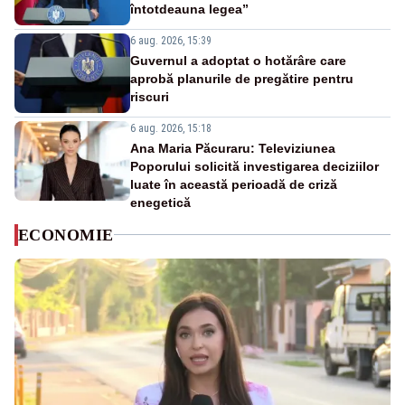
întotdeauna legea”
6 aug. 2026, 15:39
Guvernul a adoptat o hotărâre care
aprobă planurile de pregătire pentru
riscuri
6 aug. 2026, 15:18
Ana Maria Păcuraru: Televiziunea
Poporului solicită investigarea deciziilor
luate în această perioadă de criză
enegetică
ECONOMIE