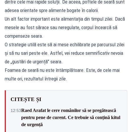
dintre cele mai rapide soluții. De aceea, poftele de seară sunt
adesea orientate spre alimente bogate în calorii.
Un alt factor important este alimentația din timpul zilei. Dacă
mesele au fost sărace sau neregulate, corpul încearcă să
compenseze seara.
O strategie utilă este să ai mese echilibrate pe parcursul zilei
și să nu sari peste ele. Astfel, vei reduce semnificativ nevoia
de „gustări de urgență” seara.
Foamea de seară nu este întâmplătoare. Este, de cele mai
multe ori, rezultatul întregii zile.
CITEȘTE ȘI
Raed Arafat le cere românilor să se pregătească
12:53
pentru pene de curent. Ce trebuie să conțină kitul
de urgență