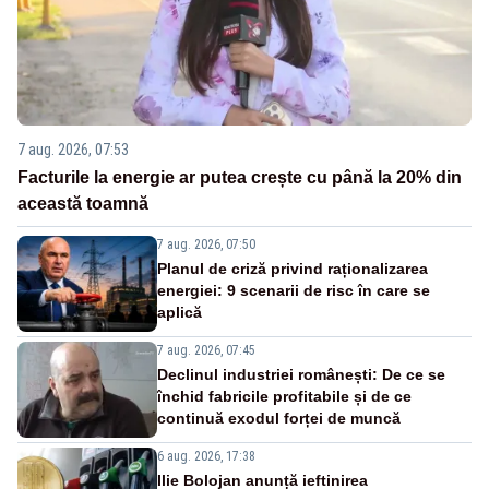
7 aug. 2026, 07:53
Facturile la energie ar putea crește cu până la 20% din
această toamnă
7 aug. 2026, 07:50
Planul de criză privind raționalizarea
energiei: 9 scenarii de risc în care se
aplică
7 aug. 2026, 07:45
Declinul industriei românești: De ce se
închid fabricile profitabile și de ce
continuă exodul forței de muncă
6 aug. 2026, 17:38
Ilie Bolojan anunță ieftinirea