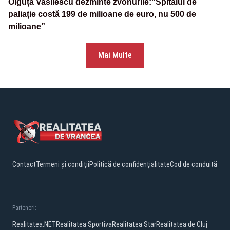
Olguța Vasilescu dezminte zvonurile:”Spitalul de
paliație costă 199 de milioane de euro, nu 500 de
milioane”
Mai Multe
Contact
Termeni și condiții
Politică de confidențialitate
Cod de conduită
Parteneri:
Realitatea.NET
Realitatea Sportiva
Realitatea Star
Realitatea de Cluj