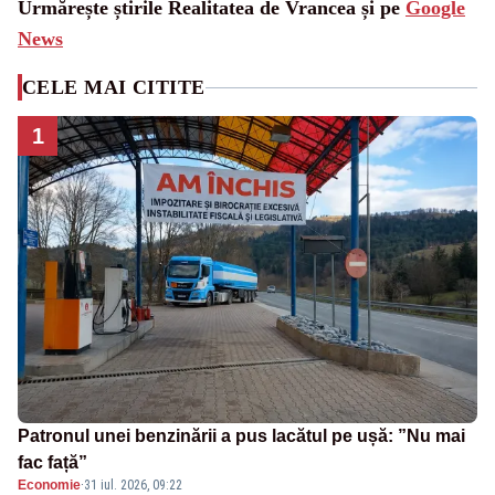
Urmărește știrile Realitatea de Vrancea și pe
Google
News
CELE MAI CITITE
1
Patronul unei benzinării a pus lacătul pe ușă: ”Nu mai
fac față”
Economie
·
31 iul. 2026, 09:22