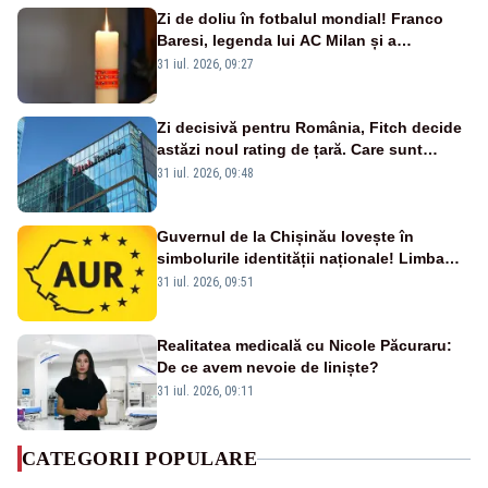
Zi de doliu în fotbalul mondial! Franco
Baresi, legenda lui AC Milan și a
naționalei Italiei, a murit
31 iul. 2026, 09:27
Zi decisivă pentru România, Fitch decide
astăzi noul rating de țară. Care sunt
efectele retrogradării la categoria „junk”
31 iul. 2026, 09:48
Guvernul de la Chișinău lovește în
simbolurile identității naționale! Limba
română nu se economisește! Limba
31 iul. 2026, 09:51
română se sărbătorește!
Realitatea medicală cu Nicole Păcuraru:
De ce avem nevoie de liniște?
31 iul. 2026, 09:11
CATEGORII POPULARE