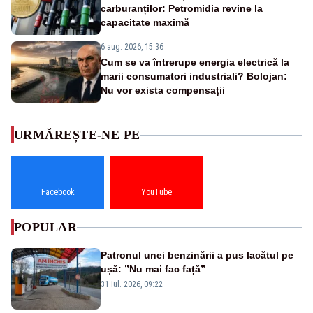
carburanților: Petromidia revine la
capacitate maximă
6 aug. 2026, 15:36
Cum se va întrerupe energia electrică la
marii consumatori industriali? Bolojan:
Nu vor exista compensații
URMĂREȘTE-NE PE
Facebook
YouTube
POPULAR
Patronul unei benzinării a pus lacătul pe
ușă: ”Nu mai fac față”
31 iul. 2026, 09:22