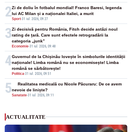
2
Zi de doliu în fotbalul mondial! Franco Baresi, legenda
lui AC Milan și a naționalei Italiei, a murit
Sport
-
31 iul. 2026, 09:27
3
Zi decisivă pentru România, Fitch decide astăzi noul
rating de țară. Care sunt efectele retrogradării la
categoria „junk”
Economie
-
31 iul. 2026, 09:48
4
Guvernul de la Chișinău lovește în simbolurile identității
naționale! Limba română nu se economisește! Limba
română se sărbătorește!
Politica
-
31 iul. 2026, 09:51
5
Realitatea medicală cu Nicole Păcuraru: De ce avem
nevoie de liniște?
Sanatate
-
31 iul. 2026, 09:11
ACTUALITATE