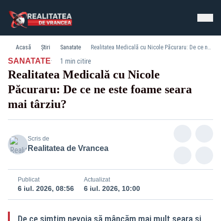
Acasă
Știri
Sanatate
Realitatea Medicală cu Nicole Păcuraru: De ce ne este foame seara mai târziu?
·
SANATATE
1 min citire
Realitatea Medicală cu Nicole
Păcuraru: De ce ne este foame seara
mai târziu?
Scris de
Realitatea de Vrancea
Publicat
Actualizat
6 iul. 2026, 08:56
6 iul. 2026, 10:00
De ce simțim nevoia să mâncăm mai mult seara și