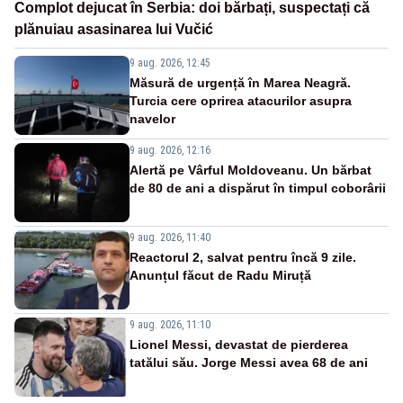
Complot dejucat în Serbia: doi bărbați, suspectați că
plănuiau asasinarea lui Vučić
9 aug. 2026, 12:45
Măsură de urgență în Marea Neagră.
Turcia cere oprirea atacurilor asupra
navelor
9 aug. 2026, 12:16
Alertă pe Vârful Moldoveanu. Un bărbat
de 80 de ani a dispărut în timpul coborârii
9 aug. 2026, 11:40
Reactorul 2, salvat pentru încă 9 zile.
Anunțul făcut de Radu Miruță
9 aug. 2026, 11:10
Lionel Messi, devastat de pierderea
tatălui său. Jorge Messi avea 68 de ani