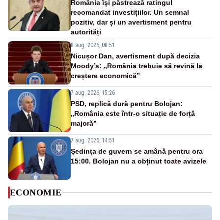
România își păstrează ratingul
recomandat investițiilor. Un semnal
pozitiv, dar și un avertisment pentru
autorități
8 aug. 2026, 08:51
Nicușor Dan, avertisment după decizia
Moody’s: „România trebuie să revină la
creștere economică”
7 aug. 2026, 15:26
PSD, replică dură pentru Bolojan:
„România este într-o situație de forță
majoră”
7 aug. 2026, 14:51
Ședința de guvern se amână pentru ora
15:00. Bolojan nu a obținut toate avizele
ECONOMIE