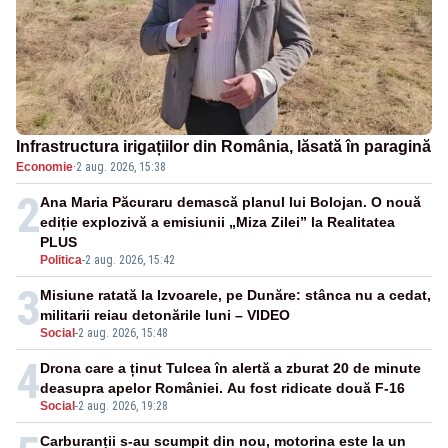
Infrastructura irigațiilor din România, lăsată în paragină
Economie
·
2 aug. 2026, 15:38
2
Ana Maria Păcuraru demască planul lui Bolojan. O nouă
ediție explozivă a emisiunii „Miza Zilei” la Realitatea
PLUS
Politica
-
2 aug. 2026, 15:42
3
Misiune ratată la Izvoarele, pe Dunăre: stânca nu a cedat,
militarii reiau detonările luni – VIDEO
Social
-
2 aug. 2026, 15:48
4
Drona care a ținut Tulcea în alertă a zburat 20 de minute
deasupra apelor României. Au fost ridicate două F-16
Social
-
2 aug. 2026, 19:28
Carburanții s-au scumpit din nou, motorina este la un