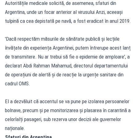
Autoritățile medicale solicită, de asemenea, sfaturi din
Argentina, unde un focar anterior al virusului Anzi, aceeași
tulpină ca cea depistată pe navă, a fost eradicat în anul 2019.
'Dacă respectăm măsurile de sănătate publică și lecțiile
învățate din experiența Argentinei, putem întrerupe acest lanț
de transmitere. Nu ar trebui să fie o epidemie de amploare', a
declarat Abdi Rahman Mahamud, directorul departamentului
de operațiuni de alertă și de reacție la urgențe sanitare din
cadrul OMS.
El a dezvăluit că accentul se va pune pe izolarea persoanelor
bolnave, precum și pe monitorizarea și plasarea în carantină a
celorlalți pasageri, sub rezerva unor decizii ale guvernelor
naționale.
Sfaturi din Argentina