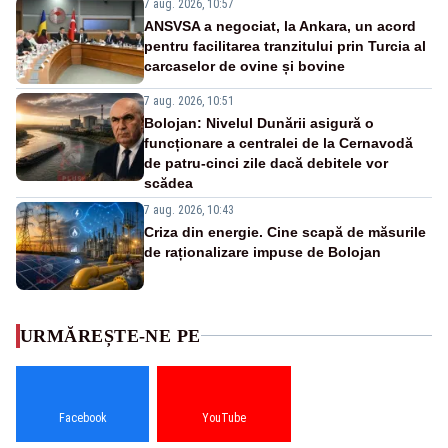
7 aug. 2026, 10:57
ANSVSA a negociat, la Ankara, un acord
pentru facilitarea tranzitului prin Turcia al
carcaselor de ovine și bovine
7 aug. 2026, 10:51
Bolojan: Nivelul Dunării asigură o
funcționare a centralei de la Cernavodă
de patru-cinci zile dacă debitele vor
scădea
7 aug. 2026, 10:43
Criza din energie. Cine scapă de măsurile
de raționalizare impuse de Bolojan
URMĂREȘTE-NE PE
Facebook
YouTube