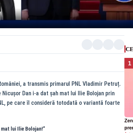
CE
1
României, a transmis primarul PNL Vladimir Petruț.
Nicușor Dan i-a dat șah mat lui Ilie Bolojan prin
, pe care îl consideră totodată o variantă foarte
Zend
pre
mat lui Ilie Bolojan!”