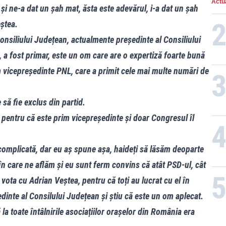
Actua
ins
t și ne-a dat un șah mat, ăsta este adevărul, i-a dat un șah
sen
eștea.
onsiliului Județean, actualmente președinte al Consiliului
, a fost primar, este un om care are o expertiză foarte bună
rim vicepreședinte PNL, care a primit cele mai multe numări de
să fie exclus din partid.
 pentru că este prim vicepreședinte și doar Congresul îl
 complicată, dar eu aș spune așa, haideți să lăsăm deoparte
 în care ne aflăm și eu sunt ferm convins că atât PSD-ul, cât
vota cu Adrian Veștea, pentru că toți au lucrat cu el în
ședinte al Consilului Județean și știu că este un om aplecat.
la toate întâlnirile asociațiilor orașelor din România era