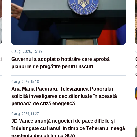
6 aug. 2026, 15:39
i
Guvernul a adoptat o hotărâre care aprobă
planurile de pregătire pentru riscuri
6 aug. 2026, 15:18
Ana Maria Păcuraru: Televiziunea Poporului
solicită investigarea deciziilor luate în această
perioadă de criză enegetică
6 aug. 2026, 11:27
JD Vance anunță negocieri de pace dificile și
îndelungate cu Iranul, în timp ce Teheranul neagă
existența discuțiilor cu SUA