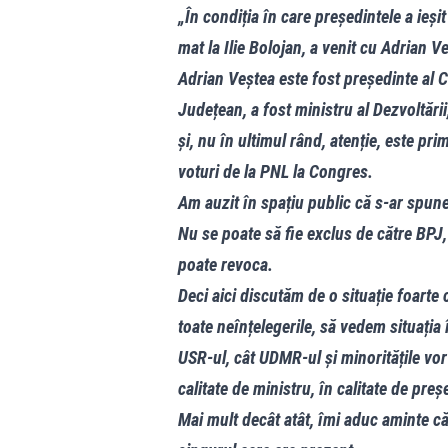
„În condiția în care președintele a ieși
mat la Ilie Bolojan, a venit cu Adrian V
Adrian Veștea este fost președinte al C
Județean, a fost ministru al Dezvoltării
și, nu în ultimul rând, atenție, este p
voturi de la PNL la Congres.
Am auzit în spațiu public că s-ar spune 
Nu se poate să fie exclus de către BPJ,
poate revoca.
Deci aici discutăm de o situație foarte
toate neînțelegerile, să vedem situația
USR-ul, cât UDMR-ul și minoritățile vor 
calitate de ministru, în calitate de pre
Mai mult decât atât, îmi aduc aminte că 