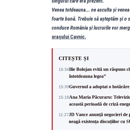
singurul care era prezent.
Venea totdeauna... ne asculta și venea
foarte bună. Trebuie să așteptăm și o s
conduce România și lucrurile vor merg
orașului Cavnic.
CITEȘTE ȘI
Ilie Bolojan evită un răspuns c
16:34
întotdeauna legea”
Guvernul a adoptat o hotărâre 
15:39
Ana Maria Păcuraru: Televiziune
15:18
această perioadă de criză enege
JD Vance anunță negocieri de pa
11:27
neagă existența discuțiilor cu 