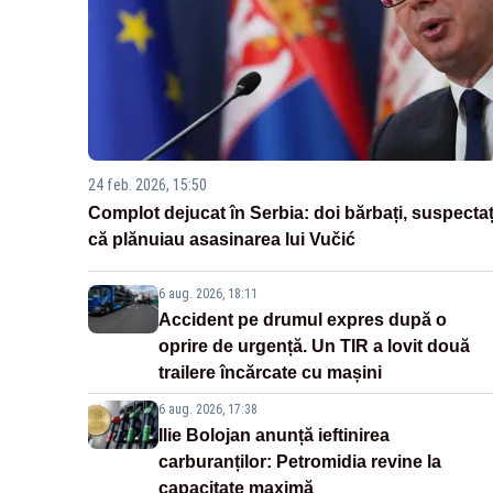
24 feb. 2026, 15:50
Complot dejucat în Serbia: doi bărbați, suspectaț
că plănuiau asasinarea lui Vučić
6 aug. 2026, 18:11
Accident pe drumul expres după o
oprire de urgență. Un TIR a lovit două
trailere încărcate cu mașini
6 aug. 2026, 17:38
Ilie Bolojan anunță ieftinirea
carburanților: Petromidia revine la
capacitate maximă