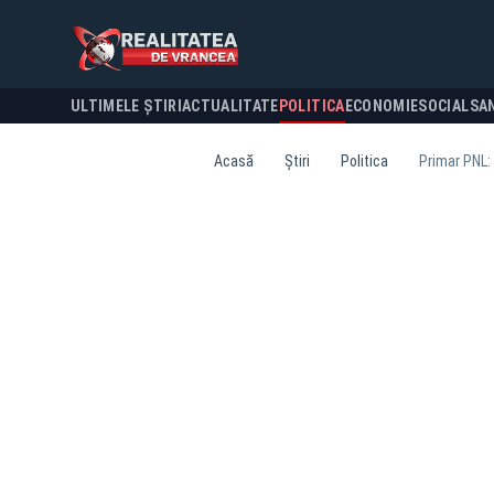
ULTIMELE ȘTIRI
ACTUALITATE
POLITICA
ECONOMIE
SOCIAL
SA
Acasă
Știri
Politica
Primar PNL: 