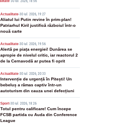
litate
·
30 iul. 2026, 18:56
pirată de pânza de păianjen a făcut
zație
2
Actualitate
-
30 iul. 2026, 19:27
Aliatul lui Putin revine în prim-plan!
Patriarhul Kiril justifică războiul într-o
nouă carte
3
Actualitate
-
30 iul. 2026, 19:56
Alertă pe piața energiei! Dunărea se
apropie de nivelul critic, iar reactorul 2
de la Cernavodă ar putea fi oprit
4
Actualitate
-
30 iul. 2026, 20:33
Intervenție de urgență în Pitești! Un
bebeluș a rămas captiv într-un
autoturism din cauza unei defecțiuni
5
Sport
-
30 iul. 2026, 18:26
Totul pentru calificare! Cum începe
FCSB partida cu Auda din Conference
League