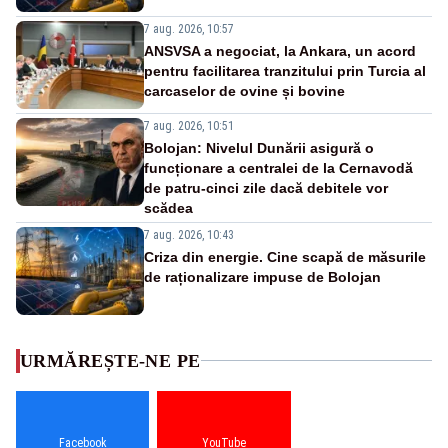
7 aug. 2026, 10:57
ANSVSA a negociat, la Ankara, un acord
pentru facilitarea tranzitului prin Turcia al
carcaselor de ovine și bovine
7 aug. 2026, 10:51
Bolojan: Nivelul Dunării asigură o
funcționare a centralei de la Cernavodă
de patru-cinci zile dacă debitele vor
scădea
7 aug. 2026, 10:43
Criza din energie. Cine scapă de măsurile
de raționalizare impuse de Bolojan
URMĂREȘTE-NE PE
Facebook
YouTube