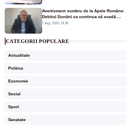
Avertisment sumbru de la Apele Române:
Debitul Dunării va continua să scadă.
Cernavodă s-ar putea închide în 4 zile
1 aug. 2026, 18:08
CATEGORII POPULARE
Actualitate
Politica
Economie
Social
Sport
Sanatate