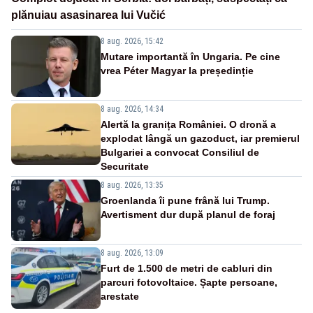
plănuiau asasinarea lui Vučić
8 aug. 2026, 15:42
Mutare importantă în Ungaria. Pe cine
vrea Péter Magyar la președinție
8 aug. 2026, 14:34
Alertă la granița României. O dronă a
explodat lângă un gazoduct, iar premierul
Bulgariei a convocat Consiliul de
Securitate
8 aug. 2026, 13:35
Groenlanda îi pune frână lui Trump.
Avertisment dur după planul de foraj
8 aug. 2026, 13:09
Furt de 1.500 de metri de cabluri din
parcuri fotovoltaice. Șapte persoane,
arestate