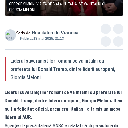
GEORGE SIMION, VIZITĂ OFICIALĂ ÎN ITALIA. SE VA ÎNTÂLNI CU
GIORGIA MELONI
Realitatea de Vrancea
Scris de
Publicat:
13 mai 2025, 21:13
Liderul suveraniștilor români se va întâlni cu
preferata lui Donald Trump, dintre liderii europeni,
Giorgia Meloni
Liderul suveraniștilor români se va întâlni cu preferata lui
Donald Trump, dintre liderii europeni, Giorgia Meloni. Deși
nu l-a felicitat oficial, premierul italian i-a trimis un mesaj
liderului AUR.
Agenția de presă italiană ANSA a relatat că, după victoria din