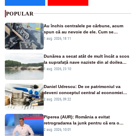
POPULAR
Au închis centralele pe cărbune, acum
spun că au nevoie de ele. Cum se
pasează vina în plină criză energetică
1 aug. 2026, 18:11
Dunărea a secat atât de mult încât a scos
la suprafață nave naziste din al doilea
război mondial
1 aug. 2026, 23:10
Daniel Udrescu: De ce patrimoniul va
deveni conceptul central al economiei
viitoare?
2 aug. 2026, 09:22
Piperea (AUR): România a evitat
retrogradarea la junk pentru că era o
catastrofă pentru bănci și fondurile de
2 aug. 2026, 10:01
pensii