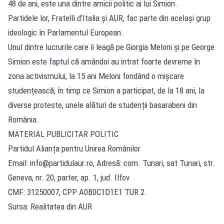
48 de ani, este una dintre amicii politic ai lui Simion.
Partidele lor, Fratelli d’Italia și AUR, fac parte din același grup
ideologic în Parlamentul European.
Unul dintre lucrurile care îi leagă pe Giorgia Meloni și pe George
Simion este faptul că amândoi au intrat foarte devreme în
zona activismului, la 15 ani Meloni fondând o mișcare
studențească, în timp ce Simion a participat, de la 18 ani, la
diverse proteste, unele alături de studenții basarabeni din
România.
MATERIAL PUBLICITAR POLITIC
Partidul Alianța pentru Unirea Românilor
Email:
info@partidulaur.ro
, Adresă: com. Tunari, sat Tunari, str.
Geneva, nr. 20, parter, ap. 1, jud. Ilfov
CMF: 31250007, CPP A0B0C1D1E1 TUR 2
Sursa: Realitatea din AUR