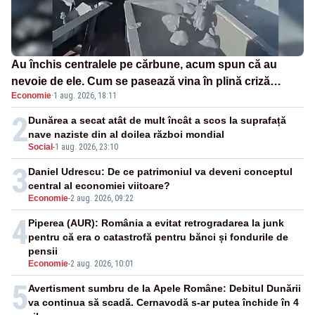
Au închis centralele pe cărbune, acum spun că au
nevoie de ele. Cum se pasează vina în plină criză
Economie
·
1 aug. 2026, 18:11
energetică
2
Dunărea a secat atât de mult încât a scos la suprafață
nave naziste din al doilea război mondial
Social
-
1 aug. 2026, 23:10
3
Daniel Udrescu: De ce patrimoniul va deveni conceptul
central al economiei viitoare?
Economie
-
2 aug. 2026, 09:22
4
Piperea (AUR): România a evitat retrogradarea la junk
pentru că era o catastrofă pentru bănci și fondurile de
pensii
Economie
-
2 aug. 2026, 10:01
5
Avertisment sumbru de la Apele Române: Debitul Dunării
va continua să scadă. Cernavodă s-ar putea închide în 4