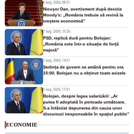
8 aug. 2026, 08:51
Nicușor Dan, avertisment după decizia
Moody’s: „România trebuie să revină la
creștere economică”
7 aug. 2026, 15:26
PSD, replică dură pentru Bolojan:
„România este într-o situație de forță
majoră”
7 aug. 2026, 14:51
Ședința de guvern se amână pentru ora
15:00. Bolojan nu a obținut toate avizele
7 aug. 2026, 11:51
Bolojan, despre legea salarizării: „Ar
putea fi adoptată în perioada următoare.
S-a întârziat depunerea din cauza unor
discursuri iresponsabile în spaţiul public”
ECONOMIE