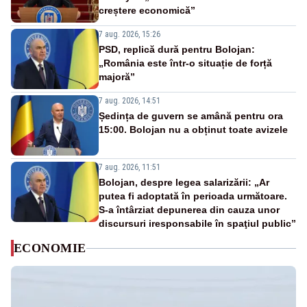
creștere economică”
7 aug. 2026, 15:26
PSD, replică dură pentru Bolojan:
„România este într-o situație de forță
majoră”
7 aug. 2026, 14:51
Ședința de guvern se amână pentru ora
15:00. Bolojan nu a obținut toate avizele
7 aug. 2026, 11:51
Bolojan, despre legea salarizării: „Ar
putea fi adoptată în perioada următoare.
S-a întârziat depunerea din cauza unor
discursuri iresponsabile în spaţiul public”
ECONOMIE