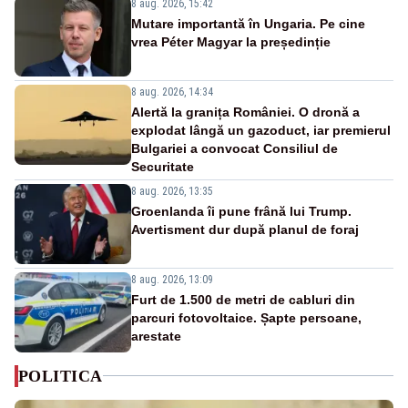
8 aug. 2026, 15:42
Mutare importantă în Ungaria. Pe cine
vrea Péter Magyar la președinție
8 aug. 2026, 14:34
Alertă la granița României. O dronă a
explodat lângă un gazoduct, iar premierul
Bulgariei a convocat Consiliul de
Securitate
8 aug. 2026, 13:35
Groenlanda îi pune frână lui Trump.
Avertisment dur după planul de foraj
8 aug. 2026, 13:09
Furt de 1.500 de metri de cabluri din
parcuri fotovoltaice. Șapte persoane,
arestate
POLITICA