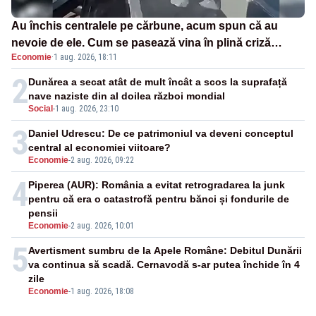
Au închis centralele pe cărbune, acum spun că au
nevoie de ele. Cum se pasează vina în plină criză
Economie
·
1 aug. 2026, 18:11
energetică
2
Dunărea a secat atât de mult încât a scos la suprafață
nave naziste din al doilea război mondial
Social
-
1 aug. 2026, 23:10
3
Daniel Udrescu: De ce patrimoniul va deveni conceptul
central al economiei viitoare?
Economie
-
2 aug. 2026, 09:22
4
Piperea (AUR): România a evitat retrogradarea la junk
pentru că era o catastrofă pentru bănci și fondurile de
pensii
Economie
-
2 aug. 2026, 10:01
5
Avertisment sumbru de la Apele Române: Debitul Dunării
va continua să scadă. Cernavodă s-ar putea închide în 4
zile
Economie
-
1 aug. 2026, 18:08