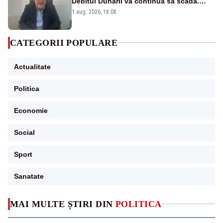
Debitul Dunării va continua să scadă.
Cernavodă s-ar putea închide în 4 zile
1 aug. 2026, 18:08
CATEGORII POPULARE
Actualitate
Politica
Economie
Social
Sport
Sanatate
MAI MULTE ȘTIRI DIN
POLITICA