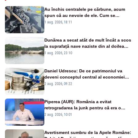
Au închis centralele pe cărbune, acum
spun că au nevoie de ele. Cum se
pasează vina în plină criză energetică
1 aug. 2026, 18:11
Dunărea a secat atât de mult încât a scos
la suprafață nave naziste din al doilea
război mondial
1 aug. 2026, 23:10
Daniel Udrescu: De ce patrimoniul va
deveni conceptul central al economiei
viitoare?
2 aug. 2026, 09:22
Piperea (AUR): România a evitat
retrogradarea la junk pentru că era o
catastrofă pentru bănci și fondurile de
2 aug. 2026, 10:01
pensii
Avertisment sumbru de la Apele Române: