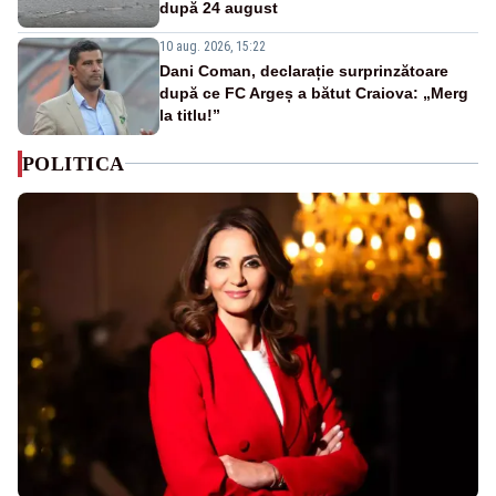
după 24 august
10 aug. 2026, 15:22
Dani Coman, declarație surprinzătoare
după ce FC Argeș a bătut Craiova: „Merg
la titlu!”
POLITICA