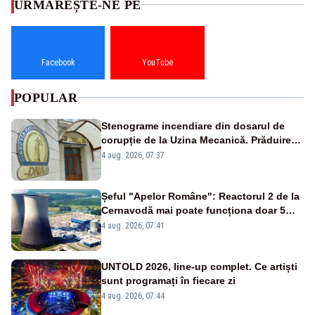
URMĂREȘTE-NE PE
Facebook
YouTube
POPULAR
Stenograme incendiare din dosarul de
corupție de la Uzina Mecanică. Prăduirea
banilor din programul SAFE, interceptată
4 aug. 2026, 07:37
de DNA
Șeful "Apelor Române": Reactorul 2 de la
Cernavodă mai poate funcționa doar 5
zile
4 aug. 2026, 07:41
UNTOLD 2026, line-up complet. Ce artiști
sunt programați în fiecare zi
4 aug. 2026, 07:44