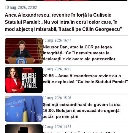
10 aug. 2026, 22:02
Anca Alexandrescu, revenire în forță la Culisele
Statului Paralel: „Nu voi intra în corul celor care, în
mod abject și mizerabil, îl atacă pe Călin Georgescu”
10 aug. 2026, 16:47
Nicușor Dan, atac la CCR pe legea
integrității. Ce îl nemulțumește la
declarațiile de avere ale partenerilor
10 aug. 2026, 16:13
20:55 – Anca Alexandrescu revine cu o
ediție explozivă "Culisele Statului Paralel”
10 aug. 2026, 15:05
Ședință extraordinară de guvern la ora
16:00. Bolojan îi convoacă de urgență
astăzi pe miniștrii
10 aug. 2026, 14:58