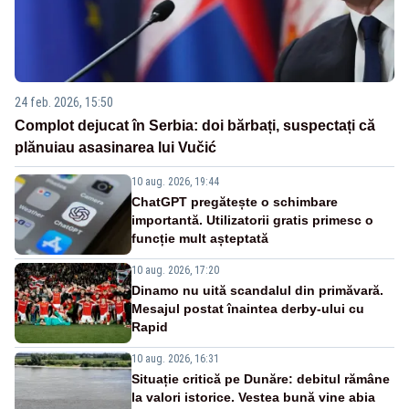
24 feb. 2026, 15:50
Complot dejucat în Serbia: doi bărbați, suspectați că
plănuiau asasinarea lui Vučić
10 aug. 2026, 19:44
ChatGPT pregătește o schimbare
importantă. Utilizatorii gratis primesc o
funcție mult așteptată
10 aug. 2026, 17:20
Dinamo nu uită scandalul din primăvară.
Mesajul postat înaintea derby-ului cu
Rapid
10 aug. 2026, 16:31
Situație critică pe Dunăre: debitul rămâne
la valori istorice. Vestea bună vine abia