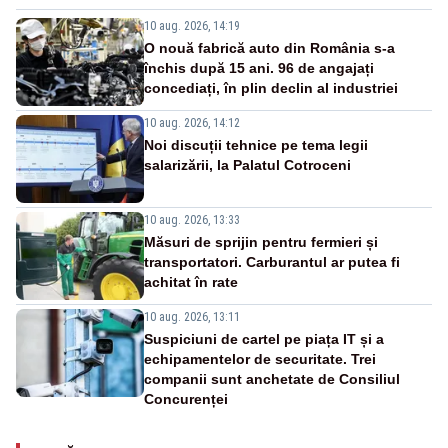
10 aug. 2026, 14:19
O nouă fabrică auto din România s-a
închis după 15 ani. 96 de angajați
concediați, în plin declin al industriei
10 aug. 2026, 14:12
Noi discuții tehnice pe tema legii
salarizării, la Palatul Cotroceni
10 aug. 2026, 13:33
Măsuri de sprijin pentru fermieri și
transportatori. Carburantul ar putea fi
achitat în rate
10 aug. 2026, 13:11
Suspiciuni de cartel pe piața IT și a
echipamentelor de securitate. Trei
companii sunt anchetate de Consiliul
Concurenței