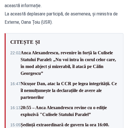
această informație.
La această deplasare participă, de asemenea, și ministra de
Externe, Oana Țoiu (USR).
CITEȘTE ȘI
Anca Alexandrescu, revenire în forță la Culisele
22:02
Statului Paralel: „Nu voi intra în corul celor care,
în mod abject și mizerabil, îl atacă pe Călin
Georgescu”
Nicușor Dan, atac la CCR pe legea integrității. Ce
16:47
îl nemulțumește la declarațiile de avere ale
partenerilor
20:55 – Anca Alexandrescu revine cu o ediție
16:13
explozivă "Culisele Statului Paralel”
Ședință extraordinară de guvern la ora 16:00.
15:05