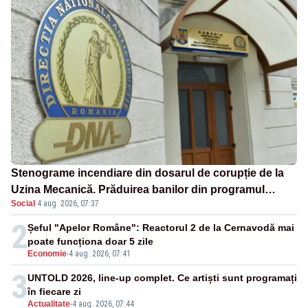
Stenograme incendiare din dosarul de corupție de la
Uzina Mecanică. Prăduirea banilor din programul
Social
·
4 aug. 2026, 07:37
SAFE, interceptată de DNA
2
Șeful "Apelor Române": Reactorul 2 de la Cernavodă mai
poate funcționa doar 5 zile
Economie
-
4 aug. 2026, 07:41
3
UNTOLD 2026, line-up complet. Ce artiști sunt programați
în fiecare zi
Actualitate
-
4 aug. 2026, 07:44