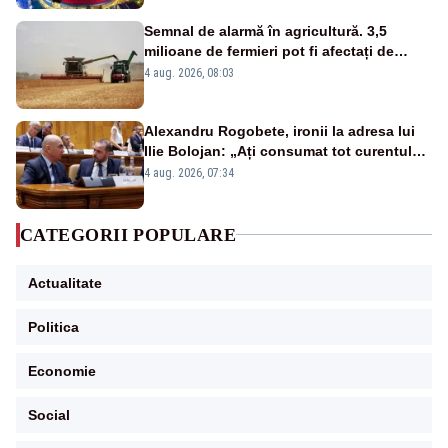
Semnal de alarmă în agricultură. 3,5
milioane de fermieri pot fi afectați de
strategia pentru conservarea
4 aug. 2026, 08:03
biodiversității
Alexandru Rogobete, ironii la adresa lui
Ilie Bolojan: „Ați consumat tot curentul
urmărind șobolani imaginari”
4 aug. 2026, 07:34
CATEGORII POPULARE
Actualitate
Politica
Economie
Social