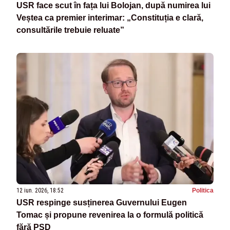
USR face scut în fața lui Bolojan, după numirea lui
Veștea ca premier interimar: „Constituția e clară,
consultările trebuie reluate”
12 iun. 2026, 18:52
Politica
USR respinge susținerea Guvernului Eugen
Tomac și propune revenirea la o formulă politică
fără PSD