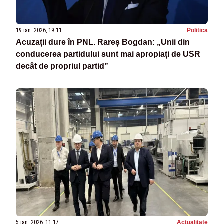
19 ian. 2026, 19:11
Politica
Acuzații dure în PNL. Rareș Bogdan: „Unii din
conducerea partidului sunt mai apropiați de USR
decât de propriul partid”
5 ian. 2026, 11:17
Actualitate