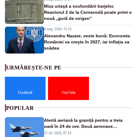
Miza uriașă a scufundării barjelor.
Reactorul 2 de la Cernavodă poate primi o
nouă „gură de oxigen”
6 aug. 2026, 15:23
Alexandru Nazare, veste bună: Economia
României va crește în 2027, iar inflația va
scădea
URMĂREȘTE-NE PE
Facebook
YouTube
POPULAR
Alertă aeriană la graniță pentru a treia
oară în 24 de ore. Două aeronave
Eurofighter britanice au fost ridicate de la
31 iul. 2026, 07:24