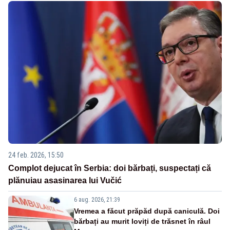
24 feb. 2026, 15:50
Complot dejucat în Serbia: doi bărbați, suspectați că
plănuiau asasinarea lui Vučić
6 aug. 2026, 21:39
Vremea a făcut prăpăd după caniculă. Doi
bărbați au murit loviți de trăsnet în râul