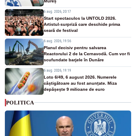
Mureș
6 aug. 2026, 20:17
Start spectaculos la UNTOLD 2026.
Artistul-surpriză care deschide prima
seară de festival
6 aug. 2026, 19:56
Planul decisiv pentru salvarea
Reactorului 2 de la Cernavodă. Cum vor fi
scufundate barjele în Dunăre
6 aug. 2026, 19:19
Loto 6/49, 6 august 2026. Numerele
câștigătoare au fost anunțate. Miza
depășește 9 milioane de euro
POLITICA