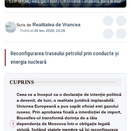
Este OFICIAL! Adio, gaze rusești, în Uniunea Europeană, până la anul
Realitatea de Vrancea
Scris de
Publicat:
26 ian. 2026, 14:26
Reconfigurarea traseului petrolul prin conducte și
energia nucleară
CUPRINS
Ceea ce a început ca o declarație de intenție politică
a devenit, de luni, o realitate juridică implacabilă:
Uniunea Europeană a pus capăt oficial erei gazului
rusesc. Prin aprobarea finală a interdicției de import,
Bruxelles-ul transformă dorința de a tăia
dependența de Moscova într-o obligație legală
1
strictă, forțând statele membre să își reconfigureze