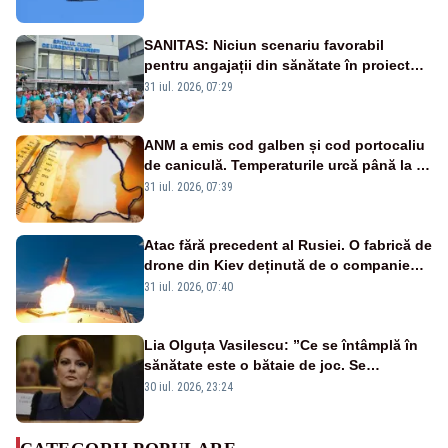
sol
SANITAS: Niciun scenariu favorabil
pentru angajații din sănătate în proiectul
Legii salarizării
31 iul. 2026, 07:29
ANM a emis cod galben și cod portocaliu
de caniculă. Temperaturile urcă până la 38
de grade, iar nopțile devin tropicale
31 iul. 2026, 07:39
Atac fără precedent al Rusiei. O fabrică de
drone din Kiev deținută de o companie
americană, distrusă de o rachetă
31 iul. 2026, 07:40
rusească
Lia Olguța Vasilescu: ”Ce se întâmplă în
sănătate este o bătaie de joc. Se
guvernează extraordinar de prost”
30 iul. 2026, 23:24