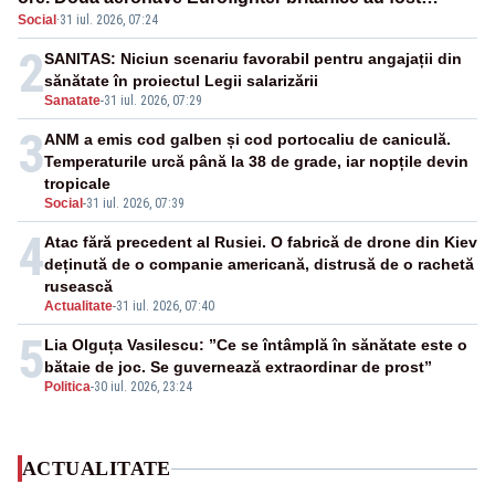
Social
·
31 iul. 2026, 07:24
ridicate de la sol
2
SANITAS: Niciun scenariu favorabil pentru angajații din
sănătate în proiectul Legii salarizării
Sanatate
-
31 iul. 2026, 07:29
3
ANM a emis cod galben și cod portocaliu de caniculă.
Temperaturile urcă până la 38 de grade, iar nopțile devin
tropicale
Social
-
31 iul. 2026, 07:39
4
Atac fără precedent al Rusiei. O fabrică de drone din Kiev
deținută de o companie americană, distrusă de o rachetă
rusească
Actualitate
-
31 iul. 2026, 07:40
5
Lia Olguța Vasilescu: ”Ce se întâmplă în sănătate este o
bătaie de joc. Se guvernează extraordinar de prost”
Politica
-
30 iul. 2026, 23:24
ACTUALITATE