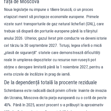
față de Moscova
Noua legislație nu impune o tăiere bruscă, ci un proces
etapizat menit să protejeze economiile europene. Primele
vizate sunt transporturile de gaz natural lichefiat (GNL), care
trebuie să dispară din porturile europene până la sfârșitul
anului 2026. Ulterior, gazul livrat prin conducte va deveni istorie
cel târziu la 30 septembrie 2027. Totuși, legea oferă o mică
„plasă de siguranță”: statele care demonstrează dificultăți
reale în umplerea depozitelor cu resurse non-rusești pot
obține o derogare limitată până la 1 noiembrie 2027, pentru a
evita crizele de încălzire în prag de iarnă.
De la dependență totală la procente reziduale
Schimbarea este radicală dacă privim cifrele: înainte de invazia
din Ucraina, Moscova dicta piața europeană cu o cotă de peste
40%. Până în 2025, acest procent s-a prăbușit la aproximativ