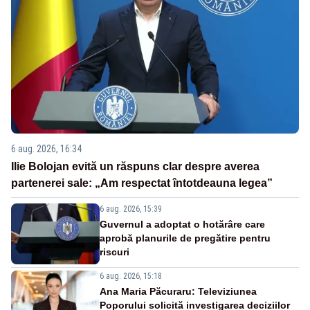
6 aug. 2026, 16:34
Ilie Bolojan evită un răspuns clar despre averea
partenerei sale: „Am respectat întotdeauna legea”
6 aug. 2026, 15:39
Guvernul a adoptat o hotărâre care
aprobă planurile de pregătire pentru
riscuri
6 aug. 2026, 15:18
Ana Maria Păcuraru: Televiziunea
Poporului solicită investigarea deciziilor