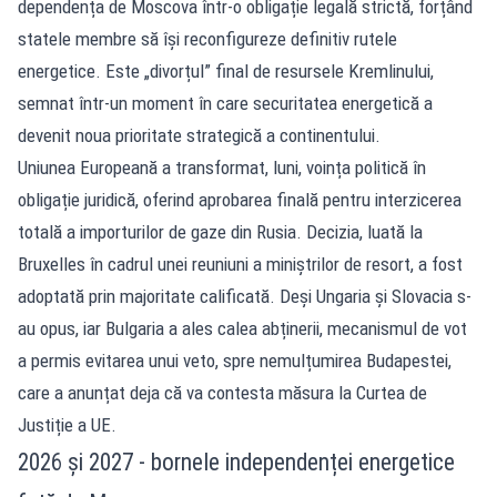
dependența de Moscova într-o obligație legală strictă, forțând
statele membre să își reconfigureze definitiv rutele
energetice. Este „divorțul” final de resursele Kremlinului,
semnat într-un moment în care securitatea energetică a
devenit noua prioritate strategică a continentului.
Uniunea Europeană a transformat, luni, voința politică în
obligație juridică, oferind aprobarea finală pentru interzicerea
totală a importurilor de gaze din Rusia. Decizia, luată la
Bruxelles în cadrul unei reuniuni a miniștrilor de resort, a fost
adoptată prin majoritate calificată. Deși Ungaria și Slovacia s-
au opus, iar Bulgaria a ales calea abținerii, mecanismul de vot
a permis evitarea unui veto, spre nemulțumirea Budapestei,
care a anunțat deja că va contesta măsura la Curtea de
Justiție a UE.
2026 și 2027 - bornele independenței energetice