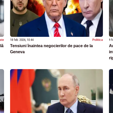
ate
18 feb. 2026, 10:44
Politica
9 f
lă
Tensiuni înaintea negocierilor de pace de la
A
Geneva
in
ri