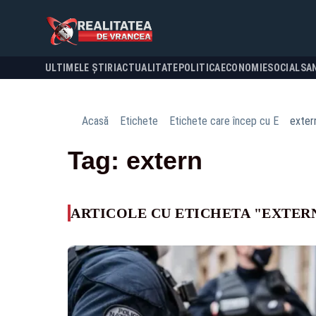
ULTIMELE ȘTIRI
ACTUALITATE
POLITICA
ECONOMIE
SOCIAL
SA
Acasă
Etichete
Etichete care încep cu E
exter
Tag: extern
ARTICOLE CU ETICHETA "EXTER