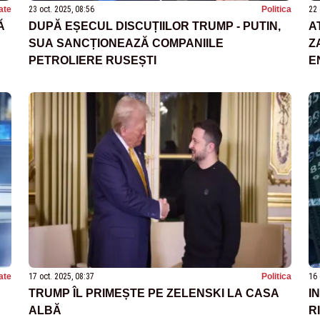
ate
23 oct. 2025, 08:56
Politica
22 
Ă
DUPĂ EȘECUL DISCUȚIILOR TRUMP - PUTIN,
A
SUA SANCȚIONEAZĂ COMPANIILE
Z
PETROLIERE RUSEȘTI
E
ate
17 oct. 2025, 08:37
Politica
16 
TRUMP ÎL PRIMEȘTE PE ZELENSKI LA CASA
I
ALBĂ
R