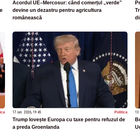
Acordul UE–Mercosur: când comerțul „verde”
Pr
le
devine un dezastru pentru agricultura
Tr
românească
d
tica
17 ian. 2026, 19:45
Politica
13 
Trump lovește Europa cu taxe pentru refuzul de
Bo
a preda Groenlanda
U