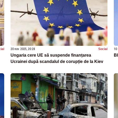
ial
20 nov. 2025, 20:28
Social
10 
Ungaria cere UE să suspende finanțarea
Bl
Ucrainei după scandalul de corupție de la Kiev