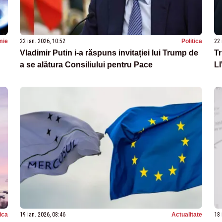
mie
22 ian. 2026, 10:52
Politica
22 
Vladimir Putin i-a răspuns invitației lui Trump de
Tr
a se alătura Consiliului pentru Pace
L
tica
19 ian. 2026, 08:46
Actualitate
18 