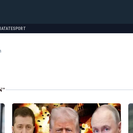
NATATE
SPORT
n
N"