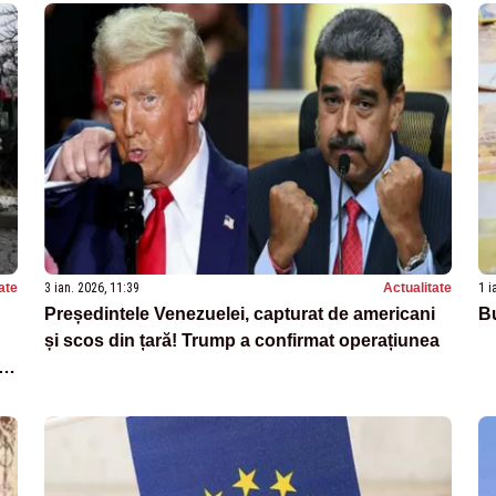
ate
3 ian. 2026, 11:39
Actualitate
1 i
Președintele Venezuelei, capturat de americani
Bu
și scos din țară! Trump a confirmat operațiunea