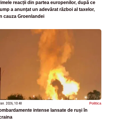
imele reacții din partea europenilor, după ce
ump a anunțat un adevărat război al taxelor,
in cauza Groenlandei
ian. 2026, 10:48
Politica
mbardamente intense lansate de ruși în
craina