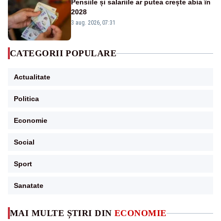
Pensiile și salariile ar putea crește abia în
2028
3 aug. 2026, 07:31
CATEGORII POPULARE
Actualitate
Politica
Economie
Social
Sport
Sanatate
MAI MULTE ȘTIRI DIN
ECONOMIE