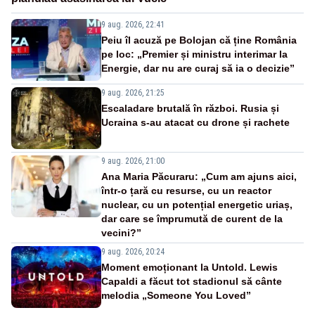
9 aug. 2026, 22:41
Peiu îl acuză pe Bolojan că ține România
pe loc: „Premier și ministru interimar la
Energie, dar nu are curaj să ia o decizie”
9 aug. 2026, 21:25
Escaladare brutală în război. Rusia și
Ucraina s-au atacat cu drone și rachete
9 aug. 2026, 21:00
Ana Maria Păcuraru: „Cum am ajuns aici,
într-o țară cu resurse, cu un reactor
nuclear, cu un potențial energetic uriaș,
dar care se împrumută de curent de la
vecini?”
9 aug. 2026, 20:24
Moment emoționant la Untold. Lewis
Capaldi a făcut tot stadionul să cânte
melodia „Someone You Loved”