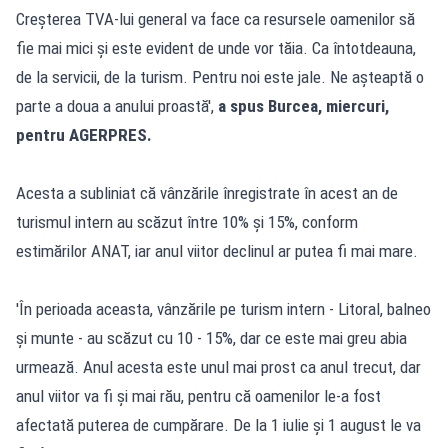
Creșterea TVA-lui general va face ca resursele oamenilor să
fie mai mici și este evident de unde vor tăia. Ca întotdeauna,
de la servicii, de la turism. Pentru noi este jale. Ne așteaptă o
parte a doua a anului proastă',
a spus Burcea, miercuri,
pentru AGERPRES.
Acesta a subliniat că vânzările înregistrate în acest an de
turismul intern au scăzut între 10% și 15%, conform
estimărilor ANAT, iar anul viitor declinul ar putea fi mai mare.
'În perioada aceasta, vânzările pe turism intern - Litoral, balneo
și munte - au scăzut cu 10 - 15%, dar ce este mai greu abia
urmează. Anul acesta este unul mai prost ca anul trecut, dar
anul viitor va fi și mai rău, pentru că oamenilor le-a fost
afectată puterea de cumpărare. De la 1 iulie și 1 august le va