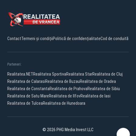
Contact
Termeni și condiții
Politică de confidențialitate
Cod de conduită
Parteneri:
Realitatea.NET
Realitatea Sportiva
Realitatea Star
Realitatea de Cluj
Realitatea de Calarasi
Realitatea de Buzau
Realitatea de Oradea
Realitatea de Constanta
Realitatea de Prahova
Realitatea de Sibiu
Realitatea de Satu Mare
Realitatea de Ilfov
Realitatea de Iasi
Realitatea de Tulcea
Realitatea de Hunedoara
© 2026 PHG Media Invest LLC
Facebook
YouTube