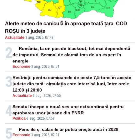
Alerte meteo de caniculă în aproape toată țara. COD
ROȘU în 3 județe
Actualitate
·
3 aug. 2026, 07:48
2
România, la un pas de blackout, tot mai dependentă
de importuri. Semnal de alarmă tras de un expert în
energie
Economie
-
3 aug. 2026, 07:51
3
Restricții pentru camioanele de peste 7,5 tone în aceste
județe din țară: circulația este interzisă luni, între orele
12:00 și 20:00
Actualitate
-
3 aug. 2026, 07:55
4
Senatul începe o nouă sesiune extraordinară pentru
aprobarea unor jaloane din PNRR
Politica
-
3 aug. 2026, 07:58
5
Pensiile și salariile ar putea crește abia în 2028
Economie
-
3 aug. 2026, 07:31