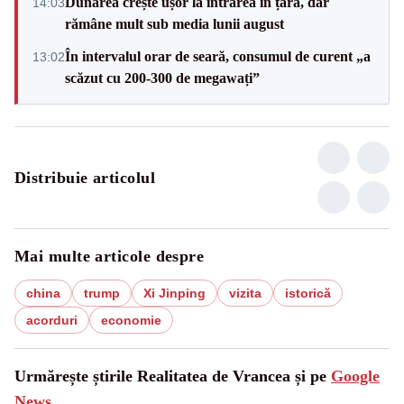
Dunărea crește ușor la intrarea în țară, dar
14:03
rămâne mult sub media lunii august
În intervalul orar de seară, consumul de curent „a
13:02
scăzut cu 200-300 de megawați”
Distribuie articolul
Mai multe articole despre
china
trump
Xi Jinping
vizita
istorică
acorduri
economie
Urmărește știrile Realitatea de Vrancea și pe
Google
News