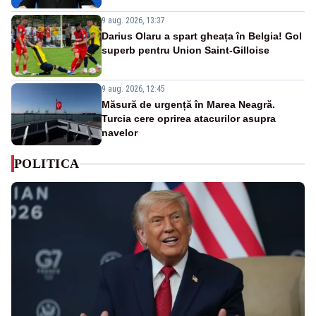
9 aug. 2026, 13:37
Darius Olaru a spart gheața în Belgia! Gol
superb pentru Union Saint-Gilloise
9 aug. 2026, 12:45
Măsură de urgență în Marea Neagră.
Turcia cere oprirea atacurilor asupra
navelor
POLITICA