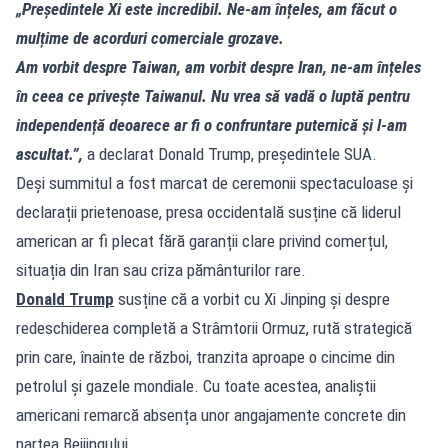
„Președintele Xi este incredibil. Ne-am înțeles, am făcut o
mulțime de acorduri comerciale grozave.
Am vorbit despre Taiwan, am vorbit despre Iran, ne-am înțeles
în ceea ce privește Taiwanul. Nu vrea să vadă o luptă pentru
independență deoarece ar fi o confruntare puternică și l-am
ascultat.”,
a declarat Donald Trump, președintele SUA.
Deși summitul a fost marcat de ceremonii spectaculoase și
declarații prietenoase, presa occidentală susține că liderul
american ar fi plecat fără garanții clare privind comerțul,
situația din Iran sau criza pământurilor rare.
Donald Trump
susține că a vorbit cu Xi Jinping și despre
redeschiderea completă a Strâmtorii Ormuz, rută strategică
prin care, înainte de război, tranzita aproape o cincime din
petrolul și gazele mondiale. Cu toate acestea, analiștii
americani remarcă absența unor angajamente concrete din
partea Beijingului.