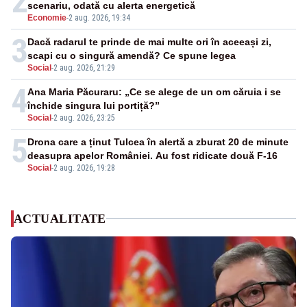
2
scenariu, odată cu alerta energetică
Economie
-
2 aug. 2026, 19:34
3
Dacă radarul te prinde de mai multe ori în aceeași zi,
scapi cu o singură amendă? Ce spune legea
Social
-
2 aug. 2026, 21:29
4
Ana Maria Păcuraru: „Ce se alege de un om căruia i se
închide singura lui portiță?”
Social
-
2 aug. 2026, 23:25
5
Drona care a ținut Tulcea în alertă a zburat 20 de minute
deasupra apelor României. Au fost ridicate două F-16
Social
-
2 aug. 2026, 19:28
ACTUALITATE