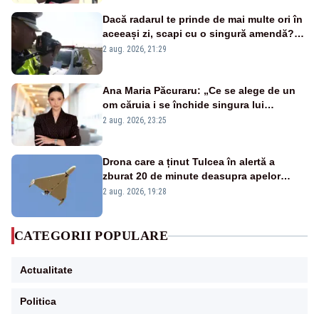
Dacă radarul te prinde de mai multe ori în
aceeași zi, scapi cu o singură amendă?
Ce spune legea
2 aug. 2026, 21:29
Ana Maria Păcuraru: „Ce se alege de un
om căruia i se închide singura lui
portiță?”
2 aug. 2026, 23:25
Drona care a ținut Tulcea în alertă a
zburat 20 de minute deasupra apelor
României. Au fost ridicate două F-16
2 aug. 2026, 19:28
CATEGORII POPULARE
Actualitate
Politica