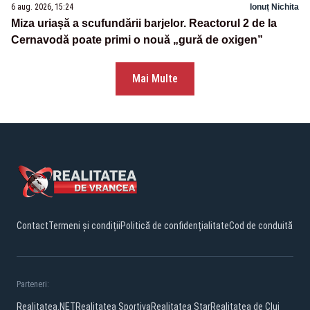
6 aug. 2026, 15:24
Ionuț Nichita
Miza uriașă a scufundării barjelor. Reactorul 2 de la
Cernavodă poate primi o nouă „gură de oxigen”
Mai Multe
Contact
Termeni și condiții
Politică de confidențialitate
Cod de conduită
Parteneri:
Realitatea.NET
Realitatea Sportiva
Realitatea Star
Realitatea de Cluj