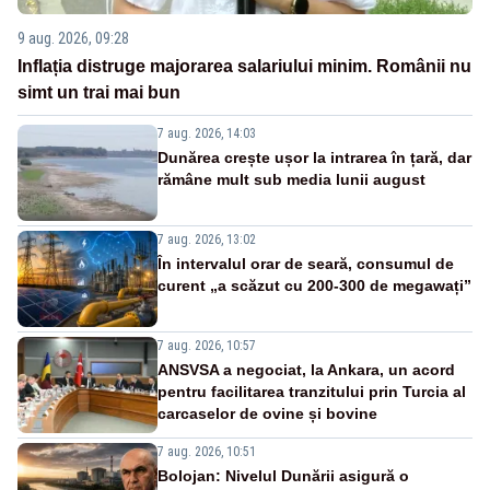
9 aug. 2026, 09:28
Inflația distruge majorarea salariului minim. Românii nu
simt un trai mai bun
7 aug. 2026, 14:03
Dunărea crește ușor la intrarea în țară, dar
rămâne mult sub media lunii august
7 aug. 2026, 13:02
În intervalul orar de seară, consumul de
curent „a scăzut cu 200-300 de megawați”
7 aug. 2026, 10:57
ANSVSA a negociat, la Ankara, un acord
pentru facilitarea tranzitului prin Turcia al
carcaselor de ovine și bovine
7 aug. 2026, 10:51
Bolojan: Nivelul Dunării asigură o