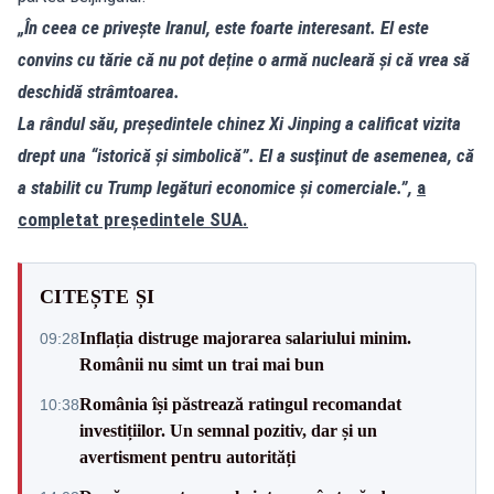
„În ceea ce privește Iranul, este foarte interesant. El este
convins cu tărie că nu pot deține o armă nucleară și că vrea să
deschidă strâmtoarea.
La rândul său, preşedintele chinez Xi Jinping a calificat vizita
drept una “istorică şi simbolică”. El a susţinut de asemenea, că
a stabilit cu Trump legături economice şi comerciale.”,
a
completat președintele SUA.
CITEȘTE ȘI
Inflația distruge majorarea salariului minim.
09:28
Românii nu simt un trai mai bun
România își păstrează ratingul recomandat
10:38
investițiilor. Un semnal pozitiv, dar și un
avertisment pentru autorități