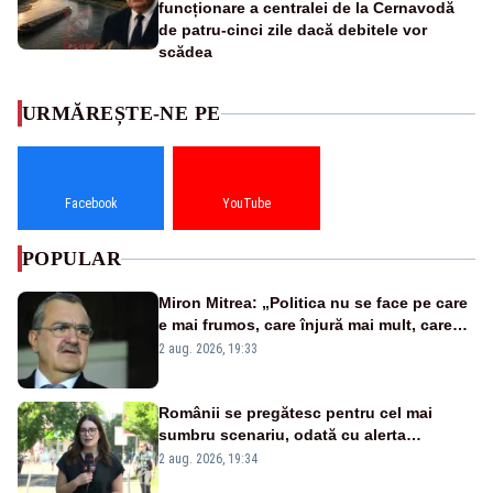
funcționare a centralei de la Cernavodă
de patru-cinci zile dacă debitele vor
scădea
URMĂREȘTE-NE PE
Facebook
YouTube
POPULAR
Miron Mitrea: „Politica nu se face pe care
e mai frumos, care înjură mai mult, care
țipă mai tare, ci pe proiecte”
2 aug. 2026, 19:33
Românii se pregătesc pentru cel mai
sumbru scenariu, odată cu alerta
energetică
2 aug. 2026, 19:34