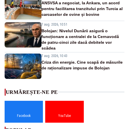
ANSVSA a negociat, la Ankara, un acord
pentru facilitarea tranzitului prin Turcia al
carcaselor de ovine și bovine
7 aug. 2026, 10:51
Bolojan: Nivelul Dunării asigură o
funcționare a centralei de la Cernavodă
de patru-cinci zile dacă debitele vor
scădea
7 aug. 2026, 10:43
Criza din energie. Cine scapă de măsurile
de raționalizare impuse de Bolojan
URMĂREȘTE-NE PE
Facebook
YouTube