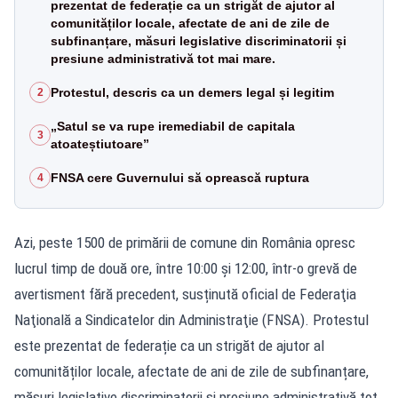
prezentat de federație ca un strigăt de ajutor al
comunităților locale, afectate de ani de zile de
subfinanțare, măsuri legislative discriminatorii și
presiune administrativă tot mai mare.
Protestul, descris ca un demers legal și legitim
2
„Satul se va rupe iremediabil de capitala
3
atoateștiutoare”
FNSA cere Guvernului să oprească ruptura
4
Azi, peste 1500 de primării de comune din România opresc
lucrul timp de două ore, între 10:00 și 12:00, într-o grevă de
avertisment fără precedent, susținută oficial de Federaţia
Naţională a Sindicatelor din Administraţie (FNSA). Protestul
este prezentat de federație ca un strigăt de ajutor al
comunităților locale, afectate de ani de zile de subfinanțare,
măsuri legislative discriminatorii și presiune administrativă tot