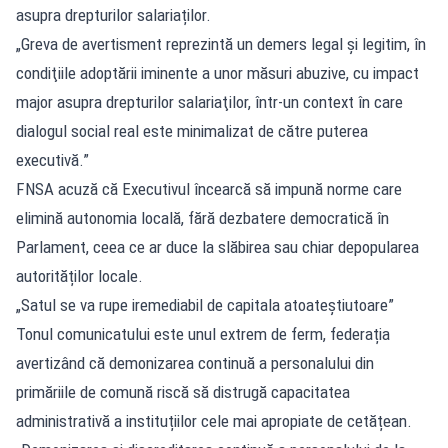
asupra drepturilor salariaților.
„Greva de avertisment reprezintă un demers legal şi legitim, în
condiţiile adoptării iminente a unor măsuri abuzive, cu impact
major asupra drepturilor salariaţilor, într-un context în care
dialogul social real este minimalizat de către puterea
executivă.”
FNSA acuză că Executivul încearcă să impună norme care
elimină autonomia locală, fără dezbatere democratică în
Parlament, ceea ce ar duce la slăbirea sau chiar depopularea
autorităților locale.
„Satul se va rupe iremediabil de capitala atoateștiutoare”
Tonul comunicatului este unul extrem de ferm, federația
avertizând că demonizarea continuă a personalului din
primăriile de comună riscă să distrugă capacitatea
administrativă a instituțiilor cele mai apropiate de cetățean.