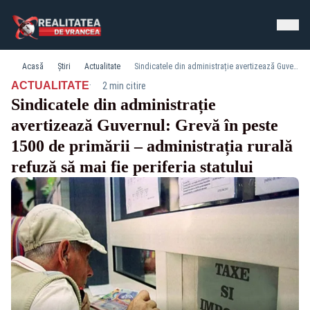
Acasă
Știri
Actualitate
Sindicatele din administrație avertizează Guvernul: Grevă în peste 1500 de primării – administrația rurală refuză să mai fie periferia statului
·
ACTUALITATE
2 min citire
Sindicatele din administrație
avertizează Guvernul: Grevă în peste
1500 de primării – administrația rurală
refuză să mai fie periferia statului