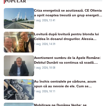
POPULAR
Criza energetică se acutizează. CE Oltenia
a oprit noaptea trecută un grup energetic
de la Rovinari
1 aug. 2026, 13:41
Lovitură după lovitură pentru blonda lui
Coldea în dosarul drogurilor. Alessia
Păcuraru explică decizia magistraților
1 aug. 2026, 14:39
Avertisment sumbru de la Apele Române:
Debitul Dunării va continua să scadă.
Cernavodă s-ar putea închide în 4 zile
1 aug. 2026, 18:08
Au închis centralele pe cărbune, acum
spun că au nevoie de ele. Cum se
pasează vina în plină criză energetică
1 aug. 2026, 18:11
Mobilizare pe Dunărea Veche: se