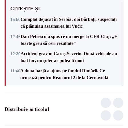
CITEȘTE ȘI
Complot dejucat în Serbia: doi bărbați, suspectați
15:50
că plănuiau asasinarea lui Vučić
Dan Petrescu a spus ce nu merge la CFR Cluj: „E
12:46
foarte greu să ceri rezultate”
Accident grav în Caraș-Severin. Două vehicule au
12:30
luat foc, un șofer ar putea fi mort
A doua barjă a ajuns pe fundul Dunării. Ce
11:40
urmează pentru Reactorul 2 de la Cernavodă
Distribuie articolul