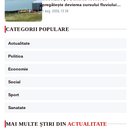
pregătește devierea cursului fluviului
către Cernavodă – VIDEO
1 aug. 2026, 13:38
CATEGORII POPULARE
Actualitate
Politica
Economie
Social
Sport
Sanatate
MAI MULTE ȘTIRI DIN
ACTUALITATE