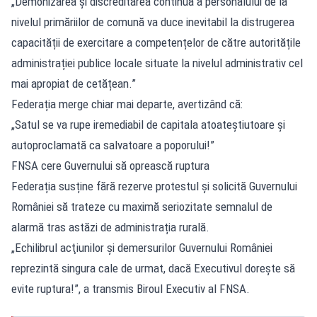
„Demonizarea și discreditarea continuă a personalului de la
nivelul primăriilor de comună va duce inevitabil la distrugerea
capacității de exercitare a competențelor de către autoritățile
administrației publice locale situate la nivelul administrativ cel
mai apropiat de cetățean.”
Federația merge chiar mai departe, avertizând că:
„Satul se va rupe iremediabil de capitala atoateștiutoare și
autoproclamată ca salvatoare a poporului!”
FNSA cere Guvernului să oprească ruptura
Federația susține fără rezerve protestul și solicită Guvernului
României să trateze cu maximă seriozitate semnalul de
alarmă tras astăzi de administrația rurală.
„Echilibrul acţiunilor şi demersurilor Guvernului României
reprezintă singura cale de urmat, dacă Executivul doreşte să
evite ruptura!”, a transmis Biroul Executiv al FNSA.