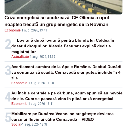
Criza energetică se acutizează. CE Oltenia a oprit
noaptea trecută un grup energetic de la Rovinari
Economie
·
1 aug. 2026, 13:41
2
Lovitură după lovitură pentru blonda lui Coldea în
dosarul drogurilor. Alessia Păcuraru explică decizia
magistraților
Actualitate
-
1 aug. 2026, 14:39
3
Avertisment sumbru de la Apele Române: Debitul Dunării
va continua să scadă. Cernavodă s-ar putea închide în 4
zile
Economie
-
1 aug. 2026, 18:08
4
Au închis centralele pe cărbune, acum spun că au nevoie
de ele. Cum se pasează vina în plină criză energetică
Economie
-
1 aug. 2026, 18:11
5
Mobilizare pe Dunărea Veche: se pregătește devierea
cursului fluviului către Cernavodă – VIDEO
Social
-
1 aug. 2026, 13:38