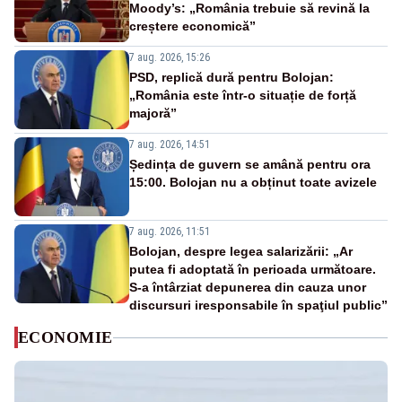
Moody’s: „România trebuie să revină la
creștere economică”
7 aug. 2026, 15:26
PSD, replică dură pentru Bolojan:
„România este într-o situație de forță
majoră”
7 aug. 2026, 14:51
Ședința de guvern se amână pentru ora
15:00. Bolojan nu a obținut toate avizele
7 aug. 2026, 11:51
Bolojan, despre legea salarizării: „Ar
putea fi adoptată în perioada următoare.
S-a întârziat depunerea din cauza unor
discursuri iresponsabile în spaţiul public”
ECONOMIE