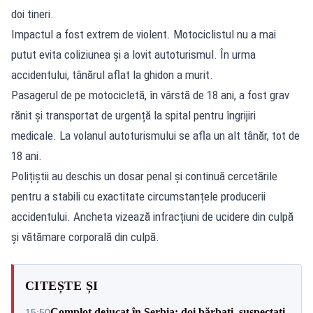
doi tineri.
Impactul a fost extrem de violent. Motociclistul nu a mai
putut evita coliziunea și a lovit autoturismul. În urma
accidentului, tânărul aflat la ghidon a murit.
Pasagerul de pe motocicletă, în vârstă de 18 ani, a fost grav
rănit și transportat de urgență la spital pentru îngrijiri
medicale. La volanul autoturismului se afla un alt tânăr, tot de
18 ani.
Polițiștii au deschis un dosar penal și continuă cercetările
pentru a stabili cu exactitate circumstanțele producerii
accidentului. Ancheta vizează infracțiuni de ucidere din culpă
și vătămare corporală din culpă.
CITEȘTE ȘI
Complot dejucat în Serbia: doi bărbați, suspectați
15:50