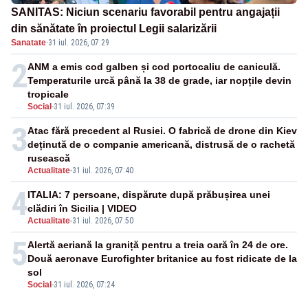
SANITAS: Niciun scenariu favorabil pentru angajații
din sănătate în proiectul Legii salarizării
Sanatate
·
31 iul. 2026, 07:29
2
ANM a emis cod galben și cod portocaliu de caniculă.
Temperaturile urcă până la 38 de grade, iar nopțile devin
tropicale
Social
-
31 iul. 2026, 07:39
3
Atac fără precedent al Rusiei. O fabrică de drone din Kiev
deținută de o companie americană, distrusă de o rachetă
rusească
Actualitate
-
31 iul. 2026, 07:40
4
ITALIA: 7 persoane, dispărute după prăbușirea unei
clădiri în Sicilia | VIDEO
Actualitate
-
31 iul. 2026, 07:50
5
Alertă aeriană la graniță pentru a treia oară în 24 de ore.
Două aeronave Eurofighter britanice au fost ridicate de la
sol
Social
-
31 iul. 2026, 07:24