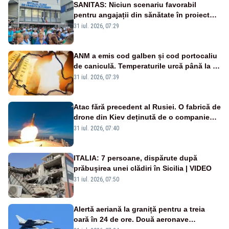
SANITAS: Niciun scenariu favorabil
pentru angajații din sănătate în proiectul
Legii salarizării
31 iul. 2026, 07:29
ANM a emis cod galben și cod portocaliu
de caniculă. Temperaturile urcă până la 38
de grade, iar nopțile devin tropicale
31 iul. 2026, 07:39
Atac fără precedent al Rusiei. O fabrică de
drone din Kiev deținută de o companie
americană, distrusă de o rachetă
31 iul. 2026, 07:40
rusească
ITALIA: 7 persoane, dispărute după
prăbușirea unei clădiri în Sicilia | VIDEO
31 iul. 2026, 07:50
Alertă aeriană la graniță pentru a treia
oară în 24 de ore. Două aeronave