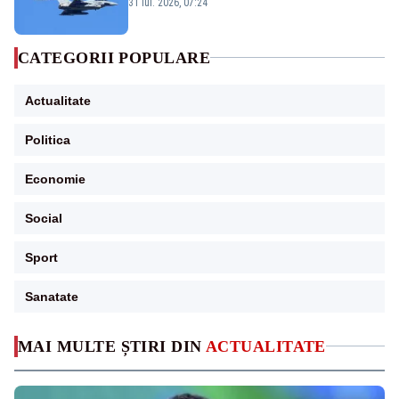
Eurofighter britanice au fost ridicate de la
31 iul. 2026, 07:24
sol
CATEGORII POPULARE
Actualitate
Politica
Economie
Social
Sport
Sanatate
MAI MULTE ȘTIRI DIN
ACTUALITATE