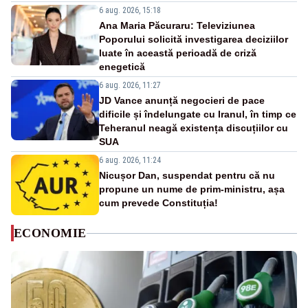
6 aug. 2026, 15:18
Ana Maria Păcuraru: Televiziunea
Poporului solicită investigarea deciziilor
luate în această perioadă de criză
enegetică
6 aug. 2026, 11:27
JD Vance anunță negocieri de pace
dificile și îndelungate cu Iranul, în timp ce
Teheranul neagă existența discuțiilor cu
SUA
6 aug. 2026, 11:24
Nicușor Dan, suspendat pentru că nu
propune un nume de prim-ministru, așa
cum prevede Constituția!
ECONOMIE