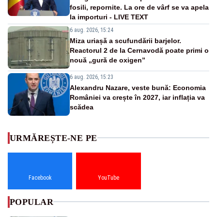
fosili, repornite. La ore de vârf se va apela
la importuri - LIVE TEXT
6 aug. 2026, 15:24
Miza uriașă a scufundării barjelor.
Reactorul 2 de la Cernavodă poate primi o
nouă „gură de oxigen”
6 aug. 2026, 15:23
Alexandru Nazare, veste bună: Economia
României va crește în 2027, iar inflația va
scădea
URMĂREȘTE-NE PE
Facebook
YouTube
POPULAR