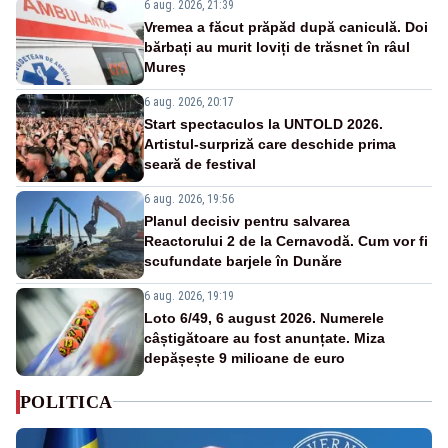
6 aug. 2026, 21:39
Vremea a făcut prăpăd după caniculă. Doi
bărbați au murit loviți de trăsnet în râul
Mureș
6 aug. 2026, 20:17
Start spectaculos la UNTOLD 2026.
Artistul-surpriză care deschide prima
seară de festival
6 aug. 2026, 19:56
Planul decisiv pentru salvarea
Reactorului 2 de la Cernavodă. Cum vor fi
scufundate barjele în Dunăre
6 aug. 2026, 19:19
Loto 6/49, 6 august 2026. Numerele
câștigătoare au fost anunțate. Miza
depășește 9 milioane de euro
POLITICA