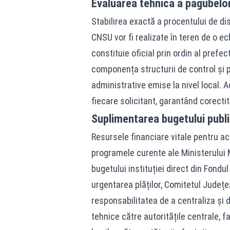
Evaluarea tehnică a pagubelor
Stabilirea exactă a procentului de di
CNSU vor fi realizate în teren de o e
constituie oficial prin ordin al prefe
componența structurii de control și 
administrative emise la nivel local.
fiecare solicitant, garantând corecti
Suplimentarea bugetului publi
Resursele financiare vitale pentru ac
programele curente ale Ministerului M
bugetului instituției direct din Fondu
urgentarea plăților, Comitetul Județe
responsabilitatea de a centraliza și 
tehnice către autoritățile centrale, f