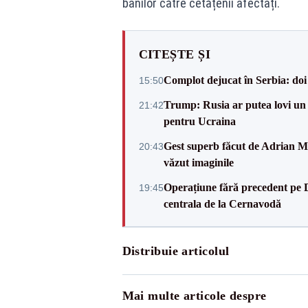
banilor către cetățenii afectați.
CITEȘTE ȘI
Complot dejucat în Serbia: doi 
15:50
Trump: Rusia ar putea lovi un
21:42
pentru Ucraina
Gest superb făcut de Adrian Mu
20:43
văzut imaginile
Operațiune fără precedent pe 
19:45
centrala de la Cernavodă
Distribuie articolul
Mai multe articole despre