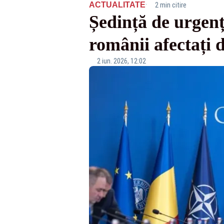
·
ACTUALITATE
2 min citire
Ședință de urgenț
românii afectați 
2 iun. 2026, 12:02