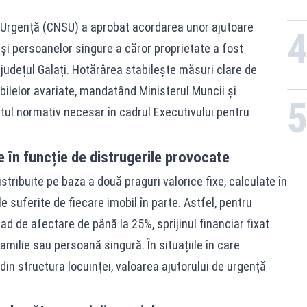
e Urgență (CNSU) a aprobat acordarea unor ajutoare
 și persoanelor singure a căror proprietate a fost
județul Galați. Hotărârea stabilește măsuri clare de
bilelor avariate, mandatând Ministerul Muncii și
tul normativ necesar în cadrul Executivului pentru
e în funcție de distrugerile provocate
istribuite pe baza a două praguri valorice fixe, calculate în
e suferite de fiecare imobil în parte. Astfel, pentru
rad de afectare de până la 25%, sprijinul financiar fixat
amilie sau persoană singură. În situațiile în care
in structura locuinței, valoarea ajutorului de urgență