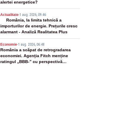
alertei energetice?
4
Actualitate
-
1 aug. 2026, 09:46
România, la limita tehnică a
importurilor de energie. Prețurile cresc
alarmant - Analiză Realitatea Plus
5
Economie
-
1 aug. 2026, 06:48
România a scăpat de retrogradarea
economiei. Agenția Fitch menține
ratingul „BBB-” cu perspectivă
negativă