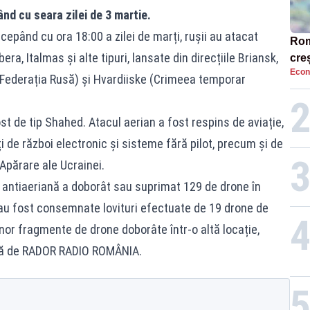
ând cu seara zilei de 3 martie.
ncepând cu ora 18:00 a zilei de marți, rușii au atacat
Rom
a, Italmas și alte tipuri, lansate din direcțiile Briansk,
creș
Econ
(Federația Rusă) și Hvardiiske (Crimeea temporar
t de tip Shahed. Atacul aerian a fost respins de aviație,
i de război electronic și sisteme fără pilot, precum și de
 Apărare ale Ucrainei.
a antiaeriană a doborât sau suprimat 129 de drone în
ă, au fost consemnate lovituri efectuate de 19 drone de
nor fragmente de drone doborâte într-o altă locație,
ată de RADOR RADIO ROMÂNIA.