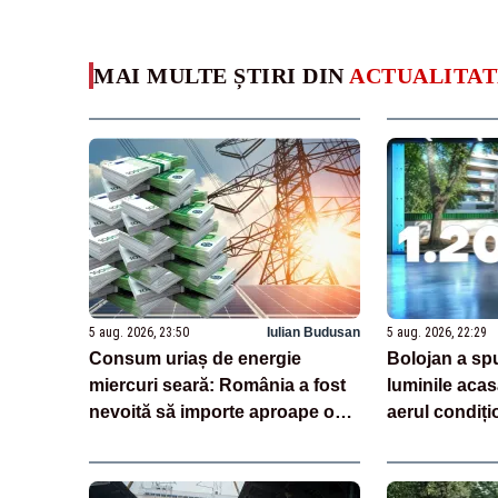
MAI MULTE ȘTIRI DIN
ACTUALITAT
5 aug. 2026, 23:50
Iulian Budusan
5 aug. 2026, 22:29
Consum uriaș de energie
Bolojan a sp
miercuri seară: România a fost
luminile acas
nevoită să importe aproape o
aerul condiți
treime din necesar
spatele declar