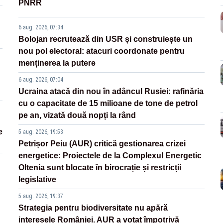
PNRR
6 aug. 2026, 07:34
Bolojan recrutează din USR și construiește un
nou pol electoral: atacuri coordonate pentru
menținerea la putere
6 aug. 2026, 07:04
Ucraina atacă din nou în adâncul Rusiei: rafinăria
cu o capacitate de 15 milioane de tone de petrol
pe an, vizată două nopți la rând
e
5 aug. 2026, 19:53
Petrișor Peiu (AUR) critică gestionarea crizei
energetice: Proiectele de la Complexul Energetic
Oltenia sunt blocate în birocrație și restricții
legislative
5 aug. 2026, 19:37
Strategia pentru biodiversitate nu apără
interesele României. AUR a votat împotrivă