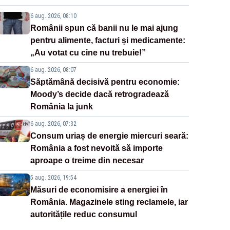
6 aug. 2026, 08:10
Românii spun că banii nu le mai ajung
pentru alimente, facturi și medicamente:
„Au votat cu cine nu trebuie!”
6 aug. 2026, 08:07
Săptămână decisivă pentru economie:
Moody’s decide dacă retrogradează
România la junk
6 aug. 2026, 07:32
Consum uriaș de energie miercuri seară:
România a fost nevoită să importe
aproape o treime din necesar
5 aug. 2026, 19:54
Măsuri de economisire a energiei în
România. Magazinele sting reclamele, iar
autoritățile reduc consumul