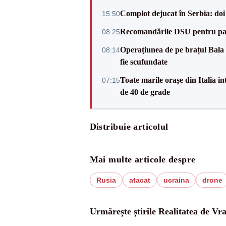
Complot dejucat în Serbia: doi 
15:50
Recomandările DSU pentru parti
08:25
Operațiunea de pe brațul Bala a
08:14
fie scufundate
Toate marile orașe din Italia in
07:15
de 40 de grade
Distribuie articolul
Mai multe articole despre
Rusia
atacat
ucraina
drone
Urmărește știrile Realitatea de Vr