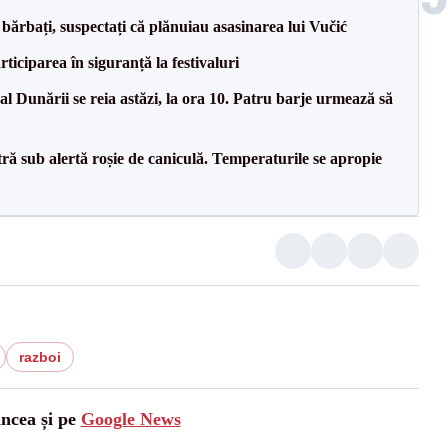
bărbați, suspectați că plănuiau asasinarea lui Vučić
ciparea în siguranță la festivaluri
l Dunării se reia astăzi, la ora 10. Patru barje urmează să
tră sub alertă roșie de caniculă. Temperaturile se apropie
razboi
ancea și pe
Google News