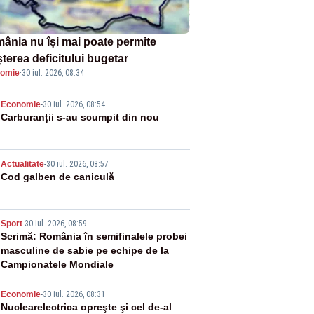
ânia nu își mai poate permite
terea deficitului bugetar
omie
·
30 iul. 2026, 08:34
2
Economie
-
30 iul. 2026, 08:54
Carburanții s-au scumpit din nou
3
Actualitate
-
30 iul. 2026, 08:57
Cod galben de caniculă
4
Sport
-
30 iul. 2026, 08:59
Scrimă: România în semifinalele probei
masculine de sabie pe echipe de la
Campionatele Mondiale
5
Economie
-
30 iul. 2026, 08:31
Nuclearelectrica opreşte şi cel de-al