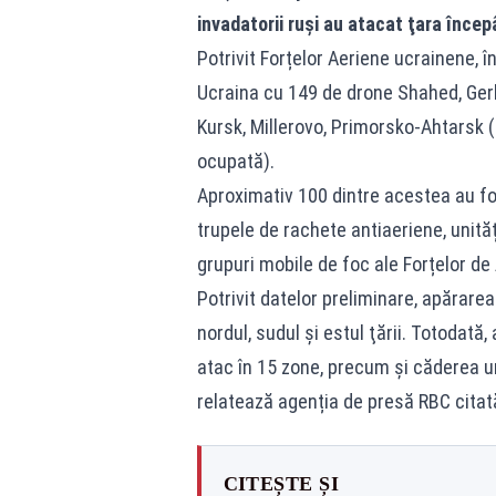
invadatorii ruși au atacat ţara încep
Potrivit Forțelor Aeriene ucrainene, î
Ucraina cu 149 de drone Shahed, Gerber
Kursk, Millerovo, Primorsko-Ahtarsk 
ocupată).
Aproximativ 100 dintre acestea au fos
trupele de rachete antiaeriene, unităț
grupuri mobile de foc ale Forțelor de
Potrivit datelor preliminare, apărare
nordul, sudul și estul ţării. Totodat
atac în 15 zone, precum și căderea u
relatează agenția de presă RBC cit
CITEȘTE ȘI