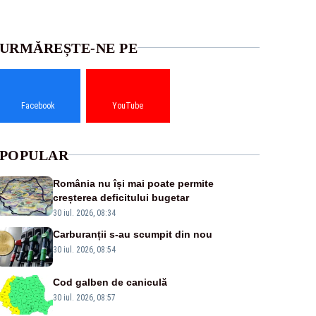
URMĂREȘTE-NE PE
Facebook
YouTube
POPULAR
România nu își mai poate permite
creșterea deficitului bugetar
30 iul. 2026, 08:34
Carburanții s-au scumpit din nou
30 iul. 2026, 08:54
Cod galben de caniculă
30 iul. 2026, 08:57