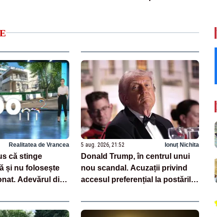
E
Realitatea de Vrancea
5 aug. 2026, 21:52
Ionuț Nichita
us că stinge
Donald Trump, în centrul unui
ă și nu folosește
nou scandal. Acuzații privind
onat. Adevărul din
accesul preferențial la postările
ațiilor
sale