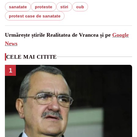
sanatate
proteste
stiri
cub
protest case de sanatate
Urmărește știrile Realitatea de Vrancea și pe
Google
News
CELE MAI CITITE
1