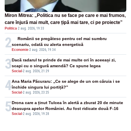
Miron Mitrea: „Politica nu se face pe care e mai frumos,
care înjură mai mult, care țipă mai tare, ci pe proiecte”
Politica
·
2 aug. 2026, 19:33
2
Românii se pregătesc pentru cel mai sumbru
scenariu, odată cu alerta energetică
Economie
-
2 aug. 2026, 19:34
3
Dacă radarul te prinde de mai multe ori în aceeași zi,
scapi cu o singură amendă? Ce spune legea
Social
-
2 aug. 2026, 21:29
4
Ana Maria Păcuraru: „Ce se alege de un om căruia i se
închide singura lui portiță?”
Social
-
2 aug. 2026, 23:25
5
Drona care a ținut Tulcea în alertă a zburat 20 de minute
deasupra apelor României. Au fost ridicate două F-16
Social
-
2 aug. 2026, 19:28