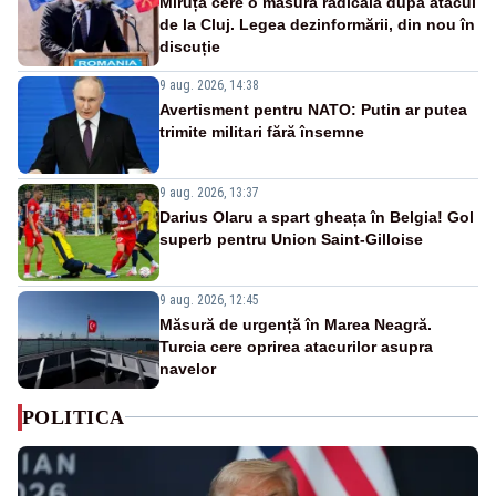
Miruță cere o măsură radicală după atacul
de la Cluj. Legea dezinformării, din nou în
discuție
9 aug. 2026, 14:38
Avertisment pentru NATO: Putin ar putea
trimite militari fără însemne
9 aug. 2026, 13:37
Darius Olaru a spart gheața în Belgia! Gol
superb pentru Union Saint-Gilloise
9 aug. 2026, 12:45
Măsură de urgență în Marea Neagră.
Turcia cere oprirea atacurilor asupra
navelor
POLITICA