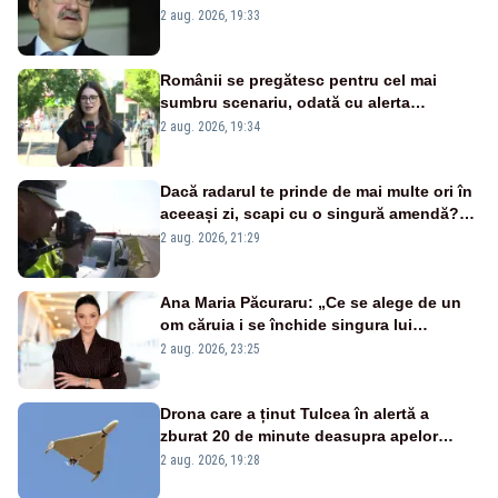
țipă mai tare, ci pe proiecte”
2 aug. 2026, 19:33
Românii se pregătesc pentru cel mai
sumbru scenariu, odată cu alerta
energetică
2 aug. 2026, 19:34
Dacă radarul te prinde de mai multe ori în
aceeași zi, scapi cu o singură amendă?
Ce spune legea
2 aug. 2026, 21:29
Ana Maria Păcuraru: „Ce se alege de un
om căruia i se închide singura lui
portiță?”
2 aug. 2026, 23:25
Drona care a ținut Tulcea în alertă a
zburat 20 de minute deasupra apelor
României. Au fost ridicate două F-16
2 aug. 2026, 19:28