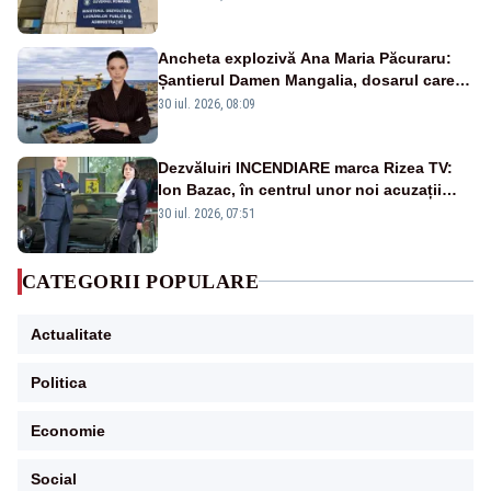
Ancheta explozivă Ana Maria Păcuraru:
Șantierul Damen Mangalia, dosarul care
scufundă apărarea României
30 iul. 2026, 08:09
Dezvăluiri INCENDIARE marca Rizea TV:
Ion Bazac, în centrul unor noi acuzații
publice
30 iul. 2026, 07:51
CATEGORII POPULARE
Actualitate
Politica
Economie
Social