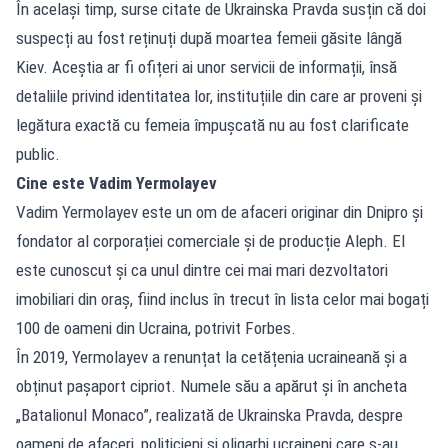
În același timp, surse citate de Ukrainska Pravda susțin că doi
suspecți au fost reținuți după moartea femeii găsite lângă
Kiev. Aceștia ar fi ofițeri ai unor servicii de informații, însă
detaliile privind identitatea lor, instituțiile din care ar proveni și
legătura exactă cu femeia împușcată nu au fost clarificate
public.
Cine este Vadim Yermolayev
Vadim Yermolayev este un om de afaceri originar din Dnipro și
fondator al corporației comerciale și de producție Aleph. El
este cunoscut și ca unul dintre cei mai mari dezvoltatori
imobiliari din oraș, fiind inclus în trecut în lista celor mai bogați
100 de oameni din Ucraina, potrivit Forbes.
În 2019, Yermolayev a renunțat la cetățenia ucraineană și a
obținut pașaport cipriot. Numele său a apărut și în ancheta
„Batalionul Monaco”, realizată de Ukrainska Pravda, despre
oameni de afaceri, politicieni și oligarhi ucraineni care s-au