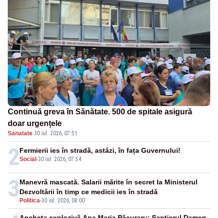
Continuă greva în Sănătate. 500 de spitale asigură
doar urgențele
Sanatate
·
30 iul. 2026, 07:51
2
Fermierii ies în stradă, astăzi, în fața Guvernului!
Social
-
30 iul. 2026, 07:54
3
Manevră mascată. Salarii mărite în secret la Ministerul
Dezvoltării în timp ce medicii ies în stradă
Politica
-
30 iul. 2026, 08:00
Ancheta explozivă Ana Maria Păcuraru: Șantierul Damen