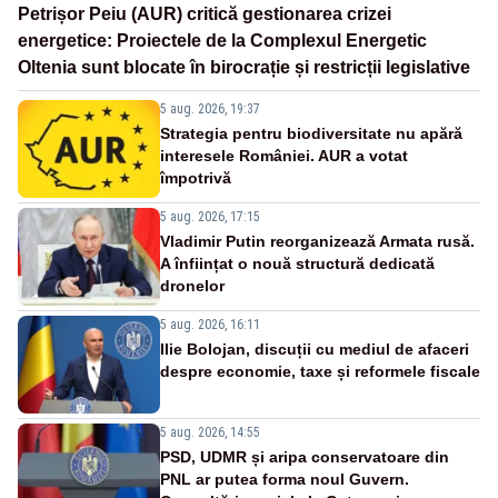
Petrișor Peiu (AUR) critică gestionarea crizei
energetice: Proiectele de la Complexul Energetic
Oltenia sunt blocate în birocrație și restricții legislative
5 aug. 2026, 19:37
Strategia pentru biodiversitate nu apără
interesele României. AUR a votat
împotrivă
5 aug. 2026, 17:15
Vladimir Putin reorganizează Armata rusă.
A înființat o nouă structură dedicată
dronelor
5 aug. 2026, 16:11
Ilie Bolojan, discuții cu mediul de afaceri
despre economie, taxe și reformele fiscale
5 aug. 2026, 14:55
PSD, UDMR și aripa conservatoare din
PNL ar putea forma noul Guvern.