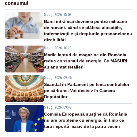
consumul
5 aug. 2026, 15:03
Banii intră mai devreme pentru milioane
de români: când se plătesc alocațiile,
indemnizațiile și drepturile persoanelor cu
dizabilități
5 aug. 2026, 10:29
Marile lanțuri de magazine din România
reduc consumul de energie. Ce MĂSURI
au anunțat retailerii
5 aug. 2026, 09:46
Scandal în Parlament pe tema centralelor
pe cărbune. Vot decisiv în Camera
Deputaților
5 aug. 2026, 09:42
Comisia Europeană susține că România
nu are probleme cu energia, în timp ce
țara importă masiv de la patru vecini