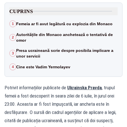
CUPRINS
Femeia ar fi avut legătură cu explozia din Monaco
1
Autoritățile din Monaco anchetează o tentativă de
2
omor
Presa ucraineană scrie despre posibila implicare a
3
unor servicii
Cine este Vadim Yermolayev
4
Potrivit informațiilor publicate de
Ukrainska Pravda
, trupul
femeii a fost descoperit în seara zilei de 6 iulie, în jurul orei
23:00. Aceasta ar fi fost împușcată, iar ancheta este în
desfășurare. O sursă din cadrul agențiilor de aplicare a legii,
citată de publicația ucraineană, a susținut că doi suspecți,