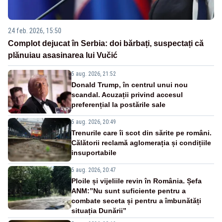
24 feb. 2026, 15:50
Complot dejucat în Serbia: doi bărbați, suspectați că
plănuiau asasinarea lui Vučić
5 aug. 2026, 21:52
Donald Trump, în centrul unui nou
scandal. Acuzații privind accesul
preferențial la postările sale
5 aug. 2026, 20:49
Trenurile care îi scot din sărite pe români.
Călătorii reclamă aglomerația și condițiile
insuportabile
5 aug. 2026, 20:47
Ploile și vijeliile revin în România. Șefa
ANM:”Nu sunt suficiente pentru a
combate seceta și pentru a îmbunătăți
situația Dunării”