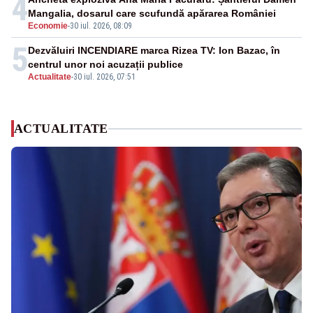
4
Mangalia, dosarul care scufundă apărarea României
Economie
-
30 iul. 2026, 08:09
5
Dezvăluiri INCENDIARE marca Rizea TV: Ion Bazac, în
centrul unor noi acuzații publice
Actualitate
-
30 iul. 2026, 07:51
ACTUALITATE