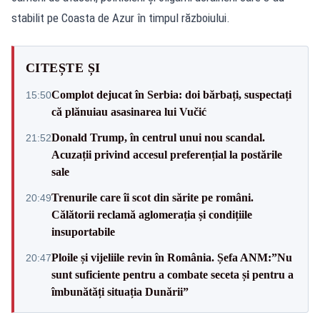
stabilit pe Coasta de Azur în timpul războiului.
CITEȘTE ȘI
Complot dejucat în Serbia: doi bărbați, suspectați
15:50
că plănuiau asasinarea lui Vučić
Donald Trump, în centrul unui nou scandal.
21:52
Acuzații privind accesul preferențial la postările
sale
Trenurile care îi scot din sărite pe români.
20:49
Călătorii reclamă aglomerația și condițiile
insuportabile
Ploile și vijeliile revin în România. Șefa ANM:”Nu
20:47
sunt suficiente pentru a combate seceta și pentru a
îmbunătăți situația Dunării”