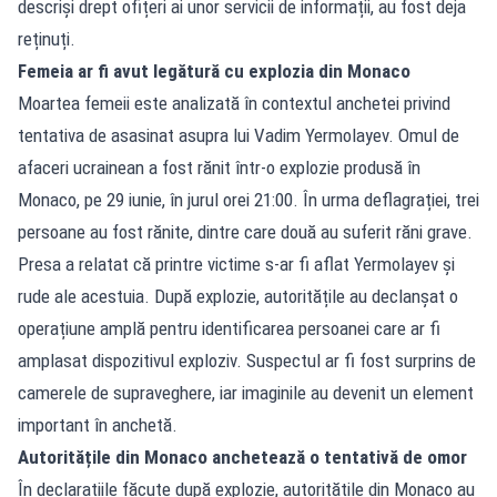
descriși drept ofițeri ai unor servicii de informații, au fost deja
reținuți.
Femeia ar fi avut legătură cu explozia din Monaco
Moartea femeii este analizată în contextul anchetei privind
tentativa de asasinat asupra lui Vadim Yermolayev. Omul de
afaceri ucrainean a fost rănit într-o explozie produsă în
Monaco, pe 29 iunie, în jurul orei 21:00. În urma deflagrației, trei
persoane au fost rănite, dintre care două au suferit răni grave.
Presa a relatat că printre victime s-ar fi aflat Yermolayev și
rude ale acestuia. După explozie, autoritățile au declanșat o
operațiune amplă pentru identificarea persoanei care ar fi
amplasat dispozitivul exploziv. Suspectul ar fi fost surprins de
camerele de supraveghere, iar imaginile au devenit un element
important în anchetă.
Autoritățile din Monaco anchetează o tentativă de omor
În declarațiile făcute după explozie, autoritățile din Monaco au