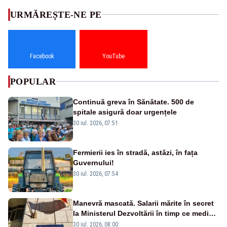
URMĂREȘTE-NE PE
Facebook
YouTube
POPULAR
Continuă greva în Sănătate. 500 de
spitale asigură doar urgențele
30 iul. 2026, 07:51
Fermierii ies în stradă, astăzi, în fața
Guvernului!
30 iul. 2026, 07:54
Manevră mascată. Salarii mărite în secret
la Ministerul Dezvoltării în timp ce medicii
ies în stradă
30 iul. 2026, 08:00